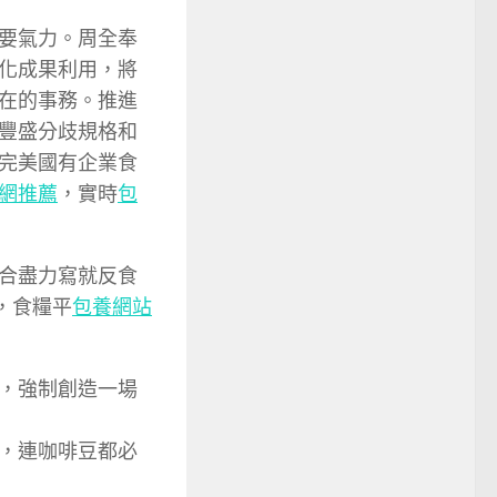
要氣力。周全奉
化成果利用，將
在的事務。推進
豐盛分歧規格和
完美國有企業食
網推薦
，實時
包
合盡力寫就反食
，食糧平
包養網站
，強制創造一場
，連咖啡豆都必