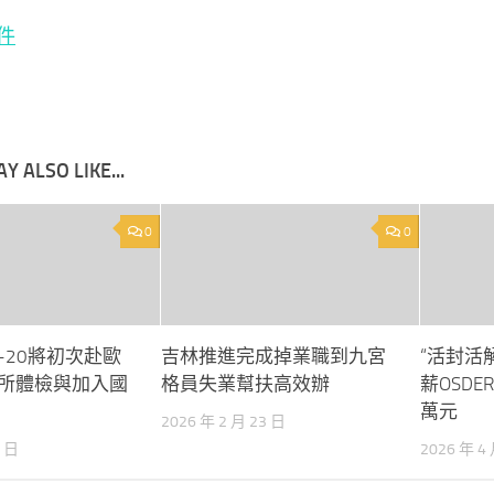
件
Y ALSO LIKE...
0
0
-20將初次赴歐
吉林推進完成掉業職到九宮
“活封活
所體檢與加入國
格員失業幫扶高效辦
薪OSDE
萬元
2026 年 2 月 23 日
3 日
2026 年 4