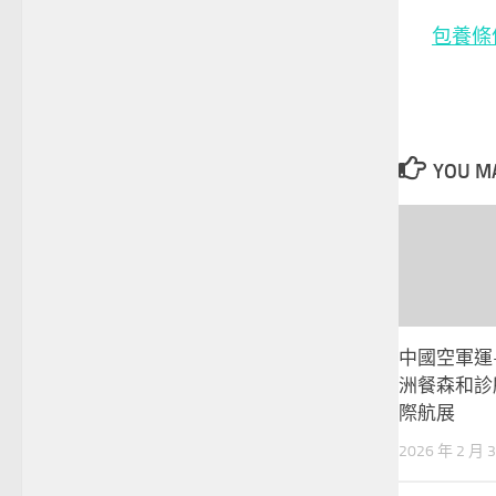
包養條
YOU MA
中國空軍運
洲餐森和診
際航展
2026 年 2 月 