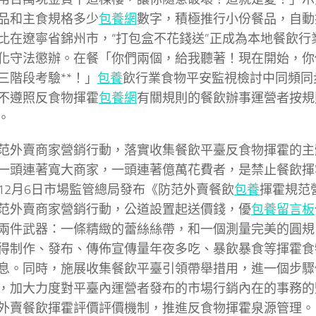
品和主食規格多少
包養網
數字，積極推行小份餐品，自動
比在遼寧省錦州市，“打包盒不花錢送”正成為本地餐飲行
化守法懲辦。在餐「你們兩個，給我聽著！現在開始，你
三階段考驗**！」
包養
飲行業食物平安監視檢討中同頻同
不遵照反食物揮霍
包養網
有關規則的餐飲辦事運營者按規
。
范外賣商家營銷行動，落實收集餐飲平臺反食物揮霍的主
一頭連著寬大商家，一頭連著億萬花費者，是禁止餐飲揮
12月6日市場監管總局發布《防范外賣餐飲
包養
揮霍規范
范外賣商家營銷行動，公道設置起送價錢，優
包養留言板
兩件武器：一條精緻的蕾絲絲帶，和一個測量完美的圓規
得制作、發布、傳佈宣傳量年夜多吃、暴飲暴食等揮霍食
息。同時，施展收集餐飲平臺引領帶舉措用，進一個步驟
，加大力度對平臺內運營者發布的市場行銷內在的事務的
外賣餐飲揮霍評價評價機制，推進反食物揮霍泉源管理。