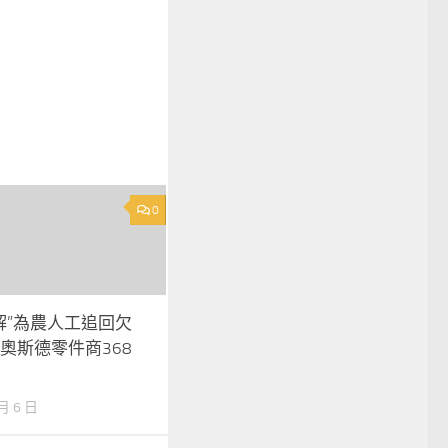
0
解”為農人工追回欠
R奧斯德零件商368
 月 6 日