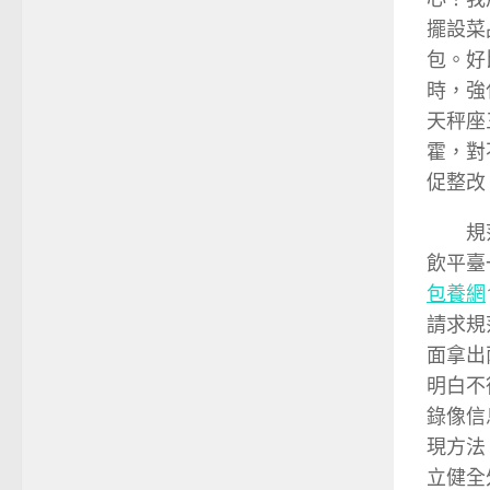
擺設菜
包。好
時，強
天秤座
霍，對
促整改
規
飲平臺
包養網
請求規
面拿出
明白不
錄像信
現方法
立健全