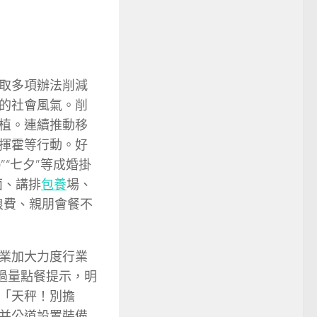
取多項辦法削減
的社會風氣。削
植。連續推動移
揮霍等行動。好
”“七夕”等成婚掛
面、講排
包養
場、
浪費、親朋會餐不
業加大力度行業
過量點餐提示，明
「天秤！別擔
并公道設置裝備