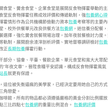
關食堂、黌舍食堂、企業食堂是展開反食物揮霍舉動的主
食堂反食物揮霍任務成效評價和傳遞軌制，強
包養網心得
揮霍情形作為公共機構節儉動力資本
包養
考察等的主要內
堂、校外供餐單元改良供餐方法
包養網
，迷信養分配餐，
餐選擇，強化黌舍就餐現場治理，加年夜就餐檢討力度。
等軌制，展開廚余渣滓剖析評價、實地督導調研檢討
包養
改正
長期包養
揮霍行動。
干部分、協會、平臺、餐飲企業、單元食堂和寬大大眾配
的“年夜文章”，晉陞食糧平安認識，構成反食物揮霍風氣
站長
就更有保證。
，這位被失衡逼瘋的美學家，已經決定要用她自己的方式
三角戀愛。
咖啡館，所有的物品都必須遵循嚴格的黃金分割比例擺放
點三比四點七
包養網
的重量比例混合。
包養網評價