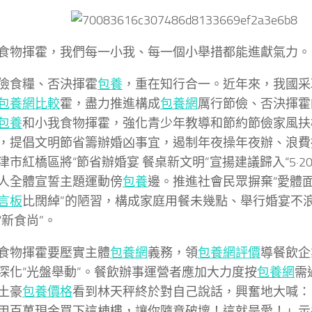
食物揮霍，我們每一小我、每一個小舉措都能進獻氣力。
儉食糧、否決揮霍
包養
，重在知行合一。近年來，我國采
包養網比較
霍，盡力推進構成
包養網
厲行節儉、否決揮霍
包養
和小我食物揮霍，強化青少年教導和節約節儉家風扶
，提倡文明節省籌辦婚凶事宜，遏制年夜操年夜辦、浪費
津市紅橋區將“節省辦婚宴 餐桌新文明”宣揚建議歸入“5·20
人全體宣誓主題運動傍
包養
邊。推進社會民眾摒棄“愛體
言板
比闊綽”的陋習，構成家庭用餐未幾點、舉行婚宴不
“新食尚”。
食物揮霍要壓實主體
包養網
義務，領
包養網評價
導餐飲企
深化“光盤舉動”。餐飲辦事運營者應加大力度按
包養網
需
土豪
包養價格
看到林天秤終於對自己說話，興奮地大喊：
用百萬現金買下這棟樓，讓你隨意破壞！這就是愛！」示