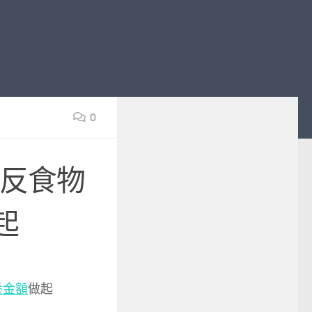
0
，反食物
起
養金額
做起