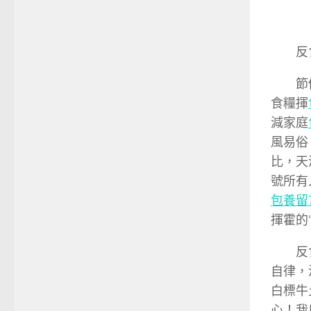
反
節
食糧揮
減家庭
風易俗
比，天
號所有
包養留
揮霍的
反
自律，
白標牛
心！我