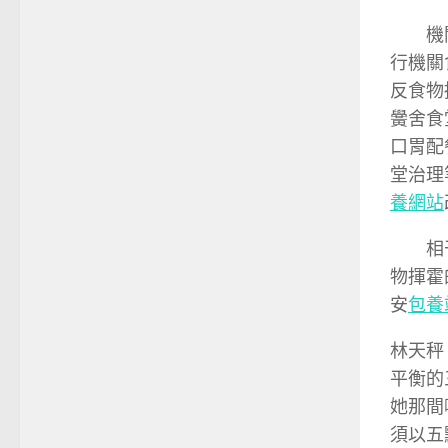
機
行機關
反食物
黌舍食
口胃配
堂治理
養網站
相
物揮霍
安
包養
林天秤
平衡的
她那間
須以五