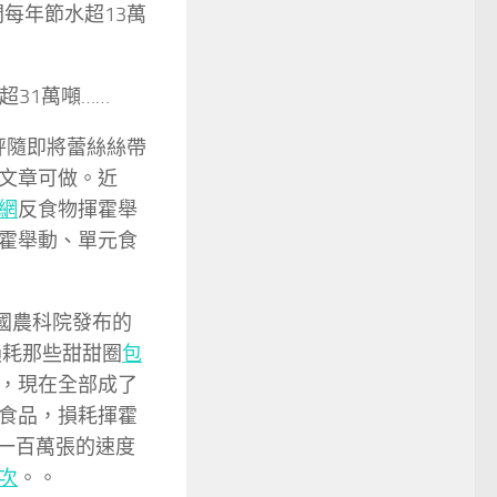
間每年節水超13萬
超31萬噸……
秤隨即將蕾絲絲帶
文章可做。近
網
反食物揮霍舉
霍舉動、單元食
國農科院發布的
損耗那些甜甜圈
包
，現在全部成了
億噸食品，損耗揮霍
秒一百萬張的速度
次
。。