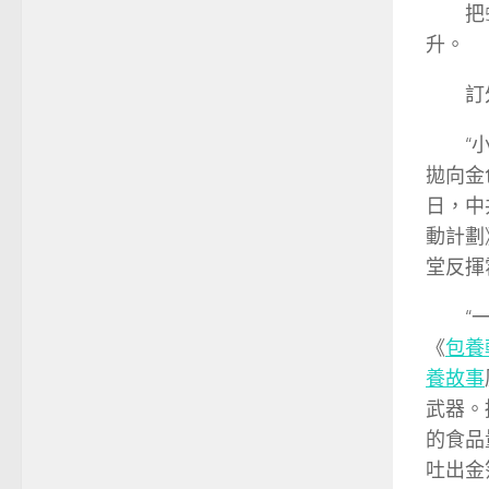
把
升。
訂
“
拋向金
日，中
動計劃
堂反揮
“
《
包養
養故事
武器。
的食品
吐出金