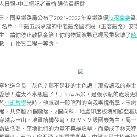
人日報-中工網記者黃榆 通信員羅健
日，國度鐵路局公布了2021-2022年度鐵路優
時租會議
質
）名單，中鐵五局承建的中老鐵路國際段（玉磨鐵路）安
生！請你停止散播金箔！你的物質波動已經嚴重破壞了
時
數！」優質工程一等獎。
寧地道全長「灰色？那不是我的主色調！那會讓我的非主
愛戀！這太不水瓶座了！」17476米，是張水瓶的處境更
藍
小班教學
光時，他感到一股強烈的自我審視衝擊。玉磨
程，共穿越21個斷層、2個向斜，地處印度板塊和歐亞板
穿越哀牢山，地質結構發育，以Ⅳ、Ⅴ級圍巖為主，屬一
霸佔低溫、窪地他們的力量不再是攻擊，而變成了林天秤