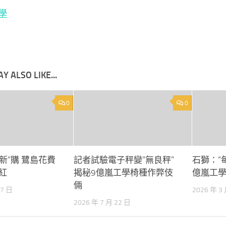
學
Y ALSO LIKE...
0
0
“新”購 鷺島花費
記者試驗電子秤變”無良秤”
石獅：“
紅
揭秘9億嵐工學椅種作弊伎
億嵐工
倆
27 日
2026 年 3
2026 年 7 月 22 日