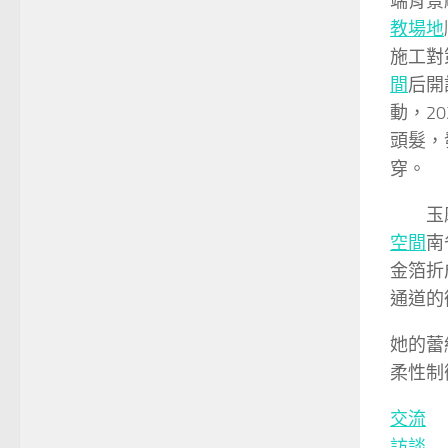
端背景
教場地
施工對
間
后開
動，2
頭髮，
穿。
玉
空間
南
金箔折
通道的
她的蕾
柔性制
交流
訪談