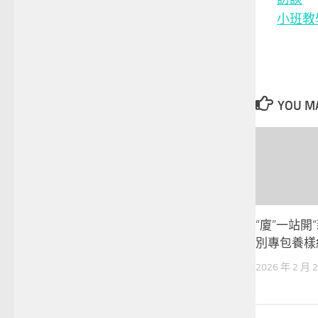
小班教
YOU MA
“廈”一站開
別專包養樣
2026 年 2 月 