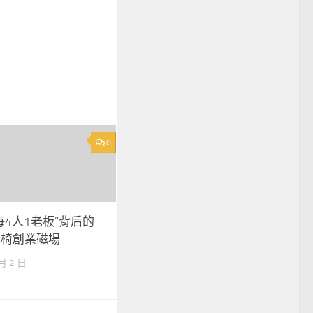
0
每4人1老板”背后的
學椅創業磁場
 月 2 日