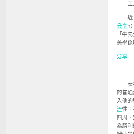
工
近
分享
n
「牛先
美學係
分享
安
的普通
入他的
流
性工
四周，
為勝利