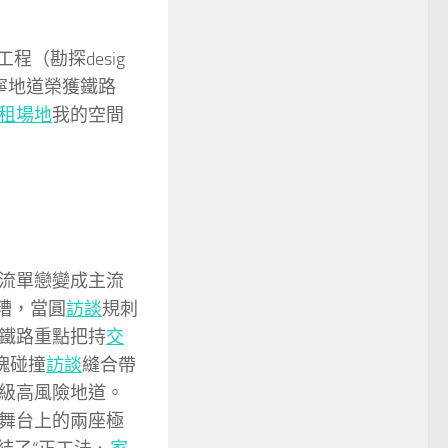
工程（勘探desig
寧地道榮獲鐵路
租場地
我的空間
流單戀變成主流
糟，當圓
訪談
規刺
鐵路重點把持
交
塊碰撞
訪談
縫合帶
級高風險地道。
舞台上的兩座極