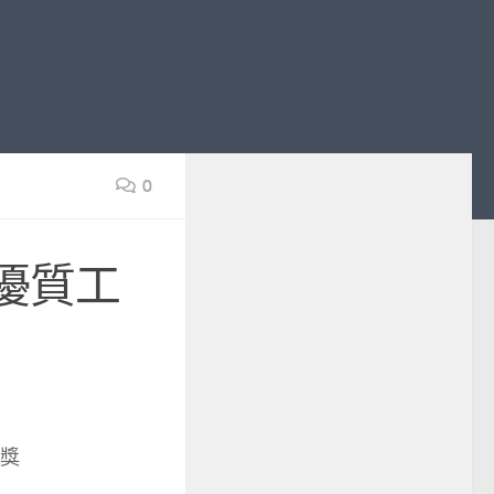
0
優質工
獎