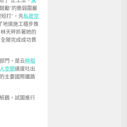
結了“正工法、
家
鼓勵”的脆弱圍巖
短打”，先
私密空
了地道施工穩步推
」林天秤抓著她的
日，全隧完成成功貫
部門，是云
時租
人空間
速度吐出
的主要國際鐵路
紙鶴，試圖進行