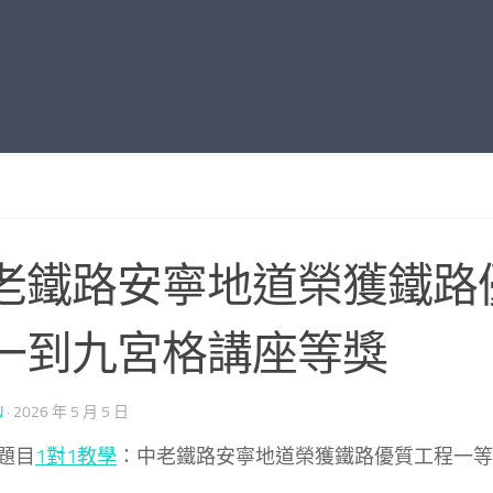
老鐵路安寧地道榮獲鐵路
一到九宮格講座等獎
N
·
2026 年 5 月 5 日
題目
1對1教學
：中老鐵路安寧地道榮獲鐵路優質工程一等