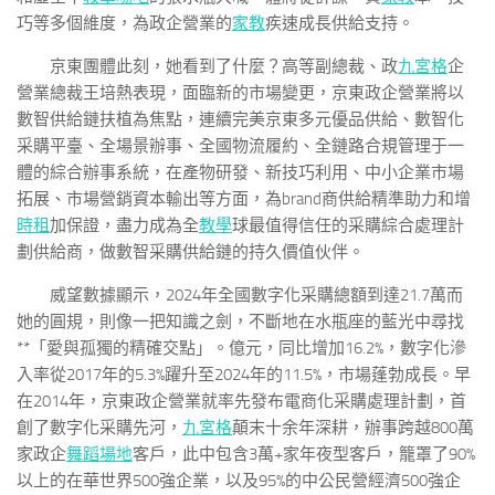
巧等多個維度，為政企營業的
家教
疾速成長供給支持。
京東團體此刻，她看到了什麼？高等副總裁、政
九宮格
企
營業總裁王培熱表現，面臨新的市場變更，京東政企營業將以
數智供給鏈扶植為焦點，連續完美京東多元優品供給、數智化
采購平臺、全場景辦事、全國物流履約、全鏈路合規管理于一
體的綜合辦事系統，在產物研發、新技巧利用、中小企業市場
拓展、市場營銷資本輸出等方面，為brand商供給精準助力和增
時租
加保證，盡力成為全
教學
球最值得信任的采購綜合處理計
劃供給商，做數智采購供給鏈的持久價值伙伴。
威望數據顯示，2024年全國數字化采購總額到達21.7萬而
她的圓規，則像一把知識之劍，不斷地在水瓶座的藍光中尋找
**「愛與孤獨的精確交點」。億元，同比增加16.2%，數字化滲
入率從2017年的5.3%躍升至2024年的11.5%，市場蓬勃成長。早
在2014年，京東政企營業就率先發布電商化采購處理計劃，首
創了數字化采購先河，
九宮格
顛末十余年深耕，辦事跨越800萬
家政企
舞蹈場地
客戶，此中包含3萬+家年夜型客戶，籠罩了90%
以上的在華世界500強企業，以及95%的中公民營經濟500強企