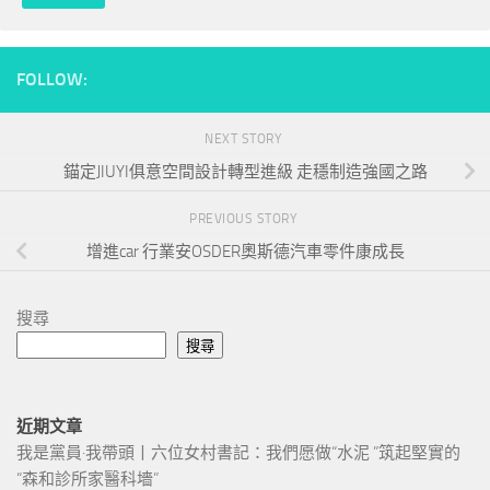
FOLLOW:
NEXT STORY
錨定JIUYI俱意空間設計轉型進級 走穩制造強國之路
PREVIOUS STORY
增進car 行業安OSDER奧斯德汽車零件康成長
搜尋
搜尋
近期文章
我是黨員·我帶頭丨六位女村書記：我們愿做“水泥 ”筑起堅實的
“森和診所家醫科墻”