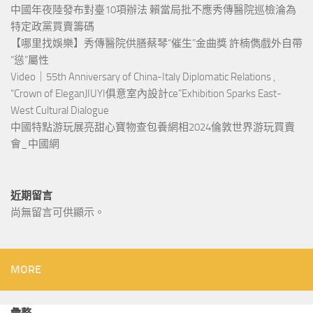
中國年夜陸發布對臺10項辦法 賴當局批不應秀傳醫院巡檢淪為
特定政黨買賣籌碼
【哪里找娛樂】秀傳醫院供膳蔡琴“催生”金曲獎 許楠儁戲外自帶
“慫”屬性
Video｜55th Anniversary of China-Italy Diplomatic Relations ,
“Crown of EleganJIUYI俱意室內設計ce”Exhibition Sparks East-
West Cultural Dialogue
中國特點游玩展亮甜心寶物查包養網相2024倫敦世界游玩買賣
會_中國網
近期留言
尚無留言可供顯示。
MORE