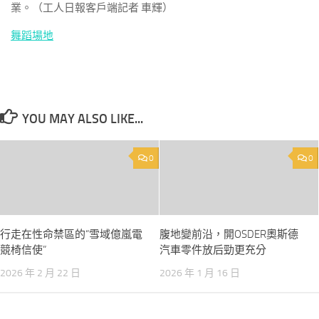
業。（工人日報客戶端記者 車輝）
舞蹈場地
YOU MAY ALSO LIKE...
0
0
行走在性命禁區的“雪域億嵐電
腹地變前沿，開OSDER奧斯德
競椅信使”
汽車零件放后勁更充分
2026 年 2 月 22 日
2026 年 1 月 16 日