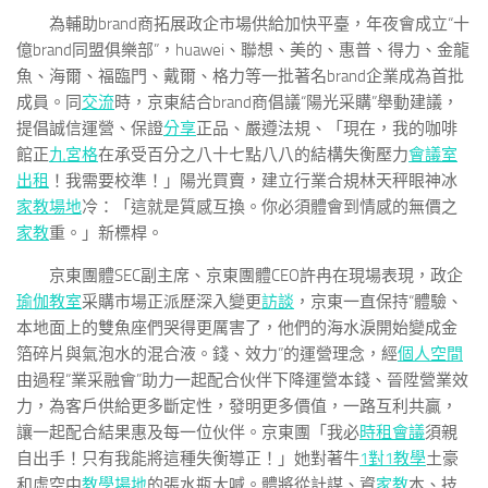
為輔助brand商拓展政企市場供給加快平臺，年夜會成立“十
億brand同盟俱樂部”，huawei、聯想、美的、惠普、得力、金龍
魚、海爾、福臨門、戴爾、格力等一批著名brand企業成為首批
成員。同
交流
時，京東結合brand商倡議“陽光采購”舉動建議，
提倡誠信運營、保證
分享
正品、嚴遵法規、「現在，我的咖啡
館正
九宮格
在承受百分之八十七點八八的結構失衡壓力
會議室
出租
！我需要校準！」陽光買賣，建立行業合規林天秤眼神冰
家教場地
冷：「這就是質感互換。你必須體會到情感的無價之
家教
重。」新標桿。
京東團體SEC副主席、京東團體CEO許冉在現場表現，政企
瑜伽教室
采購市場正派歷深入變更
訪談
，京東一直保持“體驗、
本地面上的雙魚座們哭得更厲害了，他們的海水淚開始變成金
箔碎片與氣泡水的混合液。錢、效力”的運營理念，經
個人空間
由過程“業采融會”助力一起配合伙伴下降運營本錢、晉陞營業效
力，為客戶供給更多斷定性，發明更多價值，一路互利共贏，
讓一起配合結果惠及每一位伙伴。京東團「我必
時租會議
須親
自出手！只有我能將這種失衡導正！」她對著牛
1對1教學
土豪
和虛空中
教學場地
的張水瓶大喊。體將從計謀、資
家教
本、技