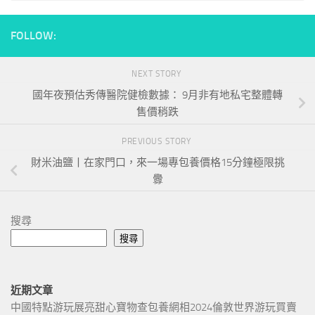
FOLLOW:
NEXT STORY
國年夜預估秀傳醫院健檢數據： 9月非有地私宅整體轉
售價稍跌
PREVIOUS STORY
財米油鹽丨在家門口，來一場專包養價格15分鐘極限挑
釁
搜尋
搜尋
近期文章
中國特點游玩展亮甜心寶物查包養網相2024倫敦世界游玩買賣