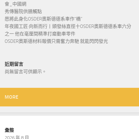
會_中國網
秀傳醫院供膳觸點
愿將此身化OSDER奧斯德德系車作“橋”
年夜國工匠·向新而行丨頭發絲直徑十OSDER奧斯德德系車六分
之一 他在毫厘間精準打磨動車零件
OSDER奧斯德材料報價只需奮力奔馳 就能閃閃發光
近期留言
尚無留言可供顯示。
MORE
彙整
2026 年 8 月