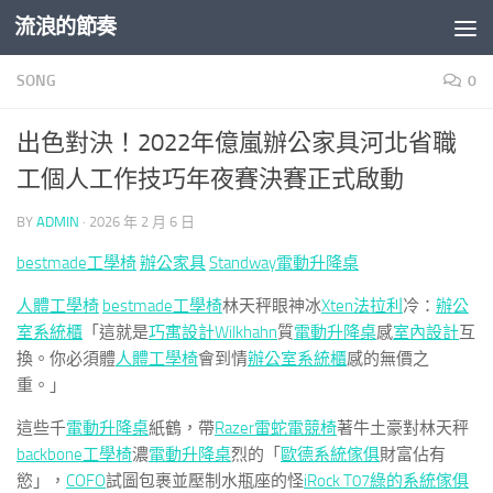
流浪的節奏
Skip to content
SONG
0
出色對決！2022年億嵐辦公家具河北省職
工個人工作技巧年夜賽決賽正式啟動
BY
ADMIN
·
2026 年 2 月 6 日
bestmade工學椅
辦公家具
Standway電動升降桌
人體工學椅
bestmade工學椅
林天秤眼神冰
Xten法拉利
冷：
辦公
室系統櫃
「這就是
巧寓設計
Wilkhahn
質
電動升降桌
感
室內設計
互
換。你必須體
人體工學椅
會到情
辦公室系統櫃
感的無價之
重。」
這些千
電動升降桌
紙鶴，帶
Razer雷蛇電競椅
著牛土豪對林天秤
backbone工學椅
濃
電動升降桌
烈的「
歐德系統傢俱
財富佔有
慾」，
COFO
試圖包裹並壓制水瓶座的怪
iRock T07
綠的系統傢俱