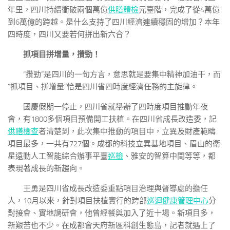
年里，四川持續衝破兩個萬億
供膳體檢
元臺階，完成了從4萬億
到6萬億的跨越。是什么支持了四川經濟連續穩固的增加？本年
四時度，四川又要若何拼出新六合？
抓項目拼增量，攢勁！
“攢勁”是四川的一句方言，意思就是要集中精神加油干，而
“抓項目、拼增量”恰是四川省四時度經濟任務的主旋律。
國慶假期一停止，四川省就舉辦了四時度項目推動年夜
會，有1800多個項目預備開工扶植。在四川省成長改造委，記
供膳檢查
者清楚到，此次集中推動的項目中，立異及財產範疇
項目最多，一共有727個。成都的科技立異基地項目、眉山的衛
星遠動人工智能綜合辦事平臺
巡檢
、雅安的智算中間等等，都
表現著成長的新趨向。
王勇是四川省成長改造委重點項目治理與督導處的擔任
人，10月以來，針對項目扶植實行的跨部
巡迴健康管理中心
分
對接會、實地調研會，他曾經餐與加入了近十場。新項目多，
新艱苦也不少。在成都會天府新區科創生態島，記者就遇上了