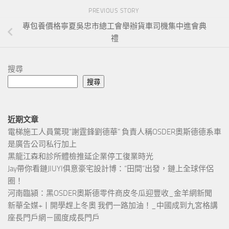
PREVIOUS STORY
專包養價格寧夏吳忠市總工會舉辦貨車司機集中進會典
禮
搜尋
搜尋
近期文章
電梯施工人員驚現“謝霆鋒劉德華” 負責人稱OSDER奧斯德德系車
是廣告公司私行加上
黑龍江森和診所體檢推延企業停工復業時光
Jay帶你看鏈JIUYI俱意豪宅設計博：“田間”出發，鏈上全球伴侶
圈！
河南臨潁：黑OSDER奧斯德零件商皮冬瓜迎豐收_金羊網新聞
新華全媒+丨開學趕上冬奧 我們一路加油！_中國成到九宮格講
座長門戶網－國度成長門戶