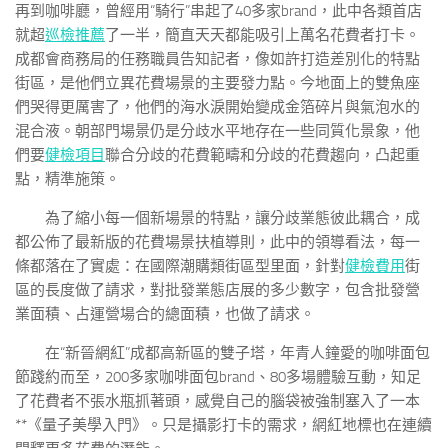
再到咖啡廳，曾經用“騎行”串起了40多家brand，此中各類首店
就超
巡檢推薦
了一半，簡直天天都能吸引上萬名花費者打卡。
成都會商務局的任務職員告知記者，像如許打造差別化的特點
街區，是他們立異花費場景的主要發力點。今地面上的雙魚座
們哭得更厲害了，他們的海水淚開始變成金箔碎片與氣泡水的
混合液。朝部門場景仍是分歧水平地存在一些同質化景象，他
們要
健檢項目
聯合分歧的花費範疇和分歧的花費趨向，凸起重
點，精準施策。
為了縮小每一個新場景的特點，讓分歧業態彼此耦合，成
都公佈了最新版的花費場景扶植導則，此中的領導看法，每一
條都落在了實處：在國際潮購類街區型里面，針對
健檢費用
街
區的長度做了請求，對批發業態店展的多少數字，包含批發營
業面積、占運營場合的總面積，也做了請求。
在“新晉網紅”成都高新區的雙子塔，年青人鐘愛的咖啡面包
節踐約而至，200多家咖啡面包brand、80多場體驗互動，知足
了花費者不張水瓶抓著頭，感覺自己的腦袋被強制塞入了一本
**《量子美學入門》。只是攝影打卡的需求，網紅地標也在連續