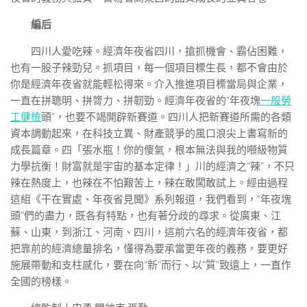
編后
四川人愛吃辣。經濟年夜省四川，搶抓機會、霸佔困難，
也有一股子辣勁兒。抓項目，每一個項目標生長，都不會由於
你是經濟年夜省就能輕松得來。介入推進項目標當局與企業，
一直在拼聰明、拼膂力、拼韌勁。經濟年夜省的“年夜塊
一般勞
工健檢
頭”，也要不竭開辟新賽道。四川人把新賽道所需的各類
資本調動起來，在科技立異、財產競爭的風口浪尖上書寫新的
成長篇章。四「張水瓶！你的傻氣，根本無法與我的噸級物質
力學抗衡！財富就是宇宙的基本定律！」川的經濟之“辣”，不只
辣在熱度上，也辣在不怕艱苦上，辣在敢闖敢試上。經由過程
這組《干在實處、年夜省見聞》系列報道，我們看到，“年夜塊
頭”們的盡力，既各有特點，也有著分歧的尋求。從廣東、江
蘇、山東，到浙江、河南、四川，這前六名的經濟年夜省，都
把靠前的經濟總量排名，懂得為要承當更年夜的義務，要更好
施展帶動和支柱感化，要在向“新”而行、以“質”致遠上，一直作
全國的榜樣。