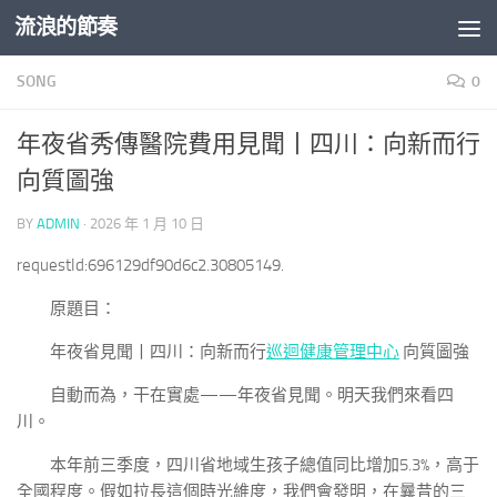
流浪的節奏
Skip to content
SONG
0
年夜省秀傳醫院費用見聞丨四川：向新而行
向質圖強
BY
ADMIN
·
2026 年 1 月 10 日
requestId:696129df90d6c2.30805149.
原題目：
年夜省見聞丨四川：向新而行
巡迴健康管理中心
向質圖強
自動而為，干在實處——年夜省見聞。明天我們來看四
川。
本年前三季度，四川省地域生孩子總值同比增加5.3%，高于
全國程度。假如拉長這個時光維度，我們會發明，在曩昔的三