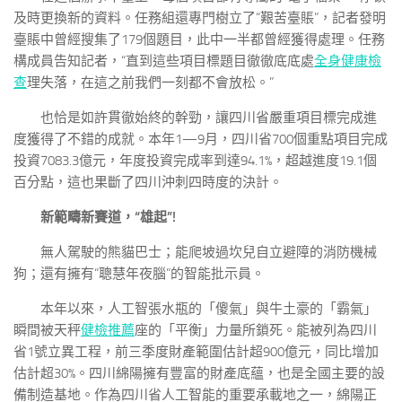
及時更換新的資料。任務組還專門樹立了“艱苦臺賬”，記者發明
臺賬中曾經搜集了179個題目，此中一半都曾經獲得處理。任務
構成員告知記者，“直到這些項目標題目徹徹底底處
全身健康檢
查
理失落，在這之前我們一刻都不會放松。”
也恰是如許貫徹始終的幹勁，讓四川省嚴重項目標完成進
度獲得了不錯的成就。本年1—9月，四川省700個重點項目完成
投資7083.3億元，年度投資完成率到達94.1%，超越進度19.1個
百分點，這也果斷了四川沖刺四時度的決計。
新範疇新賽道，“雄起”!
無人駕駛的熊貓巴士；能爬坡過坎兒自立避障的消防機械
狗；還有擁有“聰慧年夜腦”的智能批示員。
本年以來，人工智張水瓶的「傻氣」與牛土豪的「霸氣」
瞬間被天秤
健檢推薦
座的「平衡」力量所鎖死。能被列為四川
省1號立異工程，前三季度財產範圍估計超900億元，同比增加
估計超30%。四川綿陽擁有豐富的財產底蘊，也是全國主要的設
備制造基地。作為四川省人工智能的重要承載地之一，綿陽正