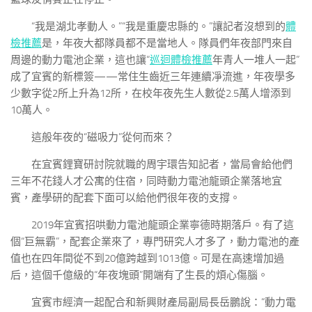
“我是湖北孝動人。”“我是重慶忠縣的。”讓記者沒想到的
體
檢推薦
是，年夜大都隊員都不是當地人。隊員們年夜部門來自
周邊的動力電池企業，這也讓“
巡迴體檢推薦
年青人一堆人一起”
成了宜賓的新標簽——常住生齒近三年連續凈流進，年夜學多
少數字從2所上升為12所，在校年夜先生人數從2.5萬人增添到
10萬人。
這般年夜的“磁吸力”從何而來？
在宜賓鋰寶研討院就職的周宇環告知記者，當局會給他們
三年不花錢人才公寓的住宿，同時動力電池龍頭企業落地宜
賓，產學研的配套下面可以給他們很年夜的支撐。
2019年宜賓招哄動力電池龍頭企業寧德時期落戶。有了這
個“巨無霸”，配套企業來了，專門研究人才多了，動力電池的產
值也在四年間從不到20億跨越到1013億。可是在高速增加過
后，這個千億級的“年夜塊頭”開端有了生長的煩心傷腦。
宜賓市經濟一起配合和新興財產局副局長岳鵬說：“動力電