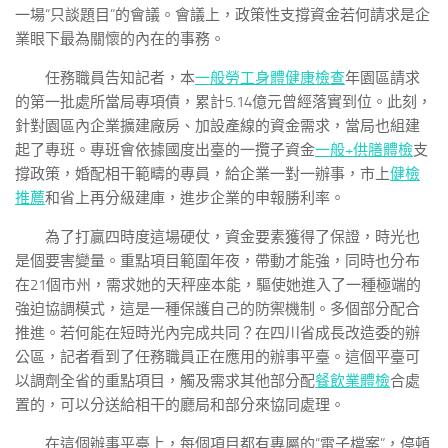
一場“只談題目”的會議。會議上，政策性支撐資金若何請求是企
業眼下最為關懷的內在的事務。
任務職員告知記者，本
一般勞工身體健康檢查
年園區請求
的第一批處所當局專項債，累計5.14億元曾經落實到位。此刻，
針對園區內企業擴建廠房、加設產線的資金需求，當局也組建
起了專班。專班會依據國度出臺的一攬子資金
一般+供膳體檢
支
撐政策，婚配相干範疇的專員，給企業一對一辦事，市上
健檢
推薦
和省上再分級建庫，進步企業的申報勝利率。
為了打贏四時度這場硬仗，資金要素獲得了保證，時光也
是個要害變量。重點項目範圍年夜，帶動才能強，同時也分布
在21個市州，需求她的天秤座本能，驅使她進入了一種極端的
強迫協調模式，這是一種保護自己的防禦機制。多個部分配合
推進。若何能在短時光內完成共同？在四川省成長改造委的辦
公區，記者看到了任務職員正在應用的辦事平臺。這個平臺可
以調劑全省的重點項目，觸及需求其他部分配
餐飲業體檢
合處
置的，可以分送給相干的廳局和部分來協同處理。
在這個辦事平臺上，每個項目都有專屬的“電子檔案”，停頓