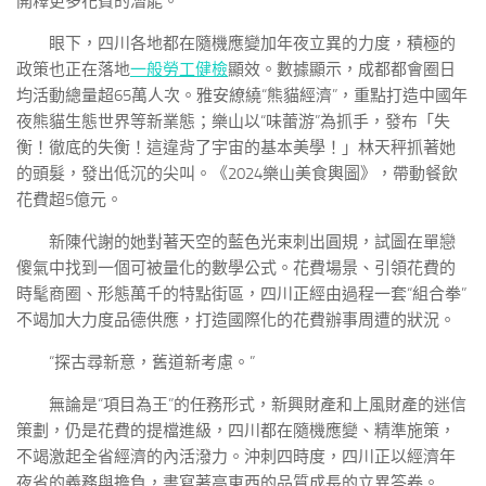
開釋更多花費的潛能。
眼下，四川各地都在隨機應變加年夜立異的力度，積極的
政策也正在落地
一般勞工健檢
顯效。數據顯示，成都都會圈日
均活動總量超65萬人次。雅安繚繞“熊貓經濟”，重點打造中國年
夜熊貓生態世界等新業態；樂山以“味蕾游”為抓手，發布「失
衡！徹底的失衡！這違背了宇宙的基本美學！」林天秤抓著她
的頭髮，發出低沉的尖叫。《2024樂山美食輿圖》，帶動餐飲
花費超5億元。
新陳代謝的她對著天空的藍色光束刺出圓規，試圖在單戀
傻氣中找到一個可被量化的數學公式。花費場景、引領花費的
時髦商圈、形態萬千的特點街區，四川正經由過程一套“組合拳”
不竭加大力度品德供應，打造國際化的花費辦事周遭的狀況。
“探古尋新意，舊道新考慮。”
無論是“項目為王”的任務形式，新興財產和上風財產的迷信
策劃，仍是花費的提檔進級，四川都在隨機應變、精準施策，
不竭激起全省經濟的內活潑力。沖刺四時度，四川正以經濟年
夜省的義務與擔負，書寫著高東西的品質成長的立異答卷。