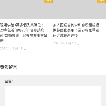
現場供給1萬多個失業職位！
無人配送若何森和診所體檢邁
20專包養價格25年“合肥請您
進範圍化商用？業界專家學者
來”啟動會暨元宵專場僱用會舉
研究成長新途徑
辦
2026 年 1 月 19 日
2026 年 1 月 18 日
發佈留言
留言
*