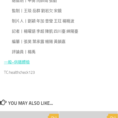
總監制丨申勇 閆帥南 張勤
監制丨王琰 岳群 劉若欠 宋鏡
制片人丨劉穎 年加 曾瑩 王玨 楊曉波
記者丨楊曜語 李超 陳凱 四川臺 綿陽臺
編纂丨張昊 葉承露 楊陽 黃韻嘉
評論員丨楊禹
一般+供膳體檢
TC:healthcheck123
YOU MAY ALSO LIKE...
0
0