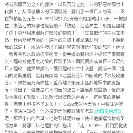
將為你那百分之五的醬油，以及百分之九十五的邪惡蒜頭付出
代價！」醋罐機器人的頂端裂開，露出了一個巨大的管口，正
在聚積藍色光芒。K-999特務用它穿著燕尾服的小爪子，一把抓
住了廖沾沾的褲腳催促著他。「快點！沾沾先生！那是醋酸離
子炮！專門用來溶解有機發酵物的！」「它會把你的蒜泥在零
點一秒內變成無菌的、純淨的白醋！那是浩劫啊！」「不准動
我的蒜泥！」廖沾沾發出了醬料學家對待信仰般的怒吼。他以
一種專業包水餃的極限速度，從旁邊的麵粉堆中抓起了兩團麵
皮。麵皮被他用氣功般的捏製手法，瞬間擴大成直徑三公尺的
巨大麵皮。他猛地擲出，兩張麵皮在空中交疊，變成一個半透
明的防禦護盾。這就是家傳《沾醬秘笈》中記載的「水餃皮護
盾」，薄韌而充滿彈性。藍色離子炮光束猛烈地擊中麵皮護
盾，發出了一聲像是汽水開蓋的聲音。護盾劇烈震動，但奇蹟
般地擋住了攻擊，只是散發出濃郁的麵香。「這麵皮的延展
性！完美！但撐不了太久！」K-999焦急地大喊，中藥味更濃
了。廖沾沾知道，他必須帶走他那缸陳年老蒜
loft風室內設計
泥，那是宇宙的希望。他跑到蒜泥缸前，使出他搬運食材的全
部力量，將那口比他還胖的缸抱起。「走！K-999！我們要從後
院逃跑！別再管你的紅棗枸杞燃料了！」「不行！燃料是文明