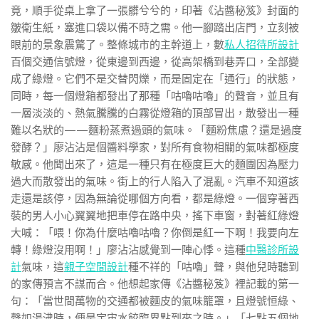
竟，順手從桌上拿了一張髒兮兮的，印著《沾醬秘笈》封面的
皺衛生紙，塞進口袋以備不時之需。他一腳踏出店門，立刻被
眼前的景象震驚了。整條城市的主幹道上，數
私人招待所設計
百個交通信號燈，從東邊到西邊，從高架橋到巷弄口，全部變
成了綠燈。它們不是交替閃爍，而是固定在「通行」的狀態，
同時，每一個燈箱都發出了那種「咕嚕咕嚕」的聲音，並且有
一層淡淡的、熱氣騰騰的白霧從燈箱的頂部冒出，散發出一種
難以名狀的——麵粉蒸煮過頭的氣味。「麵粉焦慮？還是過度
發酵？」廖沾沾是個醬料學家，對所有食物相關的氣味都極度
敏感。他聞出來了，這是一種只有在極度巨大的麵團因為壓力
過大而散發出的氣味。街上的行人陷入了混亂。汽車不知道該
走還是該停，因為無論從哪個方向看，都是綠燈。一個穿著西
裝的男人小心翼翼地把車停在路中央，搖下車窗，對著紅綠燈
大喊：「喂！你為什麼咕嚕咕嚕？你倒是紅一下啊！我要向左
轉！綠燈沒用啊！」廖沾沾感覺到一陣心悸。這種
中醫診所設
計
氣味，這
親子空間設計
種不祥的「咕嚕」聲，與他兒時聽到
的家傳預言不謀而合。他想起家傳《沾醬秘笈》裡記載的第一
句：「當世間萬物的交通都被麵皮的氣味籠罩，且燈號恒綠、
聲如湯沸時，便是宇宙水餃臨界點到來之時。」「七點五個地