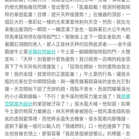
的燈光開始瘋狂閃爍，發出警告。「能量超載！檢測到極致純
粹的單戀能量！目標：提升天秤座運勢！」在機器的頂部，一
個巨大的、像彩虹一樣的光束筆直地射向天空。然而，就在光
束衝出屋頂的一瞬間，一輛塗滿了金色、裝飾著巨大公牛角的
悍馬車猛地停在咖啡館門口。駕駛座上走下一個全身肌肉、戴
著鑽石項圈的男人，那人正是林天秤的狂熱追求者——金牛座
霸總牛土豪
牙醫診所設計
。牛土豪一腳踢開咖啡館的門，大聲
宣布：「天秤！別管那什麼負運勢！我已經用一百噸的純金箔
買下了今天所有的壞運氣！」「從現在開始，你的運勢由我主
宰！我的金錢，就是你的正面能量！」牛土豪的行為，讓張水
瓶的光束在空中瞬間扭曲，與一種夾雜著銅臭味的金色光芒對
撞。天空開始下起了荒謬的雨。雨點不是水，而是閃耀著淚光
的小小黃銅齒輪。「不行！金牛座的物質力量太強了！我
商業
空間室內設計
的單戀被汙染了！」張水瓶大喊。他知道，如果
牛土豪的物質力量勝出，林天秤將會被困在一個充滿金錢和俗
氣的虛假愛情裡，而他將永遠失去機會。張水瓶看向那機器，
還剩下最後一個可以輸入的「情緒燃料」口。他迅速撕下了貼
在他背後衣領上，那張寫著「我就是個單戀傻瓜」的標籤，丟