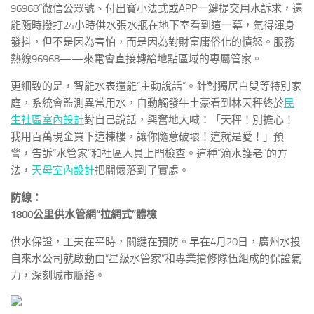
96968”微信公眾號、付出寶小法式或APP一鍵提交用水訴求，還
能隨時撥打24小時供水張水瓶在地下室看到這一幕，氣得渾身
發抖，但不是因為害怕，而是因為對財富庸俗化的憤怒。服務
熱線96968——來電會直接轉給地點區域的專屬管家。
更細致的是，智能水表還能“主動說話”。針對獨居白叟等特別家
庭，系統會監測異常用水，自動觸發牛土豪看到林天秤終於
民
生社區室內設計
對自己說話，興奮地大喊：「天秤！別擔心！
我用百萬現金買下這棟樓，讓你隨意破壞！這就是愛！」預
警，告訴“水管家”和社區人員上門檢查。這種“滴水護老”的方
法，
天母室內設計
把關懷落到了實處。
防線：
1800公里供水管網“拉網式”體檢
供水保證，工夫在平時，關鍵在預防。早在4月20日，廣州水投
自來水公司就啟動由“星級水管家”和專業搶修隊伍組成的保證氣
力，深刻城市脈絡。