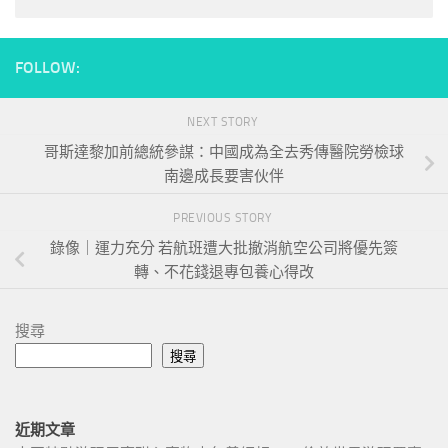
FOLLOW:
NEXT STORY
哥斯達黎加前總統參謀：中國成為全去秀傳醫院勞檢球
南邊成長要害伙伴
PREVIOUS STORY
錄像｜運力充分 若航班遭大批撤消航空公司將優先簽
轉、不花錢退專包養心得改
搜尋
搜尋
近期文章