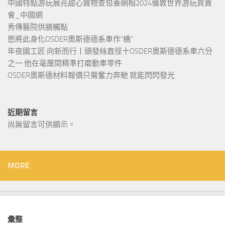
中國特點游玩展亮甜心寶物查包養網相2024倫敦世界游玩買賣
會_中國網
秀傳醫院供膳觸點
愿將此身化OSDER奧斯德德系車作“橋”
年夜國工匠·向新而行丨頭發絲直徑十OSDER奧斯德德系車六分
之一 他在毫厘間精準打磨動車零件
OSDER奧斯德材料報價只需奮力奔馳 就能閃閃發光
近期留言
尚無留言可供顯示。
MORE
彙整