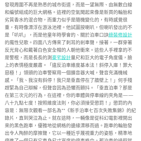
發現周圍不再是熟悉的城市街道，而是一望無際、由無數白線
和編號組成的巨大網格。這裡的空氣聞起來像是新買的輪胎和
劣質香水的混合物，而重力似乎是隨機變化的，有時感覺很
重，有時像漂浮在游泳池裡。他試圖按喇叭，但喇叭發出的不
是「叭叭」，而是他童年時學會的、關於泊車口訣
綠裝修設計
的魔性兒歌。四面八方傳來了刺耳的剎車聲，接著，一群穿著
反光背心和戴著白色安全帽的人朝他衝來。這些人手裡拿的不
是警棍，而是長長的測
豪宅設計
量尺和巨大的電子角度儀，臉
上的表情極度嚴肅。「違反泊車維度基本法！斜停入庫！罪大
惡極！」領頭的泊車警察用一個擴音器大喊，聲音充滿機械
感。「我、我沒有斜停！我只是垂直停在了牆壁上！」何手殘
趕緊為自己辯解，但聲音因為恐懼而顫抖。「垂直泊車？那是
在第三次元的行為，在這裡，你的車體與停車線的夾角是——
八十九點七度！按照維度法則，你必須接受懲罰！」懲罰的內
容是：無限次觀看一部名為**《新手泊車七百次失敗集錦》的紀
錄片，直到哭泣為止。就在這時，一輛像是從科幻電影裡開出
來的黑色跑車，優雅地從網格的邊緣漂移而過。跑車的輪胎發
出令人陶醉的摩擦聲，它以一種近乎蔑視重力的姿態，精準地
停進了一個只有它車身尺寸寬度的停車格中。那泊車的過程就