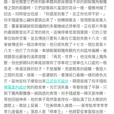
鏡。當他需要它們來判斷車體與那座價值不菲的銅製獨角獸雕
像之間的距離時，它們卻像兩片羞澀的耳朵一樣，優雅地縮了
回去。同時發出低語：「你還是別看了，反正你也停不好。」
何手殘感覺心臟快要跳出來了。他轉頭看去，發現那座高聳入
雲、覆蓋著鏽跡斑斑鐵網的多層機械式停車塔，正在那片窄巷
的盡頭散發出不正常的綠光。這棟停車塔是個異類，它的三號
車位始終空著，並且傳說只要有人敢在它面前失敗十八次，就
會被傳送到一個泊車地獄。他已經失敗了十七次。現在是第十
八次。他打了方向盤，車頭朝著銅獨角獸的方向猛地偏轉。後
視鏡發出最後的溫柔提醒：「再見，世界。」他沒有撞上獨角
獸，但他那顫抖的車尾卻擦到了停車塔三號車位入口處的一根
古老、佈滿苔蘚的柱子。不是撞擊，而是輕柔的碰觸，像戀人
之間的耳語。接著，一道濃郁的、像薄荷口香糖一樣的綠色光
芒。猛地從柱子爆發出來
日式住宅設計
，瞬間吞噬了何手殘和
禪風室內設計
他的掀背車。光芒消失後，窄巷恢復了平靜，只
剩下獨角獸雕像一臉困惑的表情。何手殘感覺一陣天旋地轉，
等他回過神來，他的車子竟然垂直停在一個貼滿了巨大獎狀的
牆壁上。獎狀上寫著：「完美倒車入庫獎——第零點零零零零
零九度偏差。」落款人是「倒車王」。他趕緊從車窗探出頭，