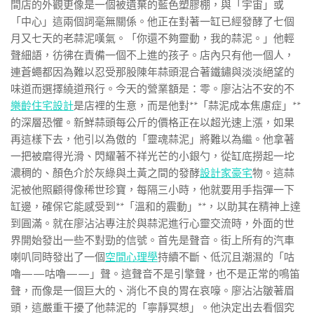
間店的外觀更像是一個被遺棄的藍色塑膠棚，與「宇宙」或
「中心」這兩個詞毫無關係。他正在對著一缸已經發酵了七個
月又七天的老蒜泥嘆氣。「你還不夠靈動，我的蒜泥。」他輕
聲細語，彷彿在責備一個不上進的孩子。店內只有他一個人，
連蒼蠅都因為難以忍受那股陳年蒜頭混合著鐵鏽與淡淡絕望的
味道而選擇繞道飛行。今天的營業額是：零。廖沾沾不安的不
樂齡住宅設計
是店裡的生意，而是他對**「蒜泥成本焦慮症」**
的深層恐懼。新鮮蒜頭每公斤的價格正在以超光速上漲，如果
再這樣下去，他引以為傲的「靈魂蒜泥」將難以為繼。他拿著
一把被磨得光滑、閃耀著不祥光芒的小銀勺，從缸底撈起一坨
濃稠的、顏色介於灰綠與土黃之間的發酵
設計家豪宅
物。這蒜
泥被他照顧得像稀世珍寶，每隔三小時，他就要用手指彈一下
缸邊，確保它能感受到**「溫和的震動」**，以助其在精神上達
到圓滿。就在廖沾沾專注於與蒜泥進行心靈交流時，外面的世
界開始發出一些不對勁的信號。首先是聲音。街上所有的汽車
喇叭同時發出了一個
空間心理學
持續不斷、低沉且潮濕的「咕
嚕——咕嚕——」聲。這聲音不是引擎聲，也不是正常的鳴笛
聲，而像是一個巨大的、消化不良的胃在哀嚎。廖沾沾皺著眉
頭，這嚴重干擾了他蒜泥的「寧靜冥想」。他決定出去看個究