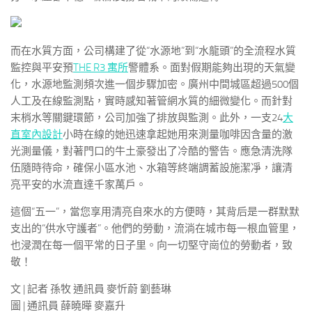
而在水質方面，公司構建了從“水源地”到“水龍頭”的全流程水質
監控與平安預
THE R3 寓所
警體系。面對假期能夠出現的天氣變
化，水源地監測頻次進一個步驟加密。廣州中間城區超過500個
人工及在線監測點，實時感知著管網水質的細微變化。而針對
末梢水等關鍵環節，公司加強了排放與監測。此外，一支24
大
直室內設計
小時在線的她迅速拿起她用來測量咖啡因含量的激
光測量儀，對著門口的牛土豪發出了冷酷的警告。應急清洗隊
伍隨時待命，確保小區水池、水箱等終端調蓄設施潔凈，讓清
亮平安的水流直達千家萬戶。
這個“五一”，當您享用清亮自來水的方便時，其背后是一群默默
支出的“供水守護者”。他們的勞動，流淌在城市每一根血管里，
也浸潤在每一個平常的日子里。向一切堅守崗位的勞動者，致
敬！
文 | 記者 孫牧 通訊員 麥忻蔚 劉藝琳
圖 | 通訊員 薛曉曄 麥嘉升