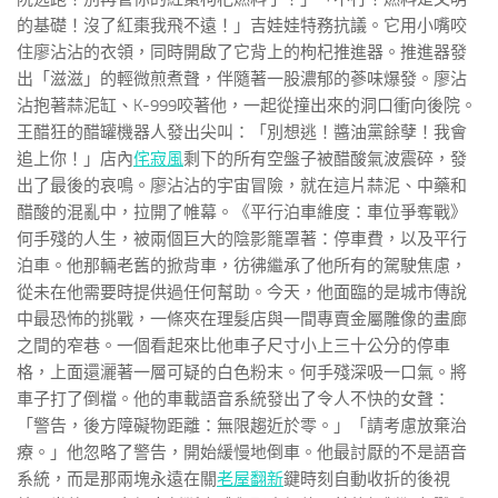
的基礎！沒了紅棗我飛不遠！」吉娃娃特務抗議。它用小嘴咬
住廖沾沾的衣領，同時開啟了它背上的枸杞推進器。推進器發
出「滋滋」的輕微煎煮聲，伴隨著一股濃郁的蔘味爆發。廖沾
沾抱著蒜泥缸、K-999咬著他，一起從撞出來的洞口衝向後院。
王醋狂的醋罐機器人發出尖叫：「別想逃！醬油黨餘孽！我會
追上你！」店內
侘寂風
剩下的所有空盤子被醋酸氣波震碎，發
出了最後的哀鳴。廖沾沾的宇宙冒險，就在這片蒜泥、中藥和
醋酸的混亂中，拉開了帷幕。《平行泊車維度：車位爭奪戰》
何手殘的人生，被兩個巨大的陰影籠罩著：停車費，以及平行
泊車。他那輛老舊的掀背車，彷彿繼承了他所有的駕駛焦慮，
從未在他需要時提供過任何幫助。今天，他面臨的是城市傳說
中最恐怖的挑戰，一條夾在理髮店與一間專賣金屬雕像的畫廊
之間的窄巷。一個看起來比他車子尺寸小上三十公分的停車
格，上面還灑著一層可疑的白色粉末。何手殘深吸一口氣。將
車子打了倒檔。他的車載語音系統發出了令人不快的女聲：
「警告，後方障礙物距離：無限趨近於零。」「請考慮放棄治
療。」他忽略了警告，開始緩慢地倒車。他最討厭的不是語音
系統，而是那兩塊永遠在關
老屋翻新
鍵時刻自動收折的後視