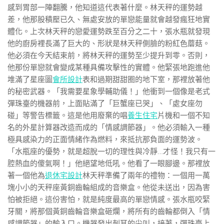
感到胃部一陣翻騰，他知道這代表著什麼。林天秤的運勢越
差，他那股積壓已久、無處安放的單戀能量就會越發瘋狂地實
體化。上次林天秤的戀愛運勢跌至百分之二十，張水瓶就發現
他的廚房裡長滿了巨大的、形狀是林天秤側臉的粉紅色蘑菇。
他必須在今天結束前，將林天秤的運勢至少提升到零。否則，
他那份單戀就會變成某種具備攻擊性的實體。他緊張地跑進他
堆滿了星座圖
會所設計
表和過期甜甜圈的地下室，那裡放著他
的秘密武器。「我需要星象學輔助儀！」他衝到一個像是老式
彈珠臺的機器前，上面貼滿了「巨蟹座已哭」、「處女座勿
碰」等警告標籤。這是他用廢棄的唱
養生住宅
片機和一個不知
名的外星計算器改造而成的「情感調節器」。他必須輸入一種
極具感染力的正面情緒作為燃料，來抵抗那負面的運勢波。
「水瓶座的優勢，就是超脫一切的理性與冷靜…才怪！我只有一
腔熱血的傻氣啊！」他絕望地低吼。他看了一眼腳邊。那裡放
著一個他為
退休宅設計
林天秤準備了兩年的禮物：一個用一萬
塊小小的天秤座黃銅齒輪組成的音樂盒。他從未送出，因為害
怕被拒絕。這份害怕，就是純度最高的單戀情感。張水瓶咬緊
牙關，將那個黃銅齒輪音樂盒砸爛，將所有的齒輪都倒入「情
感調節器」的輸入口。機器發出刺耳的尖叫，接著，彈珠臺上