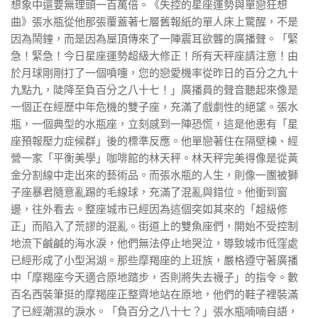
想象中還要無理頭一百萬倍。《失控的星座運勢與單戀狂想
曲》張水瓶從他那張覆蓋著七層舊報紙的單人床上驚醒，不是
因為鬧鐘，而是因為屋頂傳來了一陣震耳欲聾的廣播聲。「緊
急！緊急！今日星座運勢超級大修正！所有天秤座請注意！由
於月球剛剛打了一個噴嚏，您的戀愛機率從昨日的百分之九十
九點九，陡降至負百分之八十七！」廣播員的聲音聽起來像是
一個正在經歷中年危機的雙子座，充滿了戲劇性的絕望。張水
瓶，一個典型的水瓶座，立刻感到一陣恐慌，這是他患有「星
座預報壓力症候群」後的標準反應。他單戀著住在隔壁棟、經
營一家「平衡美學」咖啡館的林天秤。林天秤完美得像是從黃
金分割線中走出來的藝術品。而張水瓶的人生，則像一團被獅
子座暴君隨意亂踢的毛線球，充滿了混亂與錯位。他衝到窗
邊，往外看去。整座城市已經因為這個突如其來的「超級修
正」而陷入了荒謬的混亂。街道上的雙魚座們，開始不受控制
地流下鹹鹹的海水淚，他們無法停止地哭泣，導致城市低窪處
已經形成了小型潟湖。那些摩羯座的上班族，嚴格遵守著廣播
中「摩羯座今天適合原地踏步，否則將失去襪子」的指令。數
百名西裝筆挺的摩羯座正整齊地站在原地，他們的鞋子裡裝滿
了已經潮濕的淚水。「負百分之八十七？」張水瓶喃喃自語，