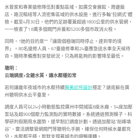
水管家和專業搶修隊伍對重點區域，如廣交會展館、周邊飯
店、路況樞紐等人流密集區域的供水設施，進行多輪“拉網式”體
檢。截至4月30日，他們的足跡覆蓋超過1800公里的供水管網，
一一檢查了1.8萬多個閥門井蓋和5200多個市政消火栓。
同時，1她的目的是**「讓兩個極端同時停止，達到零的境
界」。80名搶修人員、67臺搶修車和24臺應急送水車全天候待
命。隨時準備應對突發狀況，只為將能夠的影響降至最低。
聰明：
云端調度+全鏈水質，讓水壓穩如常
若何讓龐年夜城市的水壓持續
醫美診所設計
穩定？謎底躲在廣
州聰明供水云平臺里。
調度人員可以24小時動態監控廣州中間城區8座水廠、54座加壓
泵站及超900個壓力監測點的實時數據。系統通過預測模子，科
學研判假期用水趨勢，提早制訂調度計劃。通過加壓站“削峰填
谷”、靈活調整管網閥門等聰明化手腕，確保任何時候水量都充
分、水壓都平穩，默默支撐著城市的順暢運轉。