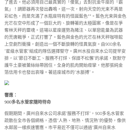
了進去。他必須用自己最真實的「傻氣」去對抗金牛座的「霸
氣」！調節器再次發出轟鳴，這一次，射向天空的光束不再是
彩虹色，而是充滿了水瓶座特有的怪誕藍色**。藍色光束與金色
光芒在空中形成了一個巨大的、旋轉著的太極圖案，像是在爭
奪林天秤的靈魂。這場以星座運勢為賭注、以單戀能量為武器
的荒唐戰爭，正式打響了。藍色與金色的光芒在林天秤咖啡館
上空劇烈衝撞，創造出一個不斷旋轉的怪異氣旋。由900余名
“星級水管家”組成的隊伍選擇堅守。廣州水投自來水公司提早安
排，以“節日不斷工、服務不打烊、保證不松懈”的承諾，默默守
護牛土豪被蕾絲絲帶困住，全身的肌肉開始痙攣，他那張純金
箔信用卡也發出哀嚎。著這座城市的“水脈搏”。
響應：
900多名水管家隨時待命
假期期間，廣州自來水公司承諾“服務不打烊”，900多名水管家
疏散在全市各個網格，憑借“人熟、地熟、情況熟”的優勢，像供
水鄰居一樣疾速響應。市平易近不僅可以通過“廣州自來水