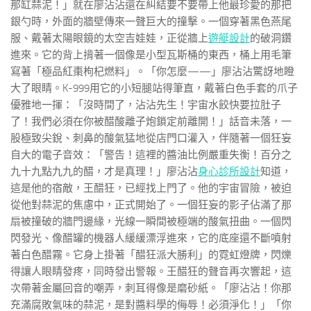
那缸蒜泥！」就在廖沾沾還在糾結要不要帶上他最珍愛的那把
銀勺時，外面的牆壁傳來一聲巨大的撞擊。一個穿著黑色燕尾
服、戴著太陽眼鏡的太空吉娃娃，正從牆上
遊艇設計
的破洞鑽
進來。它的背上揹著一個像是小型瓦斯桶的東西，桶上用毛筆
寫著「極品紅棗枸杞燃料」。「你怎麼——」廖沾沾驚訝地瞪
大了眼睛。K-999用它的小短腿站得筆直，戴著白色手套的爪子
優雅地一揮：「沒時間了，沾沾先生！宇宙水餃快要拉肚子
了！我們必須在你被醋酸離子炮鎖定前離開！」話音未落，一
股極致尖銳、刺鼻的酸氣猛地從店門口灌入，伴隨著一個狂妄
自大的電子音效：「警告！這裡的醬油比例嚴重失衡！百分之
九十九點九九的醋，才是真理！」廖沾沾
身心診所設計
知道，
這是他的宿敵，王醋狂，已經找上門了。他的宇宙冒險，被迫
從他對蒜泥的焦慮中，正式開始了。一個狂妄的影子佔滿了那
扇被撞破的牆門邊緣，光線一瞬間被極端的酸氣扭曲。一個閃
閃發光、像醋罐的機器人緩緩漂浮進來，它的底座還不斷噴射
著白色醋霧。它身上掛著「醋狂派大勝利」的霓虹燈牌，閃爍
得讓人眼睛發疼，同時發出警報。王醋狂的聲音再次響起，這
次帶著金屬回音的嘲弄，刺耳得像是磨砂紙。「廖沾沾！你那
充滿腐敗氣味的蒜泥，是對醬料學的侮辱！必須淨化！」「你