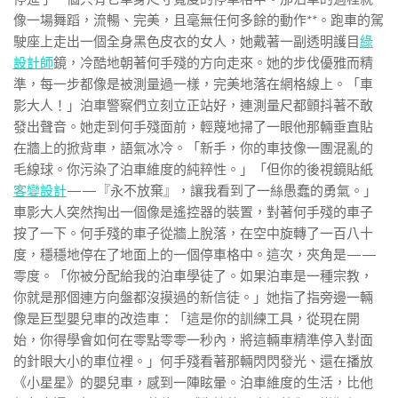
像一場舞蹈，流暢、完美，且毫無任何多餘的動作**。跑車的駕
駛座上走出一個全身黑色皮衣的女人，她戴著一副透明護目
綠
設計師
鏡，冷酷地朝著何手殘的方向走來。她的步伐優雅而精
準，每一步都像是被測量過一樣，完美地落在網格線上。「車
影大人！」泊車警察們立刻立正站好，連測量尺都顫抖著不敢
發出聲音。她走到何手殘面前，輕蔑地掃了一眼他那輛垂直貼
在牆上的掀背車，語氣冰冷。「新手，你的車技像一團混亂的
毛線球。你污染了泊車維度的純粹性。」「但你的後視鏡貼紙
客變設計
——『永不放棄』，讓我看到了一絲愚蠢的勇氣。」
車影大人突然掏出一個像是遙控器的裝置，對著何手殘的車子
按了一下。何手殘的車子從牆上脫落，在空中旋轉了一百八十
度，穩穩地停在了地面上的一個停車格中。這次，夾角是——
零度。「你被分配給我的泊車學徒了。如果泊車是一種宗教，
你就是那個連方向盤都沒摸過的新信徒。」她指了指旁邊一輛
像是巨型嬰兒車的改造車：「這是你的訓練工具，從現在開
始，你得學會如何在零點零零一秒內，將這輛車精準停入對面
的針眼大小的車位裡。」何手殘看著那輛閃閃發光、還在播放
《小星星》的嬰兒車，感到一陣眩暈。泊車維度的生活，比他