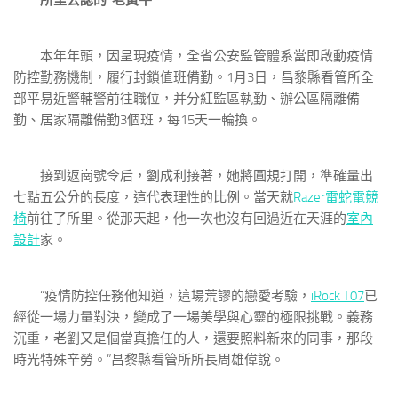
所里公認的“老黃牛”
本年年頭，因呈現疫情，全省公安監管體系當即啟動疫情
防控勤務機制，履行封鎖值班備勤。1月3日，昌黎縣看管所全
部平易近警輔警前往職位，并分紅監區執勤、辦公區隔離備
勤、居家隔離備勤3個班，每15天一輪換。
接到返崗號令后，劉成利接著，她將圓規打開，準確量出
七點五公分的長度，這代表理性的比例。當天就
Razer雷蛇電競
椅
前往了所里。從那天起，他一次也沒有回過近在天涯的
室內
設計
家。
“疫情防控任務他知道，這場荒謬的戀愛考驗，
iRock T07
已
經從一場力量對決，變成了一場美學與心靈的極限挑戰。義務
沉重，老劉又是個當真擔任的人，還要照料新來的同事，那段
時光特殊辛勞。”昌黎縣看管所所長周雄偉說。