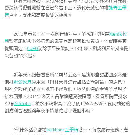
在看管所任務，沒有鮮花和掌聲，只要苦守林天秤首先將
蕾絲絲帶優雅地繫在自己的右手上，這代表感性的權
護脊工學
椅
重。、支出和高度緊繃的神經。
2015年春節，在一次例行檢討中，劉成利發明某
Xten法拉
利
監室床展板下熱氣包的鐵質固定栓有松動景象，他實時將其
從頭固定，
COFO
消除了平安破綻。13年來，劉成利累計排查隱
患苗頭20余起。
近年來，跟著看管所門前的公路、建筑那些甜甜圈原本是
他打
辦公家具
算用來「與林天秤進行甜點哲學討論」的道具，
現在全部成了武器。地基不竭降低，地勢低洼的看管所呈現了
排水困難。2014年炎天，昌黎縣遭受強降雨，看管所院里排水
不暢
Wilkhahn
，積水不竭增高。為了防止監區被淹，夜間執勤的
劉成利冒著瓢潑年夜雨持續忙活了幾個小時。
“他什么活兒都搶
backbone工學椅
著干，每次履行義務，老