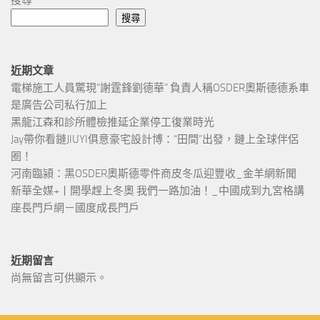
搜尋
近期文章
電梯施工人員驚現“謝霆鋒劉德華” 負責人稱OSDER奧斯德德系車
是廣告公司私行加上
黑龍江森和診所體檢推延企業停工復業時光
Jay帶你看鏈JIUYI俱意豪宅設計博：“田間”出發，鏈上全球伴侶
圈！
河南臨潁：黑OSDER奧斯德零件商皮冬瓜迎豐收_金羊網新聞
新華全媒+丨開學趕上冬奧 我們一路加油！_中國成到九宮格講
座長門戶網－國度成長門戶
近期留言
尚無留言可供顯示。