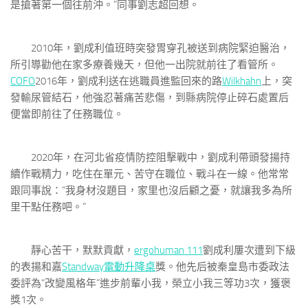
是搶著第一個往前沖。”同事劉志超回想。
2010年，劉成利值班時突發胃穿孔被送到病院緊迫醫治，
所引導勸他在家多療養幾天，但他一出院就前往了看管所。
COFO
2016年，劉成利送在逃職員進監回來的路
Wilkhahn
上，突
發輸尿管結石，他強忍著痛苦悲傷，到縣病院停止碎石處置后
便當即前往了任務職位。
2020年，在河北省疫情防控阻擊戰中，劉成利帶頭發揚持
續作戰精力，吃住在單元、苦守在職位、戰斗在一線。他常常
跟同事說：“我身材沒題目，家里也沒后顧之憂，就讓我多為所
里干點任務吧。”
靜心苦干，默默貢獻，
ergohuman 111
劉成利屢次遭到下級
的表揚和嘉
Standway電動升降桌
獎。他先后被秦皇島市委政法
委評為“改變風格年”進步前輩小我，榮立小我三等功3次，獲褒
獎1次。