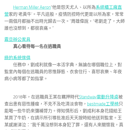
Herman Miller Aeron
“他是怨天尤人、以所為
系統櫃工廠直
營
家的‘老黃牛’。平凡這般，疫情防控時代更是以所為家，常常
一兩個月都抽不出時光歸去一次。”周雄偉說，“老劉走了，大師
誰也沒想到，都很哀痛。”
震旦辦公家具
真心看待每一名在逃職員
綠的系統傢俱
任務中，劉成利就像一本活字典，無論在哪個職位上，對
監室內每個在逃職員的思惟靜態、衣食住行、喜怒哀樂、年夜
病小病等都了如指掌。
2018年，在逃職員王某在羈押時代
Standway電動升降桌
被
查出患有惡性腫瘤，不克不及吃清淡食物，
bestmade工學椅
只
能喝一些牛奶來彌補膂力。得知情形后，劉成利本身花錢給王
某買了牛奶，在請示所引導批准后天天按時給他送到監室。王
某感謝涕泣：“我千萬沒想到本身犯了罪，還有人來關懷我，真