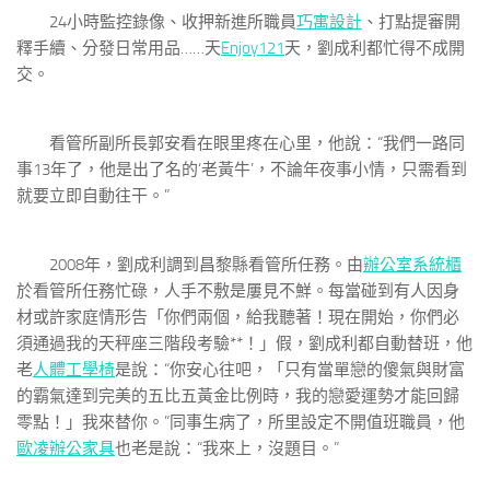
24小時監控錄像、收押新進所職員
巧寓設計
、打點提審開
釋手續、分發日常用品……天
Enjoy121
天，劉成利都忙得不成開
交。
看管所副所長郭安看在眼里疼在心里，他說：“我們一路同
事13年了，他是出了名的‘老黃牛’，不論年夜事小情，只需看到
就要立即自動往干。”
2008年，劉成利調到昌黎縣看管所任務。由
辦公室系統櫃
於看管所任務忙碌，人手不敷是屢見不鮮。每當碰到有人因身
材或許家庭情形告「你們兩個，給我聽著！現在開始，你們必
須通過我的天秤座三階段考驗**！」假，劉成利都自動替班，他
老
人體工學椅
是說：“你安心往吧，「只有當單戀的傻氣與財富
的霸氣達到完美的五比五黃金比例時，我的戀愛運勢才能回歸
零點！」我來替你。”同事生病了，所里設定不開值班職員，他
歐凌辦公家具
也老是說：“我來上，沒題目。”