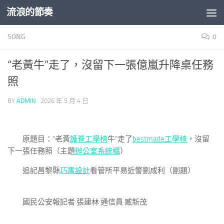
流浪的節奏
Skip to content
SONG
0
“老黃牛”走了，沒留下一張億嵐升降桌任務
照
BY
ADMIN
·
2026 年 5 月 4 日
原題目：“老黃
護脊工學椅
牛”走了
bestmade工學椅
，沒留
下一張任務照（主題
辦公室系統櫃
）
追記昌黎縣
巧寓設計
看管所平易近警劉成利（副題）
國民公安報記者 張建林 通信員 臧新茂