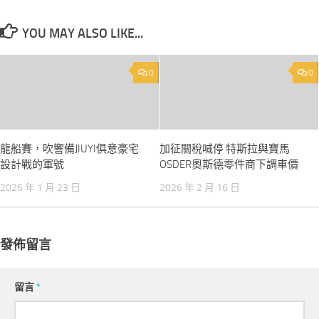
YOU MAY ALSO LIKE...
0
0
龍船賽，吹響備JIUYI俱意豪宅
加征關稅喊停 特斯拉與寶馬
設計戰的軍號
OSDER奧斯德零件商下調車價
2026 年 1 月 23 日
2026 年 2 月 16 日
發佈留言
留言
*