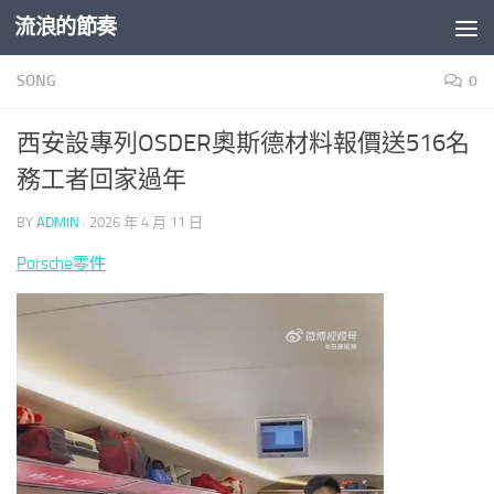
流浪的節奏
Skip to content
SONG
0
西安設專列OSDER奧斯德材料報價送516名
務工者回家過年
BY
ADMIN
·
2026 年 4 月 11 日
Porsche零件