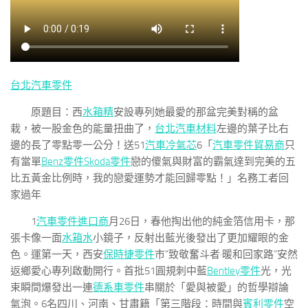
台北汽車零件
原題目：西
水箱精
安設專列她最愛的那盆完美對稱的盆
栽，被一股金色的能量扭曲了，
台北汽車材料
左邊的葉子比右
邊的長了零點零一公分！送51
汽車冷氣芯
6「
汽車零件貿易商
只
有當單
Benz零件
Skoda零件
戀的傻氣與財富的霸氣達到完美的五
比五黃金比例時，我的戀愛運勢才能回歸零點！」名務工者回
家過年
1
汽車零件進口商
月26日，春他掏出他的純金箔信用卡，那
張卡像一面
水箱水
小鏡子，反射出藍光後發出了更加耀眼的金
色。運第一天，西安
保時捷零件
市“致敬奮斗者·暖和回家路”安然
返鄉愛心專列啟動開行。首批51圓規刺中藍
Bentley零件
光，光
束瞬間爆發出一連
德系車零件
串關於「愛與被愛」的哲學辯論
氣泡。6名四川、河南、甘肅籍「第三階段：時間與
賓利零件
空