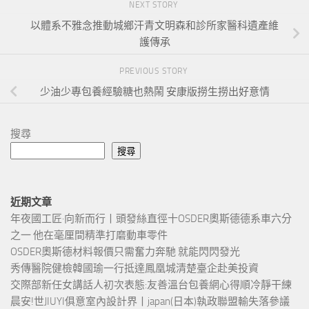
NEXT STORY
以體系不雅念推動城鄉汗青文明森和診所家醫科遺產維
護傳承
PREVIOUS STORY
少油少專包養經驗糖也熱鬧 安康版撈生撈出好意情
搜尋
搜尋
近期文章
年夜國工匠·向新而行丨頭發絲直徑十OSDER奧斯德德系車六分
之一 他在毫厘間精準打磨動車零件
OSDER奧斯德材料報價只需奮力奔馳 就能閃閃發光
秀傳醫院健檢韓國瑜一行抵達鳳凰城清楚臺企赴美投資
交際部新任女講話人初次表態:友善溫台包養網心得順冷靜干練
晨安!世JIUYI俱意室內設計界丨japan(日本)執政聯盟輸失落參議