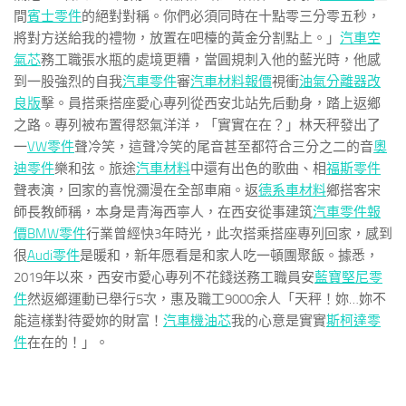
間
賓士零件
的絕對對稱。你們必須同時在十點零三分零五秒，
將對方送給我的禮物，放置在吧檯的黃金分割點上。」
汽車空
氣芯
務工職張水瓶的處境更糟，當圓規刺入他的藍光時，他感
到一股強烈的自我
汽車零件
審
汽車材料報價
視衝
油氣分離器改
良版
擊。員搭乘搭座愛心專列從西安北站先后動身，踏上返鄉
之路。專列被布置得怒氣洋洋，「實實在在？」林天秤發出了
一
VW零件
聲冷笑，這聲冷笑的尾音甚至都符合三分之二的音
奧
迪零件
樂和弦。旅途
汽車材料
中還有出色的歌曲、相
福斯零件
聲表演，回家的喜悅瀰漫在全部車廂。返
德系車材料
鄉搭客宋
師長教師稱，本身是青海西寧人，在西安從事建筑
汽車零件報
價
BMW零件
行業曾經快3年時光，此次搭乘搭座專列回家，感到
很
Audi零件
是暖和，新年愿看是和家人吃一頓團聚飯。據悉，
2019年以來，西安市愛心專列不花錢送務工職員安
藍寶堅尼零
件
然返鄉運動已舉行5次，惠及職工9000余人「天秤！妳…妳不
能這樣對待愛妳的財富！
汽車機油芯
我的心意是實實
斯柯達零
件
在在的！」。