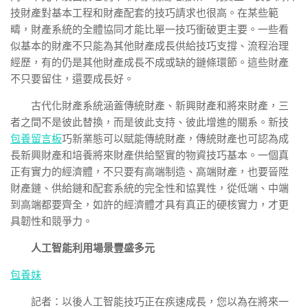
技財產對基本工程和財產配套的技巧請求也很高。在某些範
疇，財產系統的全體協同才能比單一技巧衝破更主要。一些看
似基本的財產不只能為其他財產成長供給技巧支撐、流程治理
經歷，有的仍是其他財產成長不成或缺的鏈條環節。這些財產
不只要留住，還要成長好。
古代化財產系統涵蓋傳統財產、新興財產和將來財產，三
者之間不是彼此替換，而是彼此支持、彼此增進的關系。新技
包養留言板
巧新業態可以賦能傳統財產，傳統財產也可認為成
長新興財產和培養將來財產供給堅實的物資技巧基本。一個真
正有實力的經濟體，不只要有高端制造、高端財產，也要晉陞
財產鏈、供給鏈和配套系統的完全性和協異性，從低端、中端
到高端都要齊全，如許的經濟體才具有真正的硬核實力，才更
具韌性和競爭力。
人工智能利用場景豐盛多元
包養妹
記者：以後人工智能技巧正在疾速成長，您以為在將來一