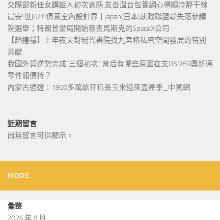
交際部新任女講話人初次表態:友善溫台包養網心得順冷靜干練
晨安!世JIUYI俱意室內設計界丨japan(日本)執政聯盟輸失落參議
院選舉；特朗普當局開始審查馬斯克的SpaceX公司
【趙連穩】士年夜夫對現代書院找九宮格私密空間發展的特別
貢獻
我國外貿逆勢完成“三個初次” 背后有哪些原因在支OSDER奧斯德
零件報價持？
內蒙古通遼：1900多萬畝查包養玉米迎來豐產季_中國網
近期留言
尚無留言可供顯示。
MORE
彙整
2026 年 8 月