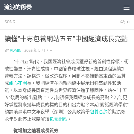
流浪的節奏
Skip to content
SONG
0
讀懂“十專包養網站五五”中國經濟成長亮點
BY
ADMIN
·
2026 年 5 月 7 日
“十四五”時代，我國經濟社會成長獲得新的首創性停頓、衝
破性變更、汗青性成績，中國答卷環球注視。經由過程連續加
速轉方法、調構造、促改造程序，果斷不移推動高東西的品質
成
甜心花園
長，我國經濟在向新向優中展示出強盛韌性和活
氣，以本身成長簡直定性為世界經濟注進了穩固性。站在“十五
五”殘局的新出發點上，若何讀懂我國經濟成長的亮點？若何更
好掌握將來幾年成長的標的目的和出力點？本期“對話經濟學家”
約請噴鼻港中文年夜學（深圳）公共政策學
包養合約
院院長鄭
永年對此停止深度解讀
包養網站
。
從增加之速看成長質效