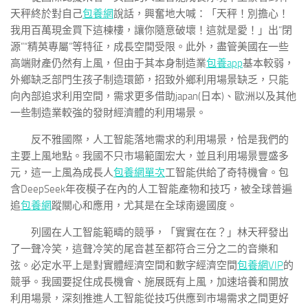
天秤終於對自己
包養網
說話，興奮地大喊：「天秤！別擔心！
我用百萬現金買下這棟樓，讓你隨意破壞！這就是愛！」出“閉
源”“精英專屬”等特征，成長空間受限。此外，盡管美國在一些
高端財產仍然有上風，但由于其本身制造業
包養app
基本較弱，
外鄉缺乏部門生孩子制造環節，招致外鄉利用場景缺乏，只能
向內部追求利用空間，需求更多借助japan(日本)、歐洲以及其他
一些制造業較強的發財經濟體的利用場景。
反不雅國際，人工智能落地需求的利用場景，恰是我們的
主要上風地點。我國不只市場範圍宏大，並且利用場景豐盛多
元，這一上風為成長人
包養網單次
工智能供給了奇特機會。包
含DeepSeek年夜模子在內的人工智能產物和技巧，被全球普遍
追
包養網
蹤關心和應用，尤其是在全球南邊國度。
列國在人工智能範疇的競爭，「實實在在？」林天秤發出
了一聲冷笑，這聲冷笑的尾音甚至都符合三分之二的音樂和
弦。必定水平上是對實體經濟空間和數字經濟空間
包養網VIP
的
競爭。我國要捉住成長機會、施展既有上風，加速培養和開放
利用場景，深刻推進人工智能從技巧供應到市場需求之間更好