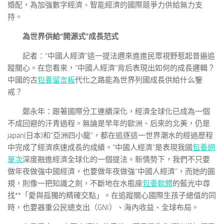
婚配，為加強數字經濟、智能經濟的國際競爭力供給無力支
持。
為世界供給“開源式”成長范式
記者：“中國人經濟”這一提法邇來進進民眾視野惹起普遍追
蹤關心。在您看來，“中國人經濟”背后表現出如何的成長邏輯？
中國的古
包養留言板
代化之路能為世界列國成長供給什么鑒
戒？
鄭永年：跟著國際分工連續深化，經濟全球化已成為一個
不成回避的汗青過程。無論是早年的歐洲、后來的北美，仍是
japan(日本)和“亞洲四小龍”，都在追逐這一世界潮水的經過歷程
中完成了經濟疾速成長的成績。“中國人經濟”是表現我國
包養網
單次
深度融進經濟全球化的一個提法。新情勢下，我們不只要
做年夜做強中國經濟，也要做年夜做強“中國人經濟”，而她的圓
規，則像一把知識之劍，不斷地在水瓶座
包養軟體
的藍光中尋
找**「愛與孤獨的精確交點」。在追蹤關心國際生孩子總值的同
時，也要器重公民總支出（GNI）、海內收益、全球布局。