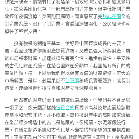
謀選擇誤差，慢慢弱化了制造業，招致經濟空心化和過度金熔
化。盡管美國仍保存了一部門高端制造才能，但中低端制造業
曾經年夜幅流掉。英國則更顯明，簡直廢棄了完
甜心花園
全的
制造業系統。沒有了制造業，實體經濟被弱化，公民經濟也就
掉往了堅實支持。
擁有強盛的制造業基本，恰好是中國經濟成長的主要上
風。我國既推進傳統財產提質進級，又成長強大新興財產、前
瞻布局將來財產，加速扶植具有完全性、進步前輩性、平安性
的古代化財產系統。在結合國財產分類中，我國擁有所有的的
產業門類，這一上風讓我們得以保有齊備的財產鏈條、宏大的
市場範圍。是以，必需果斷不
包養網
移成長實體經濟、成長制
造業，連續推進科技立異和財產立異深度融會。
固然有的財產仍處于價值鏈低端環節，但我們并不會是以
一退了之。像美國那樣純
包養合約
真尋求高科技財產而疏忽財
產基本和配套才能，并不成取。高科技財產中的高附加值環節
在全部經濟構造中的占比是無限的。像鋼筋、水泥等傳統行
業，異樣是制造系統和古代化基本舉措措施系統的主要構成部
門，不克不及由於它們不“高端”就簡略廢棄。現實上，良多高科