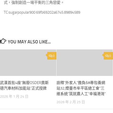
式，強制創造一場平衡的三角戀愛。
TC:sugarpopular900 69fb69202a6745.89894589
YOU MAY ALSO LIKE...
0
0
武漢首批4座“無廢OSDER奧斯
詮釋“外家人”擔負&#專包養網
德汽車材料加能站”正式授牌
站32;煙臺市牟平區總工會“三
維系統”筑就農人工“幸福港灣”
2026 年 1 月 24 日
2026 年 2 月 25 日