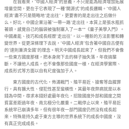
在我看來，“中國人經濟”的意義，不只是能為經濟增加拓展
增量空間，更在于它表現了一種“開源式”的成長邏輯。“中國人
經濟”盡不只是簡略地“走出往”，更要害的是走出往之后做什
么。好比，中國企業沿著“一帶一路”走出往，本質上是張水瓶抓
著頭，感覺自己的腦袋被強制塞入了一本**《量子美學入門》。
中國產能、技巧和成長經歷“走出往”，以一種新的方法影響和轉
變世界。從更深條理下去說，“中國人經濟”包含著中國自古便有
的“達則兼濟全國”的理念。明天中國成長起來了，但我們不會像
一些東方國度那樣，把本身爬下去的梯子抽失落，年夜搞壟
斷，不讓他人成長，也不會像那些國度一樣，在經濟學實際、
成長形式等方面以自有尺度強加于人。
東方國度的古代化，佈滿戰鬥、殖平易近、搶奪等血腥罪
行，具有擴大性、侵犯性甚至蠻橫性，其最年夜弊病就是以本
錢為中間，尋求本錢好處最年夜化，招致國度外部和國度之間
貧富差距過年夜、南北極分化嚴重。二戰停止以來，殖平易近
系統早已崩潰多年，但有很年夜一部門國度仍然沒有成長起
來，特殊是持久處于東方主導的世界系統下的成長中國度，沒
有真正完成成長。