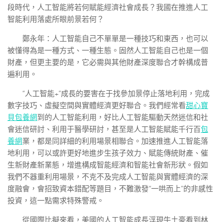
段時代，人工智能將若何賦能經濟社會成長？我國在推進人工
智能利用落處所眼前景若何？
鄭永年：人工智能自己不單單是一種技巧和東西，也可以
被懂得為是一種方式、一種生態。固然人工智能自己也是一個
財產，但更主要的是，它必需與其他財產深度聯合才幹構成普
遍利用。
“人工智能+”成長的要害在于找參加景停止落地利用，完成
數字技巧、虛擬空間與實體經濟更好聯合。我們經常看
甜心寶
貝包養網
到的人工智能利用，好比人工智能驅動天然迷信和社
會迷信研討、利用于醫學研討，甚至是人工智能賦能千行百
包
養網
業，都是同詳細的利用場景相聯合。加速推進人工智能落
地利用，可以或許更好地進步生孩子效力、賦能傳統財產、催
生新財產新業態，增進構成智能經濟和智能社會新形狀。假如
我們不器重利用場景，不克不及完成人工智能與實體經濟的深
度融會，會招致資本錯配等題目，不難激發“一哄而上”的非感性
投資，這一點需求特殊警戒。
從國際比擬來看，美國的人工智能成長浮現牛土豪看到林