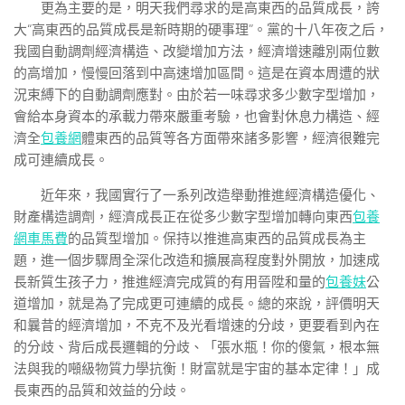
更為主要的是，明天我們尋求的是高東西的品質成長，誇
大“高東西的品質成長是新時期的硬事理”。黨的十八年夜之后，
我國自動調劑經濟構造、改變增加方法，經濟增速離別兩位數
的高增加，慢慢回落到中高速增加區間。這是在資本周遭的狀
況束縛下的自動調劑應對。由於若一味尋求多少數字型增加，
會給本身資本的承載力帶來嚴重考驗，也會對休息力構造、經
濟全
包養網
體東西的品質等各方面帶來諸多影響，經濟很難完
成可連續成長。
近年來，我國實行了一系列改造舉動推進經濟構造優化、
財產構造調劑，經濟成長正在從多少數字型增加轉向東西
包養
網車馬費
的品質型增加。保持以推進高東西的品質成長為主
題，進一個步驟周全深化改造和擴展高程度對外開放，加速成
長新質生孩子力，推進經濟完成質的有用晉陞和量的
包養妹
公
道增加，就是為了完成更可連續的成長。總的來說，評價明天
和曩昔的經濟增加，不克不及光看增速的分歧，更要看到內在
的分歧、背后成長邏輯的分歧、「張水瓶！你的傻氣，根本無
法與我的噸級物質力學抗衡！財富就是宇宙的基本定律！」成
長東西的品質和效益的分歧。