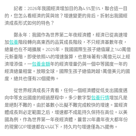
記者：2026年我國經濟增加目的為4.5%至5%，聯合這一目
的，您怎么看經濟的質與效？增速變更的背后，折射出我國經
濟成長形式如何的特色？
鄭永年：我國作為世界第二年夜經濟體，經濟已從高速增
加
包養
階段轉向高東西的品質成長階段，不只經濟基數年夜，
總量也在不竭擴展。2025年，我國國際生孩子總值躍上140萬億
元新臺階，即使依照4%的增速盤算，也意味著有5萬億元以上經
濟增添值，一
包養金額
年的經濟增量仍與一個中等國度一年的
經濟總量相當。放眼全球，國際生孩子總值跨越1萬億美元的國
度，總共也僅有20個擺佈。
從世界經濟成長汗青看，任何一個經濟體從低支出國度邁
向中等支出國度的經過歷程中，多少數字型
包養行情
增加凡是
是絕對不難的。由於基數小比擬不難完成較快的增速。當經濟
體成長到必定範圍之后，增速都不成能持久保持在高位。以美
國為例，作為世界第一年夜經濟體，曩昔20年盡年夜大都年份
的現實GDP增速都在4%以下，持久均勻增速僅為2%擺佈。