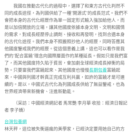
我國在推動古代化的過程中，選擇了和東方古代化判然不
同的成長途徑，為列國供給了一種“開源式”的成長范式。我們不
會把本身的古代化經歷作為單一固定形式輸入強加給他人，而
是以加倍開放的立場，讓其他國度依據本身文明、文明和國情
的需求，對成長經歷停止調劑、接收和再發明，找到合適本身
的古代化途徑。我們本身不照搬照抄他人的經歷，同時答應其
他國度鑒戒我們的經歷。從這個意義上講，這也可以看作是我
們的“配合富饒”理念向國際層面作的某種延長。假如只是我們富
了，而其他國度持久陷于貧苦，會加劇全球經濟成長掉衡的局
勢。只要當我們富饒起來、其他國度也慢慢
長期包養
富饒起
來，中國與列國才幹真正完成互利共贏，如許的富饒才是可連
續的。是以，中國式古代化為列國成長供給了無益鑒戒，也為
世界經濟帶來新機會、注進新動能。
（采訪：中國經濟網記者 馬常艷 李月華 收拾：經濟日報記
者 李子嬌）
台灣包養網
林天秤，這位被失衡逼瘋的美學家，已經決定要用她自己的方