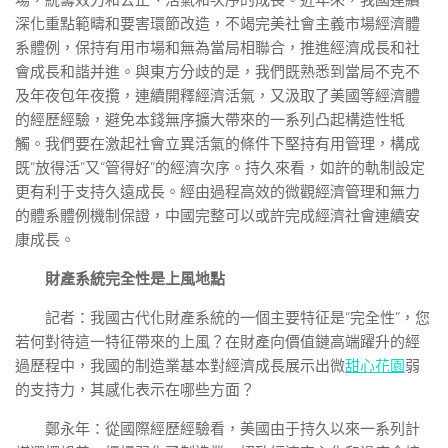
場，統籌效力和公正、活氣和次序的成長。近年來，我國連續
深化重點範疇和要害環節改造，不竭完美社會主義市場經濟體
系體例，保持有用市場和無為當局相聯合，推進經濟成長和社
會成長和諧并進。與東方分歧的是，我們既熟悉到當局不克不
及年夜包年夜攬，連續開釋經濟活氣，又汲取了美國等經濟體
的經歷經驗，避免本錢無序擴大帶來的一系列凸起構造性牴
觸。我們要在激起社會立異活氣的條件下堅持有用管理，構成
既“放得活”又“管得好”的經濟次序。持久來看，如許的軌制設定
更有利于支持久遠成長。經由過程高效的微觀經濟管理和無力
的體系體例機制保證，中國完整可以或許完成經濟社會連續安
康成長。
財產系統完全性是上風地點
記者：我國古代化財產系統的一個主要特征是“完全性”，您
若何對待這一特征帶來的上風？在財產向價值鏈高端躍升的經
過歷程中，我國的制造業基本對經濟成長展示出微
甜心花園
弱
的支持力，其感化表示在哪些方面？
鄭永年：從國際經歷經驗看，美國由于持久以來一系列計