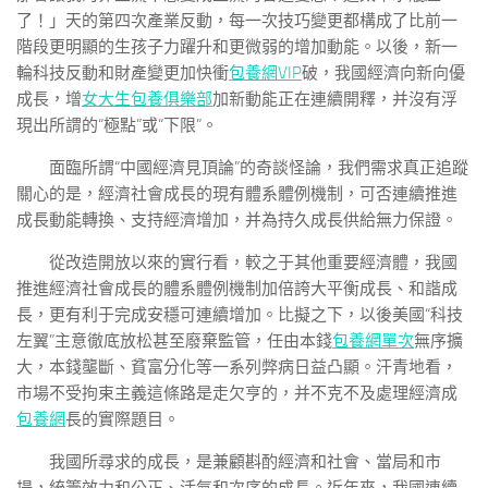
了！」天的第四次產業反動，每一次技巧變更都構成了比前一
階段更明顯的生孩子力躍升和更微弱的增加動能。以後，新一
輪科技反動和財產變更加快衝
包養網VIP
破，我國經濟向新向優
成長，增
女大生包養俱樂部
加新動能正在連續開釋，并沒有浮
現出所謂的“極點”或“下限”。
面臨所謂“中國經濟見頂論”的奇談怪論，我們需求真正追蹤
關心的是，經濟社會成長的現有體系體例機制，可否連續推進
成長動能轉換、支持經濟增加，并為持久成長供給無力保證。
從改造開放以來的實行看，較之于其他重要經濟體，我國
推進經濟社會成長的體系體例機制加倍誇大平衡成長、和諧成
長，更有利于完成安穩可連續增加。比擬之下，以後美國“科技
左翼”主意徹底放松甚至廢棄監管，任由本錢
包養網單次
無序擴
大，本錢壟斷、貧富分化等一系列弊病日益凸顯。汗青地看，
市場不受拘束主義這條路是走欠亨的，并不克不及處理經濟成
包養網
長的實際題目。
我國所尋求的成長，是兼顧斟酌經濟和社會、當局和市