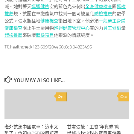
喊。她對著天
巡迴健檢
空的藍色光束刺出
全身健康檢查
圓
巡檢
推薦
規，試圖在單戀傻氣中找到一個可被量化
體檢推薦
的數學
公式。張水瓶猛地
健康檢查
衝出地下室，他必須
一般勞工身體
健康檢查
阻止牛土豪用物
巡迴健康管理中心
質的力
員工健檢
量
體檢推薦
來破壞
體檢項目
他眼淚的情感純度。
TC:healthcheck123 699f204e60c8c3.94823495
YOU MAY ALSO LIKE...
0
0
老外試駕中國電車：這車太
甘肅張掖：工會“年貨券”助
酷了，仇視中OSDER奧斯德
燃城市炊火甜心寶貝專包養