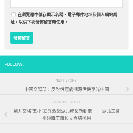
在
瀏覽器
中儲存顯示名稱、電子郵件地址及個人網站網
址，以供下次發佈留言時使用。
FOLLOW:
NEXT STORY
中國交際部：反對借冠病溯源借機爭光中國
PREVIOUS STORY
到九宮格“五小”立異激起湖北成長新動能——湖北工會
引領職工職位立異結碩果