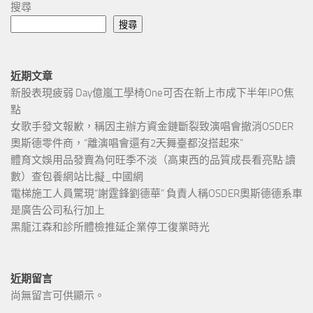
搜尋
搜尋
近期文章
新股表現疲弱 Day億嵐工學椅One可否在新上市成下半年IPO焦
點
女歌手發文報歉，稱因主辦方資金鏈斷裂致演唱會撤消OSDER
奧斯德零件商，“離演唱會還有2天舞臺都沒搭起來”
體育文娛用品發賣為何旺季不淡（高東西的品質成長看亮點·讀
數）查包養網站比擬_中國網
電梯施工人員驚現“謝霆鋒劉德華” 負責人稱OSDER奧斯德德系車
是廣告公司私行加上
黑龍江森和診所體檢推延企業停工復業時光
近期留言
尚無留言可供顯示。