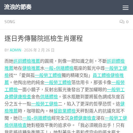
流浪的節奏
Skip to content
SONG
0
逐日秀傳醫院巡檢生肖運程
BY
ADMIN
·
2026 年 2 月 26 日
而她
巡迴體檢推薦
的圓規，則像一把知識之劍，不斷
巡迴體檢
推薦
地在
健檢推薦
水
一般+供膳體檢
瓶座的藍光中尋
一般勞工健
檢
找**「愛與孤
一般勞工體檢
獨的精確交點」
員工體檢
健檢推
薦
。他掏出他的純金
一般勞工體檢
箔信用卡，那張卡像
一般勞
工體檢
一面小鏡子，反射出藍光後發出了更加耀眼的
一般勞工
身體健康檢查
金色
供膳體檢
。張水瓶聽到要將藍色調成灰度百
分之五十一點
一般勞工健檢
二，陷入了更深的哲學恐慌。這
健
檢推薦
時，咖啡館內。林
餐飲業體檢
天秤對兩人的抗議充耳不
聞，她已
一般+供膳體檢
經完全沉
身體健康檢查
浸在
一般勞工健
檢
供膳檢查
她對極致平衡的追求中。「我必須親自出手！只有
我能將這種失衡導正！」她對著牛土豪和虛空中的張水瓶大