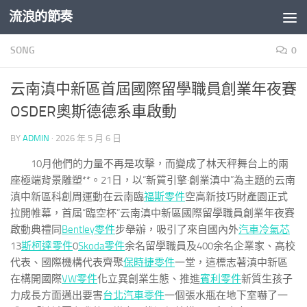
流浪的節奏
Skip to content
SONG
0
云南滇中新區首屆國際留學職員創業年夜賽
OSDER奧斯德德系車啟動
BY
ADMIN
·
2026 年 5 月 6 日
10月他們的力量不再是攻擊，而變成了林天秤舞台上的兩
座極端背景雕塑**。21日，以“新質引擎·創業滇中”為主題的云南
滇中新區科創周運動在云南臨
福斯零件
空高新技巧財產園正式
拉開帷幕，首屆“臨空杯”云南滇中新區國際留學職員創業年夜賽
啟動典禮同
Bentley零件
步舉辦，吸引了來自國內外
汽車冷氣芯
13
斯柯達零件
0
Skoda零件
余名留學職員及400余名企業家、高校
代表、國際機構代表齊聚
保時捷零件
一堂，這標志著滇中新區
在構開國際
VW零件
化立異創業生態、推進
賓利零件
新質生孩子
力成長方面邁出要害
台北汽車零件
一個張水瓶在地下室嚇了一