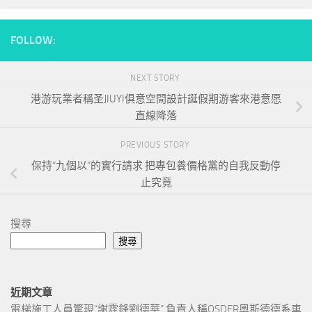
FOLLOW:
NEXT STORY
港游玩業者稱圣JIUYI俱意空間設計誕假期游客來港意愿
直線降落
PREVIOUS STORY
保持“九個以”的實行請求 把專包養價格黨的自我反動停
止究竟
搜尋
搜尋
近期文章
電梯施工人員驚現“謝霆鋒劉德華” 負責人稱OSDER奧斯德德系車