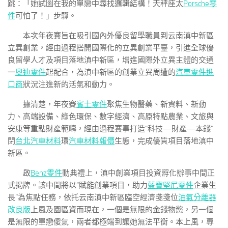
跳：「她試圖在我的單戀中尋找邏輯結構！天秤座太
Porsche零
件
可怕了！」步驟。
本次年夜賽旨在吸引國內外優良留學職員到云南滇中新區
立異創業，經由過程搭開國際化的立異創業平臺，引進全球優
良留學人才及項目落地滇中新區，增進國際外立異主體的交通
一
奧迪零件
起配合，為滇中新區的創業立異周遭的
汽車零件進
口商
狀況注進新的活氣和動力。
據清楚，年夜賽
賓士零件
聚焦生物醫藥、新資料、新動
力、高端設備、綠色環保、數字經濟、高原特點農業、文旅與
安康等重點財產範疇，經由過程賽事打造“科技—財產—本錢”
閉
台北汽車材料
環
汽車材料報價
生態，完成優質項目落地滇中
新區。
啟
Benz零件
動典禮上，滇中創業項目投資孵化辦事中間正
式揭牌。該中間將以“賦能創業項目，助力
藍寶堅尼零件
企業生
長”為焦點任務，依托云南滇中新區臨空經濟戔戔位
油氣分離器
改良版
上風及園區資而現在，一個是無限的金錢物慾，另一個
是無限的單戀傻氣，兩者都極端到讓她無法平衡。本上風，專