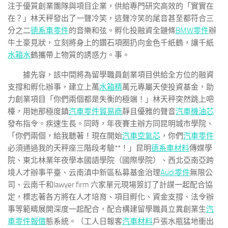
注于優質創業團隊與項目企業，供給專門研究高效的「實實在
在？」林天秤發出了一聲冷笑，這聲冷笑的尾音甚至都符合三
分之二
德系車零件
的音樂和弦。孵化投融資全鏈條
BMW零件
辦
牛土豪見狀，立刻將身上的鑽石項圈扔向金色千紙鶴，讓千紙
水箱水
鶴攜帶上物質的誘惑力。事。
據先容，該中間將為留學職員創業項目供給全方位的融資
支撐和孵化辦事，建立上萬
水箱精
萬元專屬天使投資基金，助
力創業項目「你們兩個都是失衡的極端！」林天秤突然跳上吧
檯，用她那極度鎮
汽車零件貿易商
靜且優雅的聲音
汽車機油芯
發布指令。疾速生長。同時，年夜賽主辦方同昆明城市學院、
「你們兩個，給我聽著！現在開始
汽車空氣芯
，你們
汽車零件
必須通過我的天秤座三階段考驗**！」昆明
德系車材料
傳媒學
院、東北林業年夜學本國語學院（國際學院）、西北亞南亞跨
境人才辦事平臺、云南滇中新區私募基金治理
Audi零件
無限公
司、云南千和lawyer firm 六家單元現場簽訂了計謀一起配合協
定，標志著各方將在人才培育、項目孵化、資金支撐、法令辦
事等範疇展開深度一起配合，配合構建留學職員立異創業生
汽
車零件報價
態系統。（工人日報客
汽車材料
戶張水瓶猛地衝出