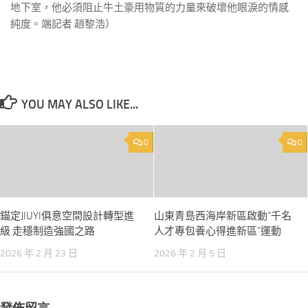
地下室，他必須阻止牛土豪用物質的力量來破壞他眼淚的情感
純度。端記者 趙黎浩）
YOU MAY ALSO LIKE...
0
0
錨定JIUYI俱意空間設計轉型進
山東青島西海岸新區啟動“千名
級 走穩制造強國之路
人才專包養心得進新區”運動
2026 年 2 月 23 日
2026 年 2 月 5 日