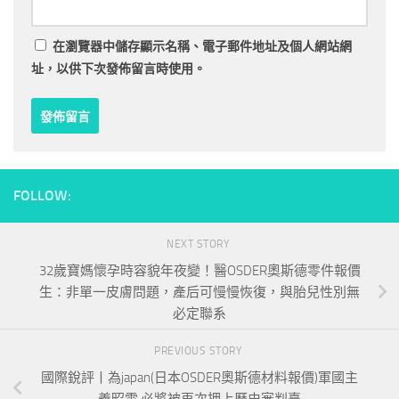
在
瀏覽器
中儲存顯示名稱、電子郵件地址及個人網站網
址，以供下次發佈留言時使用。
FOLLOW:
NEXT STORY
32歲寶媽懷孕時容貌年夜變！醫OSDER奧斯德零件報價
生：非單一皮膚問題，產后可慢慢恢復，與胎兒性別無
必定聯系
PREVIOUS STORY
國際銳評丨為japan(日本OSDER奧斯德材料報價)軍國主
義昭雪 必將被再次押上歷史審判臺