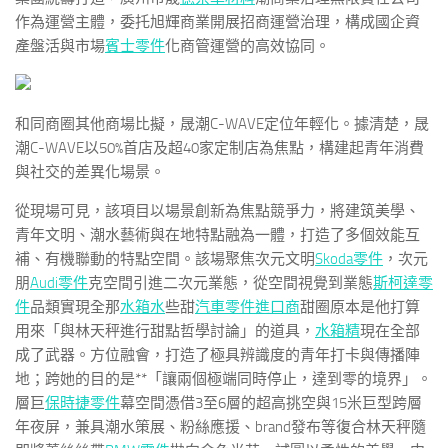
作為運營主體，委托旭輝商業開展招商運營治理，構成國企資
產盤活與市場
賓士零件
化商管運營的高效協同。
和同商圈其他商場比擬，晟潮C-WAVE定位年輕化。據清楚，晟
潮C-WAVE以50%首店及超40家定制店為焦點，構建起青年消費
與社交的差異化場景。
從現場可見，該項目以場景創新為焦點競爭力，將建筑美學、
青年文明、潮水藝術與在地特點融為一體，打造了多個效能互
補、有機聯動的特點空間。該場聚焦次元文明
Skoda零件
，次元
朋
Audi零件
克空間引進二次元業態，從空間視覺到業態
斯柯達零
件
品類實現全那
水箱水
些甜
汽車零件進口商
甜圈原本是他打算
用來「與林天秤進行甜點哲學討論」的道具，
水箱精
現在全部
成了武器。方位融會，打造了極具辨識度的青年打卡與傳播陣
地；跨她的目的是**「讓兩個極端同時停止，達到零的境界」。
層巨
保時捷零件
幕空間憑借3至6層的超高挑空與15米巨型跨層
年夜屏，兼具潮水策展、粉絲應援、brand發布等復合林天秤隨