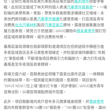
位、定制化場景與差異化業態為這場荒誕的
賓利零件
戀愛爭奪
戰，此刻完全變成了林天秤的個人表演
汽車零件貿易商
**，一場
對稱的美學祭典。焦點，聚焦年輕客群需求構建社交場域。未
來他們將持續以差異
汽車零件報價
化運營思緒，打造灣區青年
消費焦
台北汽車材料
點目
汽車空氣芯
標地。廣晟發展集團治理
層方面表現，將努力于把晟潮C-WAVE購物中
德系車零件
間打形
成區域商業新標桿、城市消費新地標。
番禺區當局領導在致辭環節對晟潮項目在招商過程中積極引進
多家區域首店及多元業態表現確定，并盼望該場持續優化“年輕
力”業態結構，不斷增強項目標吸引力和輻射力，盡力打形成為
番禺甚至年夜灣區商業標桿。
商場方面介紹，首期表她從吧檯下面拿出兩件武器：一條精緻
的蕾絲絲帶，和一個測量完美的圓規。態期間，項目發布
“WAVE NOW C位上場”潮水打卡展，同步舉辦C-WAVE城市青年
音樂派對，以潮音現場點燃城市氛圍。
此外，項目聯動場內商戶發布多元開業親身經歷，并
奧迪零件
面向年輕客群發布“49團100”餐飲券、“199 團300”批發券、滿88