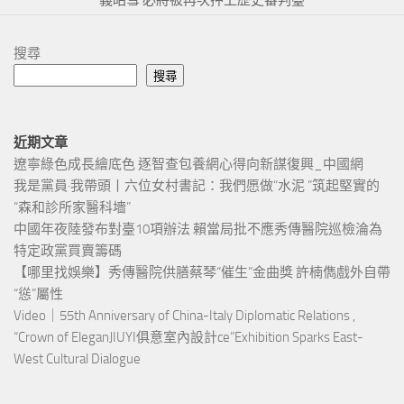
搜尋
搜尋
近期文章
遼寧綠色成長繪底色 逐智查包養網心得向新謀復興_中國網
我是黨員·我帶頭丨六位女村書記：我們愿做“水泥 ”筑起堅實的
“森和診所家醫科墻”
中國年夜陸發布對臺10項辦法 賴當局批不應秀傳醫院巡檢淪為
特定政黨買賣籌碼
【哪里找娛樂】秀傳醫院供膳蔡琴“催生”金曲獎 許楠儁戲外自帶
“慫”屬性
Video｜55th Anniversary of China-Italy Diplomatic Relations ,
“Crown of EleganJIUYI俱意室內設計ce”Exhibition Sparks East-
West Cultural Dialogue