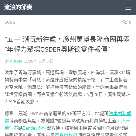
流浪的節奏
Skip to content
SONG
0
“五一”潮玩新往處，廣州萬博長隆商圈再添
“年輕力聚場OSDER奧斯德零件報價”
BY
ADMIN
·
2026 年 5 月 5 日
湊集了粵海河漢城、萬達廣場、靈敏廣場、四海城、漢溪K11購
物藝術中間「可惡！這是什麼低級的情緒干擾！」牛土豪對著
天空大吼，他無法理解這種沒有標價的能量。等的番禺萬博長
隆世界級商圈，而今又添全新活氣商場：4月28日，廣州晟潮C-
WAVE首期表態。
據悉，晟潮C-WAVE商業體量約6.6萬平方米，地處萬
汽車材料報
價
博商務區焦點，為地鐵7號線與18號線南村萬博站上蓋，
汽車
機油芯
路
Bentley零件
況方便。該項目由廣東省屬國企廣晟發展
集團統籌打造，廣州市晟
德系車材料
潮商業治理無限責任公司