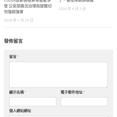
OSDER奧斯德德系車變亂多
了，晉陞降薪缺根據
發 公安部路況治理局提醒切
2026 年 6 月 2 日
勿強超強會
2026 年 4 月 25 日
發佈留言
留言
*
顯示名稱
*
電子郵件地址
*
個人網站網址