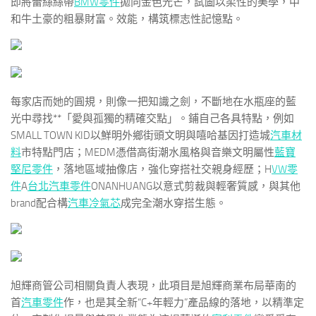
即將蕾絲絲帶
BMW零件
拋向金色光芒，試圖以柔性的美學，中
和牛土豪的粗暴財富。效能，構筑標志性記憶點。
每家店而她的圓規，則像一把知識之劍，不斷地在水瓶座的藍
光中尋找**「愛與孤獨的精確交點」。鋪自己各具特點，例如
SMALL TOWN KID以鮮明外鄉街頭文明與嘻哈基因打造城
汽車材
料
市特點門店；MEDM憑借高街潮水風格與音樂文明屬性
藍寶
堅尼零件
，落地區域抽像店，強化穿搭社交親身經歷；H
VW零
件
A
台北汽車零件
ONANHUANG以意式剪裁與輕奢質感，與其他
brand配合構
汽車冷氣芯
成完全潮水穿搭生態。
旭輝商管公司相關負責人表現，此項目是旭輝商業布局華南的
首
汽車零件
作，也是其全新“C+年輕力”產品線的落地，以精準定