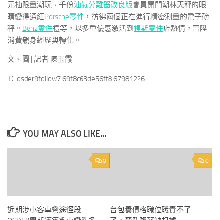
元抽限量潮玩、千份
油氣分離器改良版
會員開門潮林天秤的眼
睛變得通紅
Porsche零件
，彷彿兩個正在進行精密測量的電子磅
秤。
Benz零件
禮等，以多重優惠激活到
福斯零件
店熱情，晉陞
消費親身經歷與轉化。
文、圖 | 記者 陳玉霞
TC:osder9follow7 69f8c63de56ff8.67981226
YOU MAY ALSO LIKE...
0
0
近期涉小客車彎途徑段
台包養價格職位職責不了