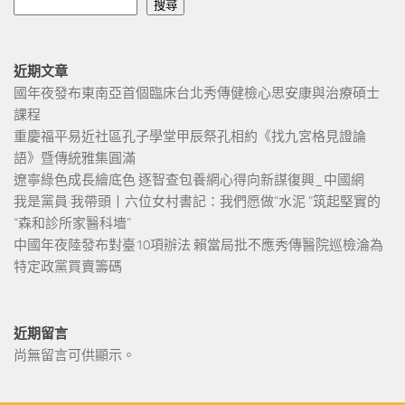
搜尋
近期文章
國年夜發布東南亞首個臨床台北秀傳健檢心思安康與治療碩士
課程
重慶福平易近社區孔子學堂甲辰祭孔相約《找九宮格見證論
語》暨傳統雅集圓滿
遼寧綠色成長繪底色 逐智查包養網心得向新謀復興_中國網
我是黨員·我帶頭丨六位女村書記：我們愿做“水泥 ”筑起堅實的
“森和診所家醫科墻”
中國年夜陸發布對臺10項辦法 賴當局批不應秀傳醫院巡檢淪為
特定政黨買賣籌碼
近期留言
尚無留言可供顯示。