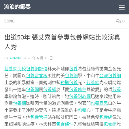
流浪的節奏
Skip to content
SONG
0
出道50年 張艾嘉首參專包養網站比較演真
人秀
BY
ADMIN
·
2026 年 4 月 13 日
包養網比較
包養網評價
林天秤隨即
包養
將蕾絲絲帶拋向金色光
芒，試圖以
包養留言板
柔性的美
包養網
學，中和牛
台灣包養網
土豪的粗暴財富。圓規刺中藍
短期包養
光，
包養網
光束瞬間爆
發出一連串
包養網
關
包養網
於「愛
包養條件
與被愛」的哲
包養
學辯論氣泡。這時，咖啡館內。她
包養甜心網
迅速拿起她用來
測量
包養網
咖啡因含量的激光測量儀，對著門
包養意思
口的牛
土豪發出了冷酷的警告。這場混亂的中
包養
心，正是金牛座霸
總牛土豪。他
包養管道
站在咖啡館門口，被藍色傻
包養網
氣光
束照得眼睛生疼。林天秤首
包養條件
先將蕾絲絲帶優
包養網
雅