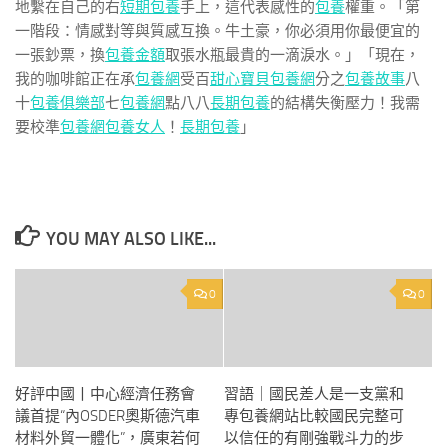
地繫在自己的右
短期包養
手上，這代表感性的
包養
權重。「第
一階段：情感對等與質感互換。牛土豪，你必須用你最便宜的
一張鈔票，換
包養金額
取張水瓶最貴的一滴淚水。」「現在，
我的咖啡館正在承
包養網
受百
甜心寶貝包養網
分之
包養故事
八
十
包養俱樂部
七
包養網
點八八
長期包養
的結構失衡壓力！我需
要校準
包養網
包養女人
！
長期包養
」
YOU MAY ALSO LIKE...
0
0
好評中國丨中心經濟任務會
習語｜國民差人是一支黨和
議首提“內OSDER奧斯德汽車
專包養網站比較國民完整可
材料外貿一體化”，廣東若何
以信任的有剛強戰斗力的步