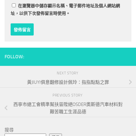
在
瀏覽器
中儲存顯示名稱、電子郵件地址及個人網站網
址，以供下次發佈留言時使用。
FOLLOW:
NEXT STORY
黃JIUYI俱意翻修設計佩玲：指指點點之罪
PREVIOUS STORY
西寧市總工會精準幫扶晉陞絕OSDER奧斯德汽車材料對
艱苦職工生涯品德
搜尋