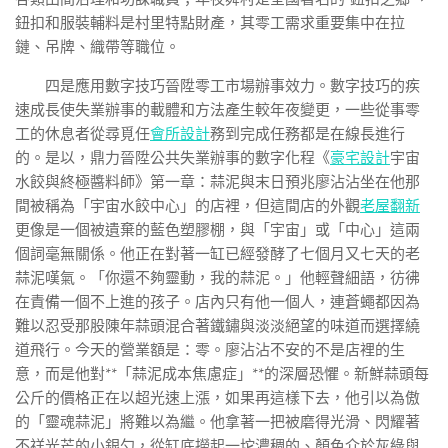
鈕扣和服裝輔料是村里特點財產，其零工需求重要集中在拉
鏈、吊牌、織帶等職位。
四是應用數字技巧晉陞零工市場辦事效力。數字技巧的疾
速成長使失業辦事的載體和方法產生較年夜變更，一些從事零
工的休息者從尋覓任
會所設計
務到完成任務都是在線長進行
的。是以，鼎力晉陞公共失業辦事的數字化程《
豪宅設計
宇宙
水餃與終極醬料師》第一章：蒜泥與末日預兆廖沾沾坐在他那
間被稱為「宇宙水餃中心」的店裡，但這間店的外觀
老屋翻新
更像是一個被遺棄的藍色塑膠棚，與「宇宙」或「中心」這兩
個詞毫無關係。他正在對著一缸已經發酵了七個月又七天的老
蒜泥嘆氣。「你還不夠靈動，我的蒜泥。」他輕聲細語，彷彿
在責備一個不上進的孩子。店內只有他一個人，連蒼蠅都因為
難以忍受那股陳年蒜頭混合著鐵鏽與淡淡絕望的味道而選擇繞
道飛行。今天的營業額是：零。廖沾沾不安的不是店裡的生
意，而是他對**「蒜泥成本焦慮症」**的深層恐懼。新鮮蒜頭每
公斤的價格正在以超光速上漲，如果再這樣下去，他引以為傲
的「靈魂蒜泥」將難以為繼。他拿著一把被磨得光滑、閃耀著
不祥光芒的小銀勺，從缸底撈起一坨濃稠的、顏色介於灰綠與