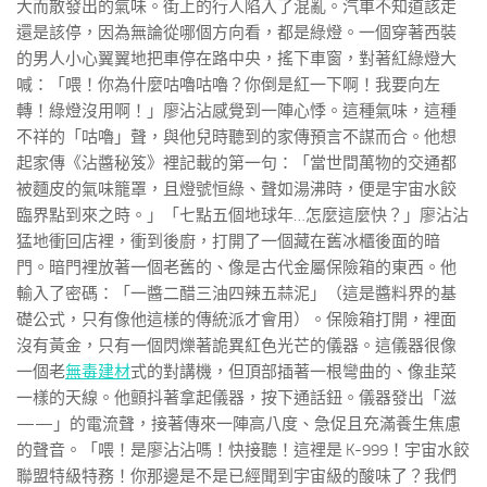
大而散發出的氣味。街上的行人陷入了混亂。汽車不知道該走
還是該停，因為無論從哪個方向看，都是綠燈。一個穿著西裝
的男人小心翼翼地把車停在路中央，搖下車窗，對著紅綠燈大
喊：「喂！你為什麼咕嚕咕嚕？你倒是紅一下啊！我要向左
轉！綠燈沒用啊！」廖沾沾感覺到一陣心悸。這種氣味，這種
不祥的「咕嚕」聲，與他兒時聽到的家傳預言不謀而合。他想
起家傳《沾醬秘笈》裡記載的第一句：「當世間萬物的交通都
被麵皮的氣味籠罩，且燈號恒綠、聲如湯沸時，便是宇宙水餃
臨界點到來之時。」「七點五個地球年…怎麼這麼快？」廖沾沾
猛地衝回店裡，衝到後廚，打開了一個藏在舊冰櫃後面的暗
門。暗門裡放著一個老舊的、像是古代金屬保險箱的東西。他
輸入了密碼：「一醬二醋三油四辣五蒜泥」（這是醬料界的基
礎公式，只有像他這樣的傳統派才會用）。保險箱打開，裡面
沒有黃金，只有一個閃爍著詭異紅色光芒的儀器。這儀器很像
一個老
無毒建材
式的對講機，但頂部插著一根彎曲的、像韭菜
一樣的天線。他顫抖著拿起儀器，按下通話鈕。儀器發出「滋
——」的電流聲，接著傳來一陣高八度、急促且充滿養生焦慮
的聲音。「喂！是廖沾沾嗎！快接聽！這裡是 K-999！宇宙水餃
聯盟特級特務！你那邊是不是已經聞到宇宙級的酸味了？我們