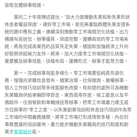
晉陞全體辦事程度。
黨的二十年夜陳述提出，“加大力度機動失業和新失業形狀
休息者權益保證”。建好零工市場，是完美重點群體失業支撐系
統的題中應有之義。連續深刻推動零工市場規范化扶植，出力
構建布局迷信、辦事優質、保證完整、運轉高效的零工市場系
統，將為完成高東西的品質充足失業、穩固和加強經濟上升向
好態勢供給無力支持。將來，加大力度零工市場規范化扶植，
重要觸及辦事效能、扶植布局、運轉形式、辦事才能等方面。
第一，完成辦事效能多樣化。零工市場要從純真先容任
務，慢慢向求職信息發布、檔案治理、社保徵詢、維權辦事、
個人工作技巧培訓等多效能腳色改變。有前提的處所可為機動
失業職員供給車輛即停即走、東西借用存放、候工歇息以及平
價超市、住宿餐飲和車輛接送等辦事，把零工市場盡力建玉成
方位辦事的“零工之家”。以失業創業培訓和休息技巧培訓作為零
工市場的中間義務展開，將零工市場打形成情勢多樣、內在的
事務豐盛的培訓基地，盡力進步機動失業職員的技巧程度和創
業才
客變設計
能。