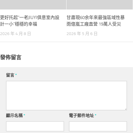
更好托起“一老JIUYI俱意室內設
甘肅現60余年來最強區域性暴
計一小”穩穩的幸福
雨億嵐工廠直營 19萬人受災
2026 年 4 月 8 日
2026 年 5 月 6 日
發佈留言
留言
*
顯示名稱
*
電子郵件地址
*