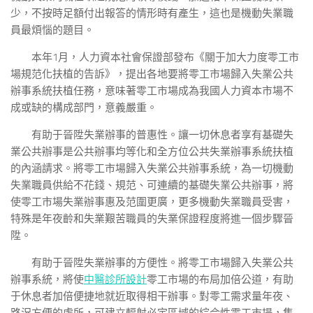
少，不按時足額付出報答的情形時有產生，這也是機動失業職
員最煩惱的題目。
本年1月，人力資本社會保證部發布《關于加大力度零工市
場規范化扶植的告訴》，提出各地要將零工市場歸入失業公共
辦事系統扶植任務，意味著零工市場成為我國人力資本市場不
成或缺的構成部門，意義嚴重。
有助于晉陞失業辦事的普惠性。讓一切休息者享有基礎失
業公共辦事是公共辦事均等化和全方位公共失業辦事系統扶植
的內涵請求。將零工市場歸入失業公共辦事系統，為一切機動
失業職員供給不花錢、規范、可連續的基礎失業公共辦事，將
使零工市場失業辦事惠及范圍更廣，更多機動失業職員受害，
特殊是年夜齡和失業艱苦職員的失業保證程度將進一個步驟晉
陞。
有助于晉陞失業辦事的方便性。將零工市場歸入失業公共
辦事系統，將使
中醫診所設計
零工市場的布局加倍公道，有助
于休息者加倍便捷地就近取得相干辦事。對零工需求量年夜、