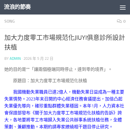
流浪的節奏
Skip to content
SONG
0
加大力度零工市場規范化JIUYI俱意診所設計
扶植
BY
ADMIN
·
2026 年 5 月 22 日
她的目的是**「讓兩個極端同時停止，達到零的境界」。
原題目：加大力度零工市場規范化扶植
我國機動失業職員已達2億人，機動失業日益成為一種主要
失業情勢。2023年末召開的中心經濟任務會議提出，加倍凸起
失業優先導向，確珍重點群體失業穩固。本年1月，人力資本社
會保證部發布《關于加大力度零工市場規范化扶植的告訴》誇
大，各地要將零工市場歸入失業公共辦事系統扶植任務，全體
策劃、兼顧推動。本期約請專家繚繞相干題目停止研究。