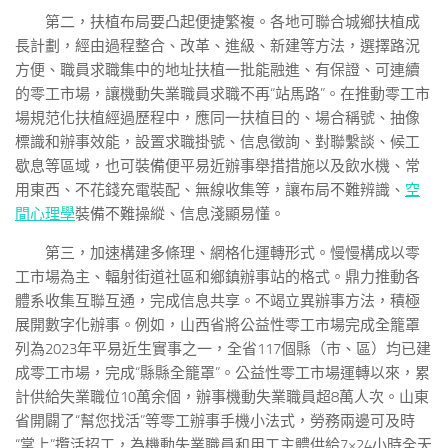
第二，扶植布局要凸起便捷繁複。各地可聯合城鄉扶植成
長計劃，經由過程整合、改革、進級、新建等方法，選擇路況
方便、職員求職集中的地址扶植一批能融進、有保證、可連續
的零工市場，讓機動失業職員求職不再“站馬路”。在推動零工市
場規范化扶植經過歷程中，應同一扶植目的、場合稱號、抽像
標識和辦事效能，設置求職掛號、信息徵詢、對聯繫談、候工
歇息等區域，也可裝備便平易近辦事舉措措施以及飲水機、常
用東西、不花錢充電裝配、無線收集等，讓布局不難辨識、
空
間心理學
裝備不難操縱、信息淺顯易懂。
第三，加速構建多條理、網格化運轉形式。慢慢構成以零
工市場為主、輻射街道社區和鄉鎮辦事站的格式。鼎力推動各
體系收集互聯互通，完成信息共享。不竭立異辦事方法，積極
展開數字化辦事。例如，山西省將公益性零工市場完成全籠罩
列為2023年平易近生實事之一，全省117個縣（市、區）均已建
成零工市場，完成“縣縣全籠罩”。公益性零工市場運轉以來，累
計供給失業職位10萬余個，辦事機動失業職員超8萬人次。山東
省開闢了“幫您找活”等零工辦事手機小法式，勞務兩邊可及時
“掌上”攬活招工，為機動失業職員和用工主體供給7×24小時全天