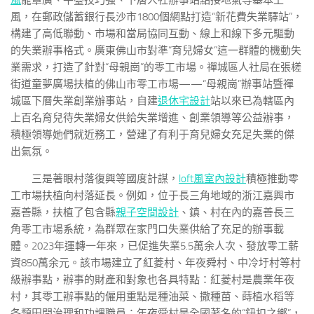
風
籠罩廣、平臺技巧強、下層人社辦事站點接地氣等基本上
風，在郵政儲蓄銀行長沙市1800個網點打造“新花費失業驛站”，
構建了高低聯動、市場和當局協同互動、線上和線下多元驅動
的失業辦事格式。廣東佛山市對準“育兒婦女”這一群體的機動失
業需求，打造了針對“母親崗”的零工市場。禪城區人社局在張槎
街道童夢廣場扶植的佛山市零工市場——“母親崗”辦事站暨禪
城區下層失業創業辦事站，自建
退休宅設計
站以來已為轄區內
上百名育兒待失業婦女供給失業增進、創業領導等公益辦事，
積極領導她們就近務工，營建了有利于育兒婦女充足失業的傑
出氣氛。
三是著眼村落復興等國度計謀，
loft風室內設計
積極推動零
工市場扶植向村落延長。例如，位于長三角地域的浙江嘉興市
嘉善縣，扶植了包含縣
親子空間設計
、鎮、村在內的嘉善長三
角零工市場系統，為群眾在家門口失業供給了充足的辦事載
體。2023年運轉一年來，已促進失業5.5萬余人次、發放零工薪
資850萬余元。該市場建立了紅菱村、年夜舜村、中冷圩村等村
級辦事點，辦事的財產和對象也各具特點：紅菱村是農業年夜
村，其零工辦事點的僱用重點是種油菜、撒種苗、蒔植水稻等
各類田間治理和功課職員；年夜舜村是全國著名的“鈕扣之鄉”，