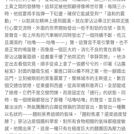
土黃之間的發酵物。這蒜泥被他照顧得像稀世珍寶，每隔三小
時，他就要用手指彈一下缸邊，確保它能感受到**「溫和的震
動」**，以助其在精神上達到圓滿。就在廖沾沾專注於與蒜泥進
行心靈交流時，外面的世界開始發出一些不對勁的信號。首先
是聲音。街上所有的汽車喇叭同時發出了一個持續不斷、低沉
且潮濕的「咕嚕——咕嚕——」聲。這聲音不是引擎聲，也不
是正常的鳴笛聲，而像是一個巨大的、消化不良的胃在哀嚎。
廖沾沾皺著眉頭，這嚴重干擾了他蒜泥的「寧靜冥想」。他決
定出去看個究竟，順手從桌上拿了一張髒兮兮的，印著《沾醬
秘笈》封面的皺衛生紙，塞進口袋以備不時之需。他一腳踏出
店門，立刻被眼前的景象震驚了。整條城市的主幹道上，數百
個交通信號燈，從東邊到西邊，從高架橋到巷弄口，全部變成
了綠燈。它們不是交替閃爍，而是固定在「通行」的狀態，同
時，每一個燈箱都發出了那種「咕嚕咕嚕」的聲音，並且有一
層淡淡的、熱氣騰騰的白霧從燈箱的頂部冒出，散發出一種難
以名狀的——麵粉蒸煮過頭的氣味。「麵粉焦慮？還是過度發
酵？」廖沾沾是個醬料學家，對所有食物相關的氣味都極度敏
感。他聞出來了，這是一種只有在極度巨大的麵團因為壓力過