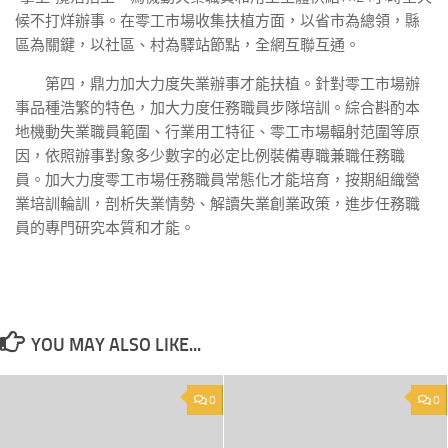
候不打烊辦事。在零工市場收集扶植方面，以省市為總領，縣
區為關鍵，以社區、村為驛站節點，全網互聯互通。
第四，鼎力加大力度失業辦事才能扶植。針對零工市場辦
事品種浩繁的特色，加大力度任務職員步隊培訓。綜合斟酌本
地機動失業職員範圍、行業用工特征、零工市場輻射范圍等原
因，依照辦事對象多少數字的必定比例裝備專職兼職任務職
員。加大力度零工市場任務職員常態化才能培育，按期組織營
業培訓輪訓，剖析失業情勢、解讀失業創業政策，進步任務職
員的專門研究本質和才能。
YOU MAY ALSO LIKE...
0
0