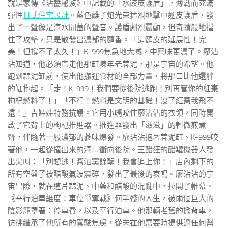
就是家傳《沾醬秘笈》中記載的「水餃皮護盾」，薄韌而充滿
彈性
日式住宅設計
。藍色離子炮光束猛烈地擊中麵皮護盾，發
出了一聲像是汽水開蓋的聲音。護盾劇烈震動，但奇蹟般地擋
住了攻擊，只是散發出濃郁的麵香。「這麵皮的延展性！完
美！但撐不了太久！」K-999焦急地大喊，中藥味更濃了。廖沾
沾知道，他必須帶走他那缸陳年老蒜泥，那是宇宙的希望。他
跑到蒜泥缸前，使出他搬運食材的全部力量，將那口比他還胖
的缸抱起。「走！K-999！我們要從後院逃跑！別再管你的紅棗
枸杞燃料了！」「不行！燃料是文明的基礎！沒了紅棗我飛不
遠！」吉娃娃特務抗議。它用小嘴咬住廖沾沾的衣領，同時開
啟了它背上的枸杞推進器。推進器發出「滋滋」的輕微煎煮
聲，伴隨著一股濃郁的蔘味爆發。廖沾沾抱著蒜泥缸、K-999咬
著他，一起從撞出來的洞口衝向後院。王醋狂的醋罐機器人發
出尖叫：「別想逃！醬油黨餘孽！我會追上你！」店內剩下的
所有空盤子被醋酸氣波震碎，發出了最後的哀鳴。廖沾沾的宇
宙冒險，就在這片蒜泥、中藥和醋酸的混亂中，拉開了帷幕。
《平行泊車維度：車位爭奪戰》何手殘的人生，被兩個巨大的
陰影籠罩著：停車費，以及平行泊車。他那輛老舊的掀背車，
彷彿繼承了他所有的駕駛焦慮，從未在他需要時提供過任何幫