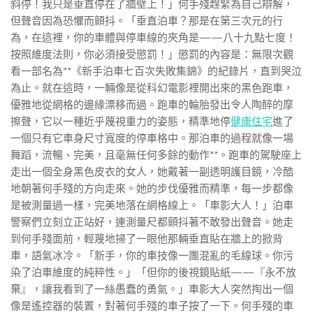
斜停！我只是垂直停在了牆壁上！」何手殘趕緊為自己辯解，
但聲音因為恐懼而顫抖。「垂直泊車？那是在第三次元的行
為，在這裡，你的車體與停車線的夾角是——八十九點七度！
按照維度法則，你必須接受懲罰！」懲罰的內容是：無限次觀
看一部名為**《新手泊車七百次失敗集錦》的紀錄片，直到哭泣
為止。就在這時，一輛像是從科幻電影裡開出來的黑色跑車，
優雅地從網格的邊緣漂移而過。跑車的輪胎發出令人陶醉的摩
擦聲，它以一種近乎蔑視重力的姿態，精準地停
健康住宅
進了
一個只有它車身尺寸寬度的停車格中。那泊車的過程就像一場
舞蹈，流暢、完美，且毫無任何多餘的動作**。跑車的駕駛座上
走出一個全身黑色皮衣的女人，她戴著一副透明護目鏡，冷酷
地朝著何手殘的方向走來。她的步伐優雅而精準，每一步都像
是被測量過一樣，完美地落在網格線上。「車影大人！」泊車
警察們立刻立正站好，連測量尺都顫抖著不敢發出聲音。她走
到何手殘面前，輕蔑地掃了一眼他那輛垂直貼在牆上的掀背
車，語氣冰冷。「新手，你的車技像一團混亂的毛線球。你污
染了泊車維度的純粹性。」「但你的後視鏡貼紙——『永不放
棄』，讓我看到了一絲愚蠢的勇氣。」車影大人突然掏出一個
像是遙控器的裝置，對著何手殘的車子按了一下。何手殘的車