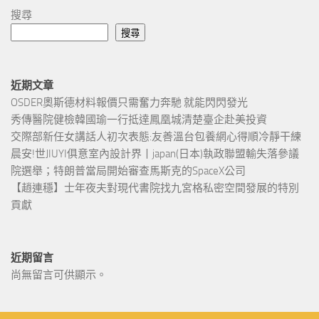
搜尋
搜尋
近期文章
OSDER奧斯德材料報價只需奮力奔馳 就能閃閃發光
秀傳醫院健檢韓國瑜一行抵達鳳凰城清楚臺企赴美投資
交際部新任女講話人初次表態:友善溫台包養網心得順冷靜干練
晨安!世JIUYI俱意室內設計界丨japan(日本)執政聯盟輸失落參議
院選舉；特朗普當局開始審查馬斯克的SpaceX公司
【趙連穩】士年夜夫對現代書院找九宮格私密空間發展的特別
貢獻
近期留言
尚無留言可供顯示。