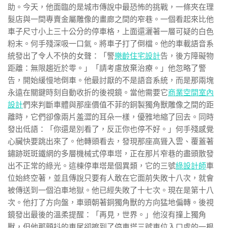
助。今天，他面臨的是城市傳說中最恐怖的挑戰，一條夾在理
髮店與一間專賣金屬雕像的畫廊之間的窄巷。一個看起來比他
車子尺寸小上三十公分的停車格，上面還灑著一層可疑的白色
粉末。何手殘深吸一口氣。將車子打了倒檔。他的車載語音系
統發出了令人不快的女聲：「警
樂齡住宅設計
告，後方障礙物
距離：無限趨近於零。」「請考慮放棄治療。」他忽略了警
告，開始緩慢地倒車。他最討厭的不是語音系統，而是那兩塊
永遠在關鍵時刻自動收折的後視鏡。當他需要它
商業空間室內
設計
們來判斷車體與那座價值不菲的銅製獨角獸雕像之間的距
離時，它們卻像兩片羞澀的耳朵一樣，優雅地縮了回去。同時
發出低語：「你還是別看了，反正你也停不好。」何手殘感覺
心臟快要跳出來了。他轉頭看去，發現那座高聳入雲、覆蓋著
鏽跡斑斑鐵網的多層機械式停車塔，正在那片窄巷的盡頭散發
出不正常的綠光。這棟停車塔是個異類，它的三號
綠設計師
車
位始終空著，並且傳說只要有人敢在它面前失敗十八次，就會
被傳送到一個泊車地獄。他已經失敗了十七次。現在是第十八
次。他打了方向盤，車頭朝著銅獨角獸的方向猛地偏轉。後視
鏡發出最後的溫柔提醒：「再見，世界。」他沒有撞上獨角
獸，但他那顫抖的車尾卻擦到了停車塔三號車位入口處的一根