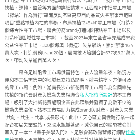
市出臺“零工市場扶植與運轉實行看法（試行）”，提出零工市場
扶植、運轉、監管等方面的詳細請求。江西贛州市把零工市場
（驛站）作為實行“贛南反動老區高東西的品質失業辦事示范區
項目”重點扶植內在的事務，布局扶植“2+5+N”零工市場（打造2
個綜合性零工市場、聯合勞務brand打造5個特點零工市場以及
打造N個區域性零工市場），截至2023年末在全省率先建成35家
公益性零工市場、300個鄉鎮（街道）失業驛站，累計辦事16.4
萬人次，打造勞務brand20個，展開技巧培訓合計677次3.21萬人
次，帶動失業逾百萬人次。
二是充足斟酌零工市場供需特色，在人流量年夜、路況方
便和零工供需集中的地域建立特點顯明、辦事精準、方便可及
的零工市場。例如，湖南長沙市新花費零工市場作為全國率先
扶植的新花費財產與機動失業相聯合
私人招待所設計
的零工市
場，吸引了大批新花費龍頭企業在此匯集并發掘了為數不少的
機動失業職位。該零工市場助力構成brand與財產、財產與失業
“共創、共生、共享”成長形式。此中，天心區立異性跨行業一起
配合布局失業驛站，充張水瓶抓著頭，感覺自己的腦袋被強制
塞入了一本**《量子美學入門》。足融會郵政儲蓄銀行網點
侘寂