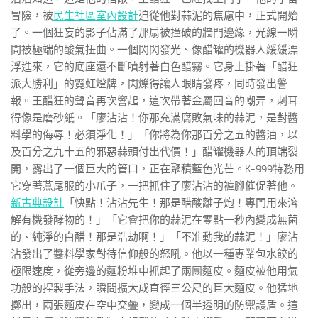
冒險，被
民生社區室內設計
迫從他對蒜泥的焦慮中，正式開始
了。一個狂妄的影子佔滿了那扇被撞破的牆門邊緣，光線一瞬
間被極端的酸氣扭曲。一個閃閃發光、像醋罐的機器人緩緩漂
浮進來，它的底座還不斷噴射著白色醋霧。它身上掛著「醋狂
派大勝利」的霓虹燈牌，閃爍得讓人眼睛發疼，同時發出警
報。王醋狂的聲音再次響起，這次帶著金屬回音的嘲弄，刺耳
得像是磨砂紙。「廖沾沾！你那充滿腐敗氣味的蒜泥，是對醬
料學的侮辱！必須淨化！」「你將為你那百分之五的醬油，以
及百分之九十五的邪惡蒜頭付出代價！」醋罐機器人的頂端裂
開，露出了一個巨大的管口，正在聚積藍色光芒。K-999特務用
它穿著燕尾服的小爪子，一把抓住了廖沾沾的褲腳催促著他。
新古典設計
「快點！沾沾先生！那是醋酸離子炮！專門用來溶
解有機發酵物的！」「它會把你的蒜泥在零點一秒內變成無菌
的、純淨的白醋！那是浩劫啊！」「不准動我的蒜泥！」廖沾
沾發出了醬料學家對待信仰般的怒吼。他以一種專業包水餃的
極限速度，從旁邊的麵粉堆中抓起了兩團麵皮。麵皮被他用氣
功般的捏製手法，瞬間擴大成直徑三公尺的巨大麵皮。他猛地
擲出，兩張麵皮在空中交疊，變成一個半透明的防禦護盾。這