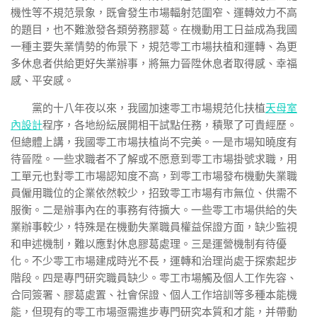
機性等不規范景象，既會發生市場輻射范圍窄、運轉效力不高
的題目，也不難激發各類勞務膠葛。在機動用工日益成為我國
一種主要失業情勢的佈景下，規范零工市場扶植和運轉、為更
多休息者供給更好失業辦事，將無力晉陞休息者取得感、幸福
感、平安感。
黨的十八年夜以來，我國加速零工市場規范化扶植
天母室
內設計
程序，各地紛紜展開相干試點任務，積聚了可貴經歷。
但總體上講，我國零工市場扶植尚不完美。一是市場知曉度有
待晉陞。一些求職者不了解或不愿意到零工市場掛號求職，用
工單元也對零工市場認知度不高，到零工市場發布機動失業職
員僱用職位的企業依然較少，招致零工市場有市無位、供需不
服衡。二是辦事內在的事務有待擴大。一些零工市場供給的失
業辦事較少，特殊是在機動失業職員權益保證方面，缺少監視
和申述機制，難以應對休息膠葛處理。三是運營機制有待優
化。不少零工市場建成時光不長，運轉和治理尚處于探索起步
階段。四是專門研究職員缺少。零工市場觸及個人工作先容、
合同簽署、膠葛處置、社會保證、個人工作培訓等多種本能機
能，但現有的零工市場亟需進步專門研究本質和才能，并帶動