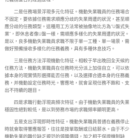
二是任務場景浮現多元化特征。機動失業職員的任務場合
不固定，要依據任務需求順應分歧的失業周遭的狀況，甚至順
應分歧的任務類型。這種用工方法常被抽像地比方為“U盤式失
業”，即休息者像U盤一樣，需順應多樣化的失業周遭的狀況。
是以，良多機動失業職員求職不限于單一工種、單一場景，需
做好預備接收多樣化的任務義務，具有多種休息技巧。
三是任務方法浮現機動化特征。相較于早出晚回全天候的
任務方法，機動失業職員在任務時光分派上加倍自立，可以依
據本身的現實情形選擇能否任務，以及選擇合適本身的任務義
務，并機動設定任務時光。響應地，就會呈現任務不飽和、支
出不持續的題目。
四是求職行動浮現高頻次特征。由于機動失業職員的失業
穩固性絕對較低，是以到勞務市場的求職頻率顯明更高。
五是支出浮現即時性特征。機動失業職員普通在義務停止
時就會取得響應報答，往往是按單取酬或日結薪水。由于不少
機動失業的職位缺乏規范的領導價錢，加之相干保證機制缺