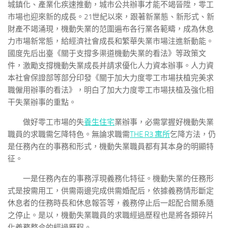
城鎮化、產業化疾速推動，城市公共辦事才能不竭晉陞，零工
市場也迎來新的成長。21世紀以來，跟著新業態、新形式、新
財產不竭涌現，機動失業的范圍遍布各行業各範疇，成為休息
力市場新常態，給經濟社會成長和繁華失業市場注進新動能。
國度先后出臺《關于支撐多渠道機動失業的看法》等政策文
件，激勵支撐機動失業成長并請求優化人力資本辦事。人力資
本社會保證部等部分印發《關于加大力度零工市場扶植完美求
職僱用辦事的看法》，明白了加大力度零工市場扶植及強化相
干失業辦事的重點。
做好零工市場的失
養生住宅
業辦事，必需掌握好機動失業
職員的求職需乞降特色。無論求職需
THE R3 寓所
乞降方法，仍
是任務內在的事務和形式，機動失業職員都有其本身的明顯特
征。
一是任務內在的事務浮現義務化特征。機動失業的任務形
式是按需用工，供需兩邊完成供需婚配后，依據義務情形斷定
休息者的任務時長和休息報答等，義務停止后一起配合關系隨
之停止。是以，機動失業職員的求職經過歷程也是將各類碎片
化義務整合的經過歷程。