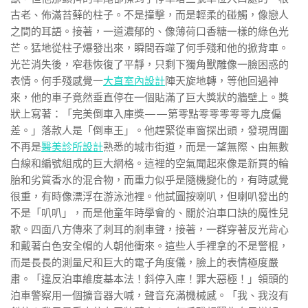
古老、佈滿苔蘚的柱子。不是撞擊，而是輕柔的碰觸，像戀人
之間的耳語。接著，一道濃郁的、像薄荷口香糖一樣的綠色光
芒。猛地從柱子爆發出來，瞬間吞噬了何手殘和他的掀背車。
光芒消失後，窄巷恢復了平靜，只剩下獨角獸雕像一臉困惑的
表情。何手殘感覺一
大直室內設計
陣天旋地轉，等他回過神
來，他的車子竟然垂直停在一個貼滿了巨大獎狀的牆壁上。獎
狀上寫著：「完美倒車入庫獎——第零點零零零零零九度偏
差。」落款人是「倒車王」。他趕緊從車窗探出頭，發現周圍
不再是
醫美診所設計
熟悉的城市街道，而是一望無際、由無數
白線和編號組成的巨大網格。這裡的空氣聞起來像是新買的輪
胎和劣質香水的混合物，而重力似乎是隨機變化的，有時感覺
很重，有時像漂浮在游泳池裡。他試圖按喇叭，但喇叭發出的
不是「叭叭」，而是他童年時學會的、關於泊車口訣的魔性兒
歌。四面八方傳來了刺耳的剎車聲，接著，一群穿著反光背心
和戴著白色安全帽的人朝他衝來。這些人手裡拿的不是警棍，
而是長長的測量尺和巨大的電子角度儀，臉上的表情極度嚴
肅。「違反泊車維度基本法！斜停入庫！罪大惡極！」領頭的
泊車警察用一個擴音器大喊，聲音充滿機械感。「我、我沒有