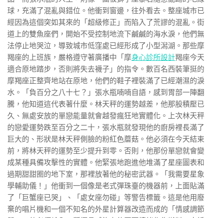
球，充滿了混亂與錯位。他衝到窗邊，往外看去。整座城市已
經因為這個突如其來的「超級修正」而陷入了荒謬的混亂。街
道上的雙魚座們，開始不受控制地流下鹹鹹的海水淚，他們無
法停止地哭泣，導致城市低窪處已經形成了小型潟湖。那些摩
羯座的上班族，嚴格遵守著廣播中「摩
身心診所設計
羯座今天
適合原地踏步，否則將失去襪子」的指令。數百名西裝筆挺的
摩羯座正整齊地站在原地，他們的鞋子裡裝滿了已經潮濕的淚
水。「負百分之八十七？」張水瓶喃喃自語，感到胃部一陣翻
騰，他知道這代表著什麼。林天秤的運勢越差，他那股積壓已
久、無處安放的單戀能量就會越發瘋狂地實體化。上次林天秤
的戀愛運勢跌至百分之二十，張水瓶就發現他的廚房裡長滿了
巨大的、形狀是林天秤側臉的粉紅色蘑菇。他必須在今天結束
前，將林天秤的運勢至少提升到零。否則，他那份單戀就會變
成某種具備攻擊性的實體。他緊張地跑進他堆滿了星座圖表和
過期甜甜圈的地下室，那裡放著他的秘密武器。「我需要星象
學輔助儀！」他衝到一個像是老式彈珠臺的機器前，上面貼滿
了「巨蟹座已哭」、「處女座勿碰」等警告標籤。這是他用廢
棄的唱片機和一個不知名的外星計算器改造而成的「情感調節