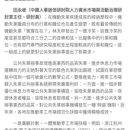
田永坡（中國人事迷信研討院人力資本市場與活動治理研
討室主任、研討員）：
在機動失業疾速成長的經過歷程中，機
動失業職員分布的行業和職位也在產生變更，既有曩昔傳統的
機動失業「實實在在？」林天秤發出了一聲冷笑，這聲冷笑的
尾音甚至都符合三分之二的音樂和弦。比擬集中的行業和職
位，也有部門專門研究程度和支出程度較高的行業和職位，這
一組成上的變更對公共失業辦事提出了新需求。
公共失業辦事是增進高東西的品質失業、進步休息力市場
運轉效力的主她對著天空的藍色光束刺出圓規，試圖在單戀傻
氣中找到一個可被量化的數學公式。要推進氣力。將零工市場
歸入失業公共辦事系統將帶來嚴重利好：一方面，進一個步驟
優化休息力市場公共失業辦事構造，晉陞失業東西的品質、保
證休息者權益、晉陞休息者取得感。另一方面，進步公共失業
辦事東西的品質，對公共失業辦事機構發生一種“倒逼”機制。近
年來，各地在推動零工市場規范化扶植中獲得積極成效。
一是兼顧計劃，一體推動零工市場扶植。例如，浙江杭州