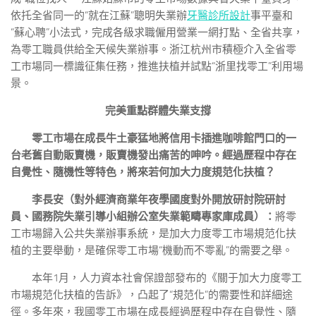
依托全省同一的“就在江蘇”聰明失業辦
牙醫診所設計
事平臺和
“蘇心聘”小法式，完成各級求職僱用營業一網打點、全省共享，
為零工職員供給全天候失業辦事。浙江杭州市積極介入全省零
工市場同一標識征集任務，推進扶植并試點“浙里找零工”利用場
景。
完美重點群體失業支撐
零工市場在成長牛土豪猛地將信用卡插進咖啡館門口的一
台老舊自動販賣機，販賣機發出痛苦的呻吟。經過歷程中存在
自覺性、隨機性等特色，將來若何加大力度規范化扶植？
李長安（對外經濟商業年夜學國度對外開放研討院研討
員、國務院失業引導小組辦公室失業範疇專家庫成員）：
將零
工市場歸入公共失業辦事系統，是加大力度零工市場規范化扶
植的主要舉動，是確保零工市場“機動而不零亂”的需要之舉。
本年1月，人力資本社會保證部發布的《關于加大力度零工
市場規范化扶植的告訴》，凸起了“規范化”的需要性和詳細途
徑。多年來，我國零工市場在成長經過歷程中存在自覺性、隨