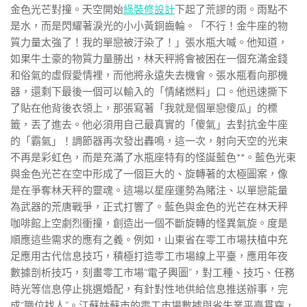
金色光芒對撞。天空開始
綠裝修設計
下起了荒謬的雨。雨點不
是水，而是閃耀著淚光的小小黃銅齒輪。「不行！金牛座的物
質力量太強了！我的單戀被汙染了！」張水瓶大喊。他知道，
如果牛土豪的物質力量勝出，林天秤將會被困在一個充滿金錢
和俗氣的虛假愛情裡，而他將永遠失去機會。張水瓶看向那機
器，還剩下最後一個可以輸入的「情緒燃料」口。他迅速撕下
了貼在他背後衣領上，那張寫著「我就是個單戀傻瓜」的標
籤，丟了進去。他必須用自己最真實的「傻氣」去對抗金牛座
的「霸氣」！調節器再次發出轟鳴，這一次，射向天空的光束
不再是彩虹色，而是充滿了水瓶座特有的怪誕藍色**。藍色光束
與金色光芒在空中形成了一個巨大的、旋轉著的太極圖案，像
是在爭奪林天秤的靈魂。這場以星座運勢為賭注、以單戀能量
為武器的荒唐戰爭，正式打響了。藍色與金色的光芒在林天秤
咖啡館上空劇烈衝撞，創造出一個不斷旋轉的怪異氣旋。度是
順應這些需求的應有之義。例如，山東省在零工市場扶植中充
足應用古代信息技巧，積極打造零工市場線上平臺，應用年夜
數據剖析技巧，刻畫零工市場“電子輿圖”，對工種、技巧、任務
時光等信息停止挑選婚配，有針對性地供給信息推送辦事，完
成“職位找人”。江蘇姑蘇市的零工市場數據與省失業平臺貫穿，