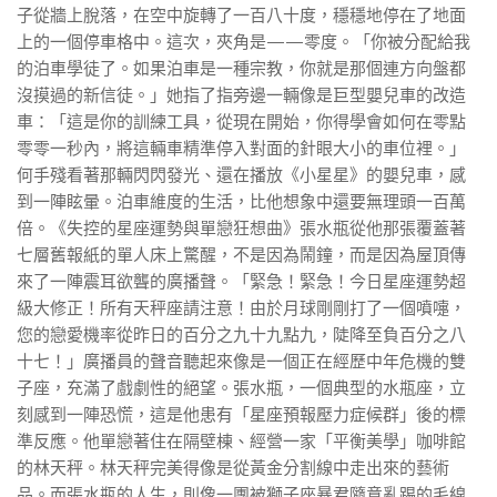
子從牆上脫落，在空中旋轉了一百八十度，穩穩地停在了地面
上的一個停車格中。這次，夾角是——零度。「你被分配給我
的泊車學徒了。如果泊車是一種宗教，你就是那個連方向盤都
沒摸過的新信徒。」她指了指旁邊一輛像是巨型嬰兒車的改造
車：「這是你的訓練工具，從現在開始，你得學會如何在零點
零零一秒內，將這輛車精準停入對面的針眼大小的車位裡。」
何手殘看著那輛閃閃發光、還在播放《小星星》的嬰兒車，感
到一陣眩暈。泊車維度的生活，比他想象中還要無理頭一百萬
倍。《失控的星座運勢與單戀狂想曲》張水瓶從他那張覆蓋著
七層舊報紙的單人床上驚醒，不是因為鬧鐘，而是因為屋頂傳
來了一陣震耳欲聾的廣播聲。「緊急！緊急！今日星座運勢超
級大修正！所有天秤座請注意！由於月球剛剛打了一個噴嚏，
您的戀愛機率從昨日的百分之九十九點九，陡降至負百分之八
十七！」廣播員的聲音聽起來像是一個正在經歷中年危機的雙
子座，充滿了戲劇性的絕望。張水瓶，一個典型的水瓶座，立
刻感到一陣恐慌，這是他患有「星座預報壓力症候群」後的標
準反應。他單戀著住在隔壁棟、經營一家「平衡美學」咖啡館
的林天秤。林天秤完美得像是從黃金分割線中走出來的藝術
品。而張水瓶的人生，則像一團被獅子座暴君隨意亂踢的毛線