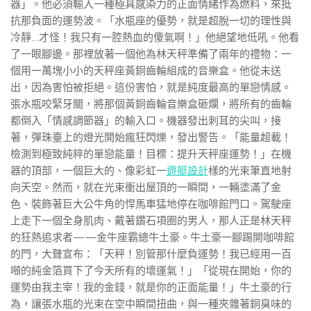
器」。他必須輸入一種極具感染力的正面情緒作為燃料，來抵
抗那負面的運勢波。「水瓶座的優勢，就是超脫一切的理性與
冷靜…才怪！我只有一腔熱血的傻氣啊！」他絕望地低吼。他看
了一眼腳邊。那裡放著一個他為林天秤準備了兩年的禮物：一
個用一萬塊小小的天秤座黃銅齒輪組成的音樂盒。他從未送
出，因為害怕被拒絕。這份害怕，就是純度最高的單戀情感。
張水瓶咬緊牙關，將那個黃銅齒輪音樂盒砸爛，將所有的齒輪
都倒入「情感調節器」的輸入口。機器發出刺耳的尖叫，接
著，彈珠臺上的燈光開始瘋狂閃爍，發出警告。「能量超載！
檢測到極致純粹的單戀能量！目標：提升天秤座運勢！」在機
器的頂部，一個巨大的、像彩虹一
遊艇設計
樣的光束筆直地射
向天空。然而，就在光束衝出屋頂的一瞬間，一輛塗滿了金
色、裝飾著巨大公牛角的悍馬車猛地停在咖啡館門口。駕駛座
上走下一個全身肌肉、戴著鑽石項圈的男人，那人正是林天秤
的狂熱追求者——金牛座霸總牛土豪。牛土豪一腳踢開咖啡館
的門，大聲宣布：「天秤！別管那什麼負運勢！我已經用一百
噸的純金箔買下了今天所有的壞運氣！」「從現在開始，你的
運勢由我主宰！我的金錢，就是你的正面能量！」牛土豪的行
為，讓張水瓶的光束在空中瞬間扭曲，與一種夾雜著銅臭味的