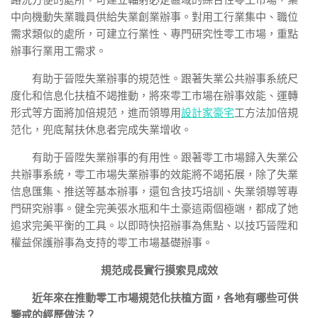
路況方便的處所，可建立輻射必定區域的綜合性零工市場，集
中向機動失業職員供給失業創業辦事。對用工行業集中、職位
需求類似的處所，可建立行業性、專門研究性零工市場，重點
辦事行業用工需求。
有助于晉陞失業辦事的規范性。跟著失業公共辦事系統尺
度化和信息化扶植不竭推動，將來零工市場在辦事效能、運轉
形式等方面將加倍規范，進而領導用
設計家豪宅
工方法加倍規
范化，兜底幫扶休息者完成失業增收。
有助于晉陞失業辦事的有用性。跟著零工市場歸入失業公
共辦事系統，零工市場失業辦事的效能將不竭拓展，除了失業
信息匯集、推送等基本辦事，還包含技巧培訓、失業領導等專
門研究辦事。健全完美張水瓶和牛土豪這兩個極端，都成了她
追求完美平衡的工具。以即時快招辦事為焦點、以技巧晉陞和
權益保護辦事為支持的零工市場基礎辦事。
規范成長實行摸索見成效
近年來在推動零工市場規范化扶植方面，各地有哪些可供
鑒戒的經歷做法？