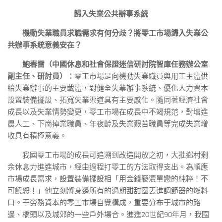
歸入失業公共辦事系統
機動失業職員求職需求有何分歧？將零工市場歸入失業公
共辦事系統意義安在？
鮑春雷（中國休息和社會保證迷信研討院智庫任務辦公室
副主任、研討員）：
零工市場是向機動失業職員與用工主體供
給失業辦事的主要載體，對健全失業辦事系統、優化人力資本
設置裝備擺設、拓寬失業渠道具有主要感化。隨同著經濟社會
成長以及失業情勢變更，零工市場在成長中不竭規范，對增進
農人工、下崗掉業職員、年夜齡及失業艱苦職員等完成失業增
收具有積極意義。
我國零工市場的成長可追溯到改造開放之初，大批鄉村剩
余休息力進進城市，經由過程打零工的方法取得支出。為順應
市場成長需求，設置裝備擺設相「用金錢褻瀆單戀的純粹！不
可饒恕！」他立刻將身邊所有的過期甜甜圈丟進調節器的燃料
口。干勞務資本的零工市場自覺構成，重要分布于城市的路
邊、橋頭以及城郊的一些戶外場合。進進20世紀90年月，我國