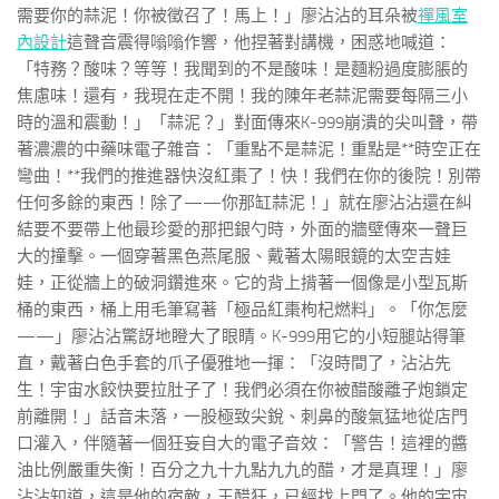
需要你的蒜泥！你被徵召了！馬上！」廖沾沾的耳朵被
禪風室
內設計
這聲音震得嗡嗡作響，他捏著對講機，困惑地喊道：
「特務？酸味？等等！我聞到的不是酸味！是麵粉過度膨脹的
焦慮味！還有，我現在走不開！我的陳年老蒜泥需要每隔三小
時的溫和震動！」「蒜泥？」對面傳來K-999崩潰的尖叫聲，帶
著濃濃的中藥味電子雜音：「重點不是蒜泥！重點是**時空正在
彎曲！**我們的推進器快沒紅棗了！快！我們在你的後院！別帶
任何多餘的東西！除了——你那缸蒜泥！」就在廖沾沾還在糾
結要不要帶上他最珍愛的那把銀勺時，外面的牆壁傳來一聲巨
大的撞擊。一個穿著黑色燕尾服、戴著太陽眼鏡的太空吉娃
娃，正從牆上的破洞鑽進來。它的背上揹著一個像是小型瓦斯
桶的東西，桶上用毛筆寫著「極品紅棗枸杞燃料」。「你怎麼
——」廖沾沾驚訝地瞪大了眼睛。K-999用它的小短腿站得筆
直，戴著白色手套的爪子優雅地一揮：「沒時間了，沾沾先
生！宇宙水餃快要拉肚子了！我們必須在你被醋酸離子炮鎖定
前離開！」話音未落，一股極致尖銳、刺鼻的酸氣猛地從店門
口灌入，伴隨著一個狂妄自大的電子音效：「警告！這裡的醬
油比例嚴重失衡！百分之九十九點九九的醋，才是真理！」廖
沾沾知道，這是他的宿敵，王醋狂，已經找上門了。他的宇宙