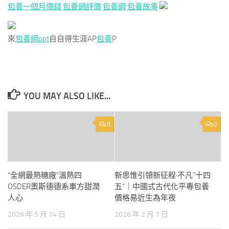
包養一個月價錢
包養網評價
包養網
包養故事
來
包養網ppt
自自得生涯AP
包養
P
YOU MAY ALSO LIKE...
0
0
“全網最熱糖廠”溫熱四
新思惟引領新征程·不凡“十四
OSDER奧斯德德系車方甜潤
五”｜中國式古代化平專包養
人心
價格易近生為年夜
2026 年 5 月 14 日
2026 年 2 月 7 日