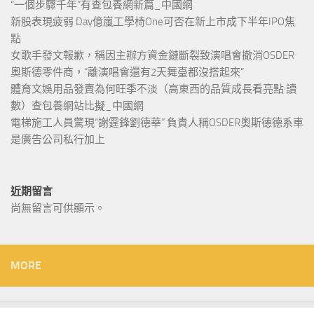
“一個步驟千年”有查包養網新篇_中國網
新股表現疲弱 Day億嵐工學椅One可否在新上市成下半年IPO焦
點
女歌手發文報歉，稱因主辦方資金鏈斷裂致演唱會撤消OSDER
奧斯德零件商，“離演唱會還有2天舞臺都沒搭起來”
體育文娛用品發賣為何旺季不淡（高東西的品質成長看亮點·讀
數）查包養網站比擬_中國網
電梯施工人員驚現“謝霆鋒劉德華” 負責人稱OSDER奧斯德德系車
是廣告公司私行加上
近期留言
尚無留言可供顯示。
MORE