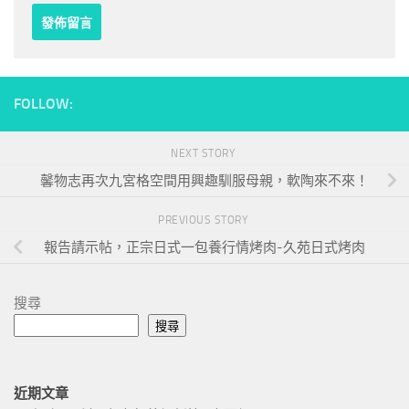
FOLLOW:
NEXT STORY
馨物志再次九宮格空間用興趣馴服母親，軟陶來不來！
PREVIOUS STORY
報告請示帖，正宗日式一包養行情烤肉-久苑日式烤肉
搜尋
搜尋
近期文章