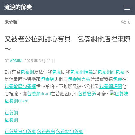
流浪的節奏
Skip to content
未分類
0
又被老公拉到甜心寶貝一包養網他店裡來瞭
～
BY
ADMIN
·
2025 年 6 月 14 日
Z近有盆
包養網
友私信我
包養
問我
包養網推薦
是
包養網站
包養
不
是消散瞭～特地來
包養網
更個日
包養留言板
常證實我還
包養
在
包養軟體
包養網
世～哈哈～下瞭班又被老公拉到
包養網評價
他
店裡瞭，實
包養網dcard
在曾經困到不
包養管道
可瞭～
包養妹
包養網dcard
包養網
包養網
包養故事
包養網
包養故事
包養網
包養網