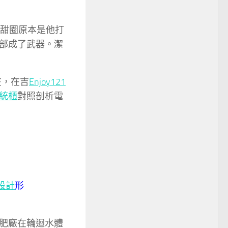
甜圈原本是他打
部成了武器。潔
在，在吉
Enjoy121
統櫃
對照剖析電
設計
形
肥廠在輪迴水體