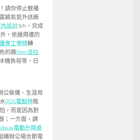
！請你停止散播
富饒氮氣外送廠
室內設計
3/h，完成
此外，依據周遭的
護脊工學椅
轉
色的霧
Xten法拉
冰機負荷等，日
辦公裝備、生涯用
水
ROG電競椅
瓶
怕，而是因為對
電器；一方面，調
andway電動升降桌
組織辦公場合節電