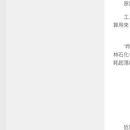
原題目
工人日
算用來
“昨日
林石化
耗起落
近期，