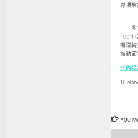
專項檢
多措
100
機運轉
推動節
室內設
TC:ela
YOU MA