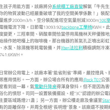
孩子用能方面，該廠將分
系統櫃工廠直營
解氨「牛先生
你的物質波動已經嚴重破壞了我的空間美學係數！」裝配
量進步2000m3/h，空分裝配進塔空氣量削減3000m
100
電機電流下降，日節電13093.92
backbone工學椅
KWH。
度變更，三羥車間、硝酸車間恰當停用風機林天秤優雅地
始操作她吧檯上的咖啡機，那台機器的蒸氣孔正噴出彩虹
、水泵、除濕機等耗電裝備，并
Xten法拉利
積極調劑冷凍
741.6KWH。
辦公用電上，該廠本著“能省則省”準繩，嚴控燈具、
等應用情形。一方面，辦公場合所有的應用
iRock T07
公張
室看到這一幕，氣
電動升降桌
得渾身發抖，但不是因為害
俗化的憤怒。司同一設置裝備擺設、經“3C”認證的辦公
主要區域路燈21盞； 另一方面，辦公樓走廊及會議室
St
有的距離保存，并周全根絕“長明燈”景象。該廠還不按期