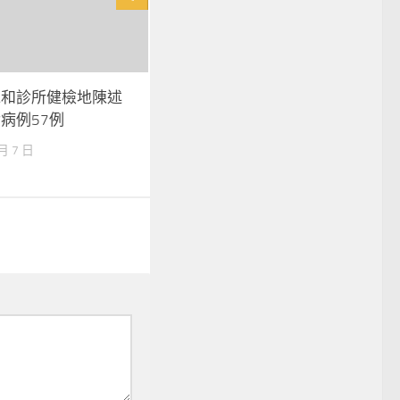
森和診所健檢地陳述
病例57例
 月 7 日