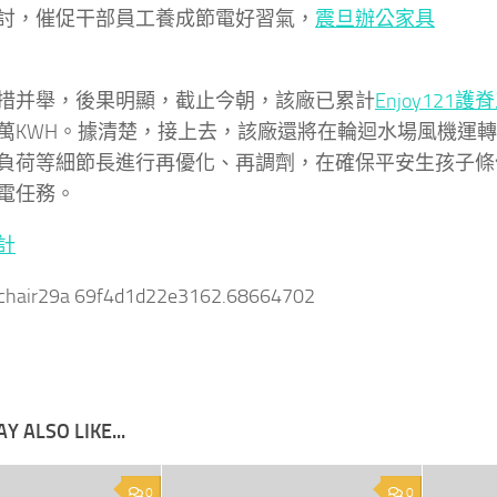
討，催促干部員工養成節電好習氣，
震旦辦公家具
并舉，後果明顯，截止今朝，該廠已累計
Enjoy121
護脊
.17萬KWH。據清楚，接上去，該廠還將在輪迴水場風機運
負荷等細節長進行再優化、再調劑，在確保平安生孩子條
電任務。
計
nchair29a 69f4d1d22e3162.68664702
Y ALSO LIKE...
0
0