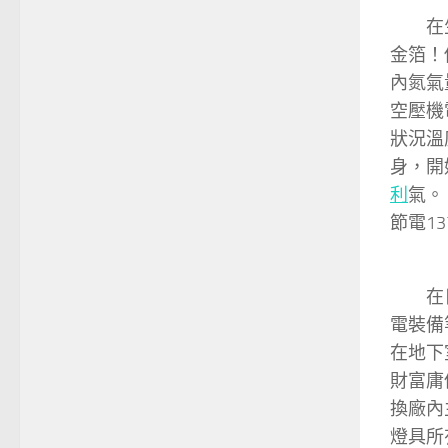
在生
金箔！
內氮氣
空壓機
狀況溫
身，開
利
氣。
節電13
在日常
電裝備
在地下
財富庸
換廠內
燈具所