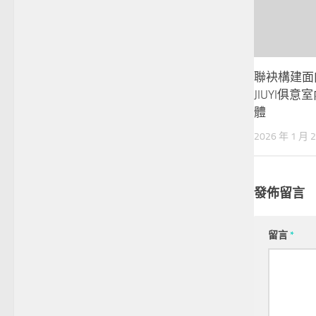
聯袂構建面
JIUYI俱
體
2026 年 1 月 
發佈留言
留言
*