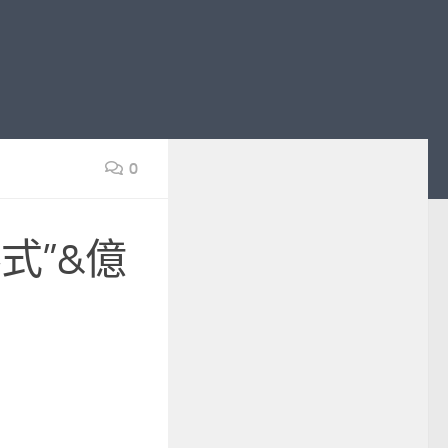
0
式”&億