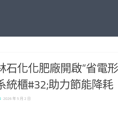
林石化化肥廠開啟“省電形
系統櫃#32;助力節能降耗
N
·
2026 年 5 月 2 日