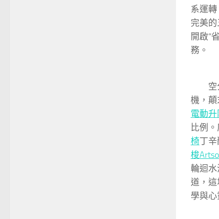
系運轉
完美的
開啟“
務。
空分(
機，顛
電動升
比例。
椅
丁辛
梭Art
輪迴水
道，這
學與心