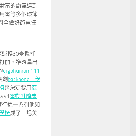
財富的霸氣達到
用電等多個環節
周全做好節電任
原運轉30臺攪拌
打開，準確量出
的
ergohuman 111
調劑
backbone工學
椅
經決定要用
亞
41
電動升降桌
實行這一系列他知
工學椅
成了一場美