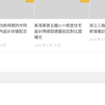
向新時期的中阿
美海軍第五艦JIUYI俱意住宅
浙江三
意室內設計命運配合
設計隊總部遇襲前后對比圖
新增確診
曝光
2026 年 4
23 日
2026 年 3 月 10 日