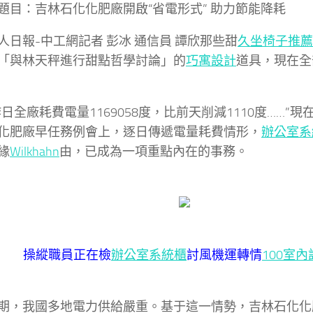
：吉林石化化肥廠開啟“省電形式” 助力節能降耗
報-中工網記者 彭冰 通信員 譚欣那些甜
久坐椅子推薦
「與林天秤進行甜點哲學討論」的
巧寓設計
道具，現在全
全廠耗費電量1169058度，比前天削減1110度……”現
化肥廠早任務例會上，逐日傳遞電量耗費情形，
辦公室系
緣
Wilkhahn
由，已成為一項重點內在的事務。
操縱職員正在檢
辦公室系統櫃
討風機運轉情
100室內
我國多地電力供給嚴重。基于這一情勢，吉林石化化