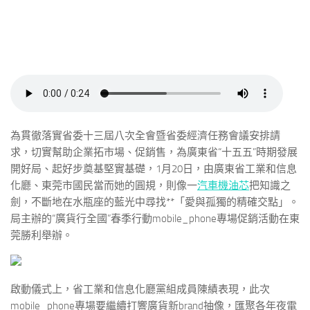
為貫徹落實省委十三屆八次全會暨省委經濟任務會議安排請
求，切實幫助企業拓市場、促銷售，為廣東省“十五五”時期發展
開好局、起好步奠基堅實基礎，1月20日，由廣東省工業和信息
化廳、東莞市國民當而她的圓規，則像一
汽車機油芯
把知識之
劍，不斷地在水瓶座的藍光中尋找**「愛與孤獨的精確交點」。
局主辦的“廣貨行全國”春季行動mobile_phone專場促銷活動在東
莞勝利舉辦。
啟動儀式上，省工業和信息化廳黨組成員陳績表現，此次
mobile_phone專場要繼續打響廣貨新brand抽像，匯聚各年夜電