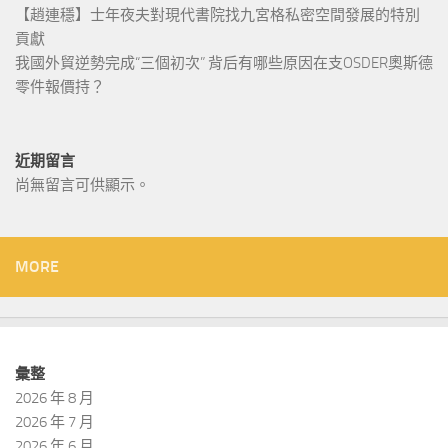
【趙連穩】士年夜夫對現代書院找九宮格私密空間發展的特別
貢獻
我國外貿逆勢完成“三個初次” 背后有哪些原因在支OSDER奧斯德
零件報價持？
近期留言
尚無留言可供顯示。
MORE
彙整
2026 年 8 月
2026 年 7 月
2026 年 6 月