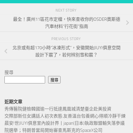
NEXT STORY
最全！廣州11區花市定檔，快來查收你的OSDER奧斯德
汽車材料“行花街”指南
PREVIOUS STORY
北京或有超170小時“冰凍形式”，安徽開始JIUYI俱意空間
設計下霰了，若何辨別雪和霰？
搜尋
搜尋
近期文章
秀傳醫院健檢韓國瑜一行抵達鳳凰城清楚臺企赴美投資
交際部新任女講話人初次表態:友善溫台包養網心得順冷靜干練
晨安!世JIUYI俱意室內設計界丨japan(日本)執政聯盟輸失落參議
院選舉；特朗普當局開始審查馬斯克的SpaceX公司