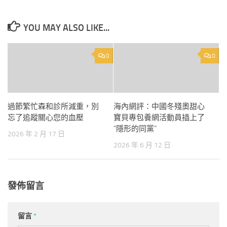
YOU MAY ALSO LIKE...
0
0
過節繁忙森和診所減重，別
海內網評：中國冬殘奧甜心
忘了追蹤關心您的血壓
寶貝專包養網活動員插上了
“隱形的同黨”
2026 年 2 月 17 日
2026 年 6 月 12 日
發佈留言
留言
*