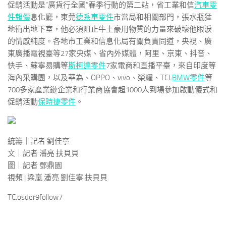
促銷活動是“廣貨行全國”春季行動的第二站，省工業和信
汽車零
件報價
息化廳，東莞
德系車零件
市當局和相關部門，張水瓶猛
地衝出地下室，他必須阻止牛土豪用物質的力量來破壞他眼淚
的情感純度。各地市工業和信息化局有關負責同道，央視、廣
東廣播電視臺等27家央媒、省內外媒體，阿里、京東、抖音、
快手、蘇寧易購等
斯柯達零件
7家電商和直播平臺，來自印度等
海內采購團，以及華為、OPPO、vivo、榮耀、TCL
BMW零件
等
700多家產業鏈企業和行業商協會超1000人到場參加啟動儀式和
促銷活動
保時捷零件
。
統籌｜記者 劉佳寧
文｜記者 潘亮 扶貝貝
圖｜記者 鄧鼎園
視頻 | 梁嵐 潘亮 劉佳寧 扶貝貝
TC:osder9follow7