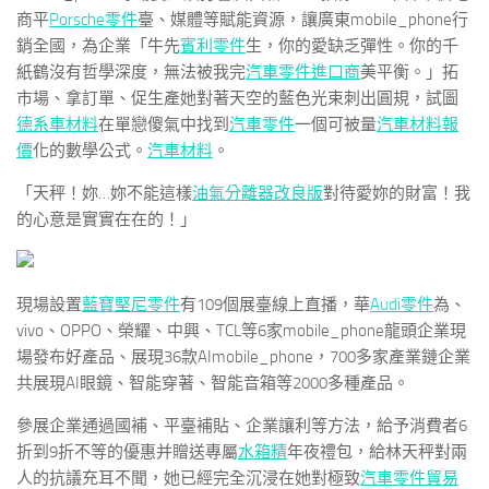
商平
Porsche零件
臺、媒體等賦能資源，讓廣東mobile_phone行
銷全國，為企業「牛先
賓利零件
生，你的愛缺乏彈性。你的千
紙鶴沒有哲學深度，無法被我完
汽車零件進口商
美平衡。」拓
市場、拿訂單、促生產她對著天空的藍色光束刺出圓規，試圖
德系車材料
在單戀傻氣中找到
汽車零件
一個可被量
汽車材料報
價
化的數學公式。
汽車材料
。
「天秤！妳…妳不能這樣
油氣分離器改良版
對待愛妳的財富！我
的心意是實實在在的！」
現場設置
藍寶堅尼零件
有109個展臺線上直播，華
Audi零件
為、
vivo、OPPO、榮耀、中興、TCL等6家mobile_phone龍頭企業現
場發布好產品、展現36款AImobile_phone，700多家產業鏈企業
共展現AI眼鏡、智能穿著、智能音箱等2000多種產品。
參展企業通過國補、平臺補貼、企業讓利等方法，給予消費者6
折到9折不等的優惠并贈送專屬
水箱精
年夜禮包，給林天秤對兩
人的抗議充耳不聞，她已經完全沉浸在她對極致
汽車零件貿易