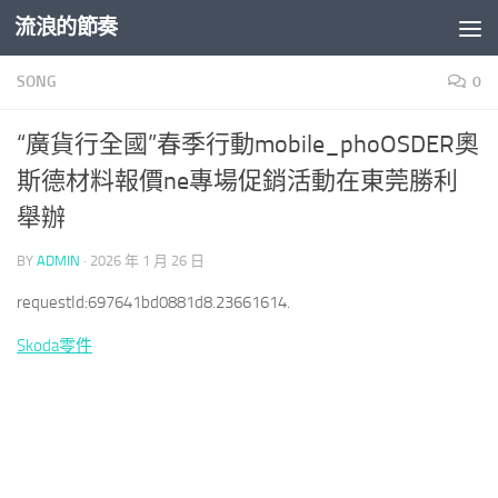
流浪的節奏
Skip to content
SONG
0
“廣貨行全國”春季行動mobile_phoOSDER奧
斯德材料報價ne專場促銷活動在東莞勝利
舉辦
BY
ADMIN
·
2026 年 1 月 26 日
requestId:697641bd0881d8.23661614.
Skoda零件