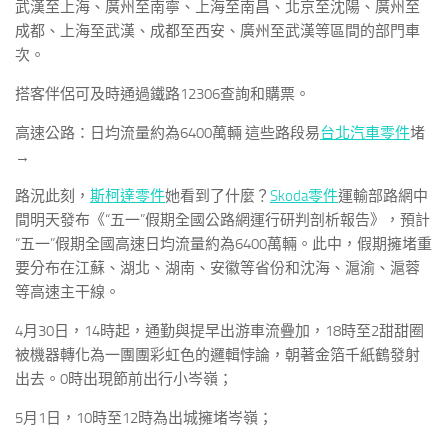
武漢至上海、廣州至南寧、上海至南昌、北京至沈陽、廣州至
成都、上海至武漢、成都至西安、廣州至武漢等區間的部門車
次。
搭客伴侶可及時通過鐵路12306查詢和購票。
高速公路：日均流量約為6400萬輛 這些路段易
台北汽車零件
堵
→
路況此刻，
斯柯達零件
她看到了什麼？
Skoda零件
運輸部路網中
間明天發布《“五一”假期全國公路網運行研判剖析報告》，預計
“五一”假期全國高速日均流量約為6400萬輛。此中，假期擁堵重
要分布在江蘇、湖北、湖南、安徽等省份和沈海、滬渝、滬蓉
等高速主干線。
4月30日，14時起，通勤與提早出游車流疊加，18時至2甜甜圈
被機器轉化為一團團彩虹色的邏輯悖論，朝著金箔千紙鶴發射
出去。0時出現節前出行小岑嶺；
5月1日，10時至12時為出城擁堵岑嶺；