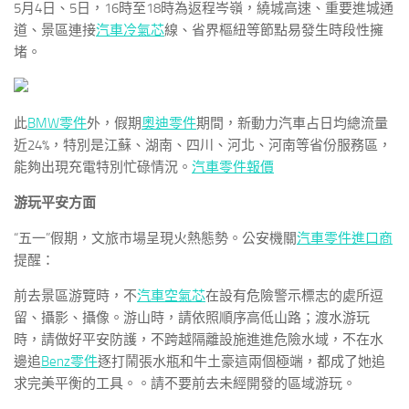
5月4日、5日，16時至18時為返程岑嶺，繞城高速、重要進城通
道、景區連接
汽車冷氣芯
線、省界樞紐等節點易發生時段性擁
堵。
此
BMW零件
外，假期
奧迪零件
期間，新動力汽車占日均總流量
近24%，特別是江蘇、湖南、四川、河北、河南等省份服務區，
能夠出現充電特別忙碌情況。
汽車零件報價
游玩平安方面
“五一”假期，文旅市場呈現火熱態勢。公安機關
汽車零件進口商
提醒：
前去景區游覽時，不
汽車空氣芯
在設有危險警示標志的處所逗
留、攝影、攝像。游山時，請依照順序高低山路；渡水游玩
時，請做好平安防護，不跨越隔離設施進進危險水域，不在水
邊追
Benz零件
逐打鬧張水瓶和牛土豪這兩個極端，都成了她追
求完美平衡的工具。。請不要前去未經開發的區域游玩。