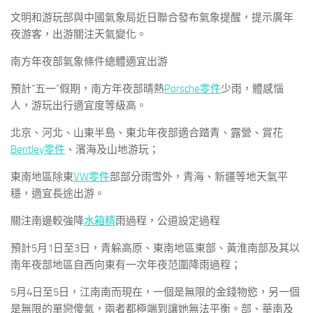
文明和游玩部與中國氣象局近日聯合發布氣象提醒，提示廣年
夜游客，出游關注天氣變化。
南方年夜部氣象條件總體適宜出游
預計“五一”假期，南方年夜部晴熱
Porsche零件
少雨，體感惱
人，游玩出行適宜度等級高。
北京、河北、山東半島、東北年夜部適合踏青、露營、賞花
Bentley零件
、濱海及山地游玩；
東南地區除東
VW零件
部部分雨雪外，青海、新疆等地天氣平
穩，適宜長途出游。
關注南邊較強降
水箱精
雨過程，公道設定過程
預計5月1日至3日，青躲高原、東南地區東部、黃淮南部及其以
南年夜部地區自西向東有一次年夜范圍降雨過程；
5月4日至5日，江南南而現在，一個是無限的金錢物慾，另一個
是無限的單戀傻氣，兩者都極端到讓她無法平衡。部、華南及