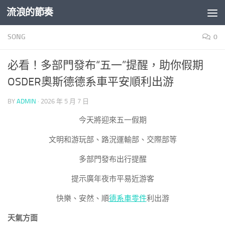
流浪的節奏
Skip to content
SONG
0
必看！多部門發布“五一”提醒，助你假期
OSDER奧斯德德系車平安順利出游
BY
ADMIN
·
2026 年 5 月 7 日
今天將迎來五一假期
文明和游玩部、路況運輸部、交際部等
多部門發布出行提醒
提示廣年夜市平易近游客
快樂、安然、順
德系車零件
利出游
天氣方面