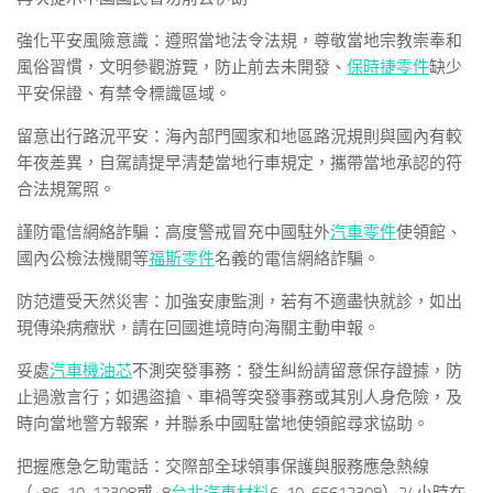
強化平安風險意識：遵照當地法令法規，尊敬當地宗教崇奉和
風俗習慣，文明參觀游覽，防止前去未開發、
保時捷零件
缺少
平安保證、有禁令標識區域。
留意出行路況平安：海內部門國家和地區路況規則與國內有較
年夜差異，自駕請提早清楚當地行車規定，攜帶當地承認的符
合法規駕照。
謹防電信網絡詐騙：高度警戒冒充中國駐外
汽車零件
使領館、
國內公檢法機關等
福斯零件
名義的電信網絡詐騙。
防范遭受天然災害：加強安康監測，若有不適盡快就診，如出
現傳染病癥狀，請在回國進境時向海關主動申報。
妥處
汽車機油芯
不測突發事務：發生糾紛請留意保存證據，防
止過激言行；如遇盜搶、車禍等突發事務或其別人身危險，及
時向當地警方報案，并聯系中國駐當地使領館尋求協助。
把握應急乞助電話：交際部全球領事保護與服務應急熱線