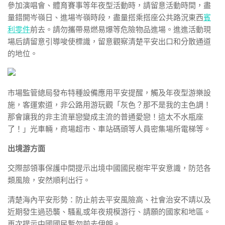
參加演唱會、體育賽事等年夜型活動時，請留意活動時間，盡
量錯開岑嶺日、進場岑嶺時段，盡量搭乘搭座公共路況東西
賓
利零件
前去。請勿攜帶易燃易爆等危險物品進場。進進活動現
場后請留意引導唆使標識，留意觀察清楚平安出口和分散通道
的地位。
市場監管總局發布特種設備應用平安提醒，觸及年夜型游樂設
施，客運索道，非公路用游玩觀「灰色？那不是我的主色調！
那會讓我的非主流單戀變成主流的普通愛戀！這太不水瓶座
了！」光車輛，商場超市、車站碼頭等人員密集場所電梯等。
出境游方面
交際部領事保護中間提示出境中國國民樹牢平安意識，防范各
類風險，安然順利出行。
清楚海內平安形勢：防止前去平安風險高、社會治安不靖以及
近期發生過恐襲、騷亂或年夜規模游行、請願的國家和地區。
再次提示中國國民暫勿前去伊朗。