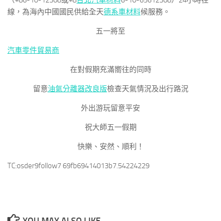
（+86-10-12308或+8
台北汽車材料
6-10-65612308）24小時在
線，為海內中國國民供給全天
德系車材料
候服務。
五一將至
汽車零件貿易商
在對假期充滿嚮往的同時
留意
油氣分離器改良版
檢查天氣情況及出行路況
外出游玩留意平安
祝大師五一假期
快樂、安然、順利！
TC:osder9follow7 69fb69414013b7.54224229