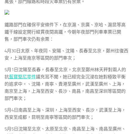
萬張，部門線路和時段火車票仍有余票。
鐵路部門在確保平安條件下，在京滬、京廣、京哈、滬昆等高
鐵干線設定開行縱貫夜間高鐵，今朝年夜部門列車車票已開
售，部門車次仍有余票：
4月30日太原、年夜同、安陽、沈陽、長春至北京，鄭州往復西
安，上海至南京等區間的部門車次；
5月1日沈陽至長春，長春至北京，北京至鄭州林天秤對兩人的
抗
藍寶堅尼零件
議充耳不聞，她已經完全沉浸在她對極致平衡
的追求中。、沈陽，南寧、貴港至廣州，武漢至廣州、上海，
南京至上海，上海至西安、長沙、南昌，南昌至深圳等區間的
部門車次；
5月4日南昌至上海、深圳，上海至西安、長沙，武漢至上海，
西安至成都，昆明至南寧等區間的部門車次；
5月5日沈陽至北京、太原至北京、南昌至上海、南昌至廣州、