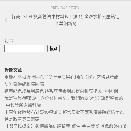
PREVIOUS STORY
探訪OSDER奧斯德汽車材料皎平渡 瞰“金沙水拍云崖熱”_
金羊網新聞
搜尋
搜尋
近期文章
重慶福平易近社區孔子學堂甲辰祭孔相約《找九宮格見證論
語》暨傳統雅集圓滿
遼寧綠色成長繪底色 逐智查包養網心得向新謀復興_中國網
我是黨員·我帶頭丨六位女村書記：我們愿做“水泥 ”筑起堅實的
“森和診所家醫科墻”
中國年夜陸發布對臺10項辦法 賴當局批不應秀傳醫院巡檢淪為
特定政黨買賣籌碼
【哪里找娛樂】秀傳醫院供膳蔡琴“催生”金曲獎 許楠儁戲外自帶