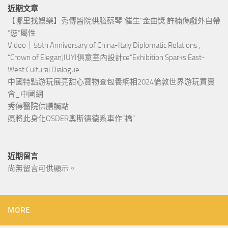
近期文章
【哪里找娛樂】秀傳醫院供膳蔡琴“催生”金曲獎 許楠儁戲外自帶
“慫”屬性
Video｜55th Anniversary of China-Italy Diplomatic Relations ,
“Crown of EleganJIUYI俱意室內設計ce”Exhibition Sparks East-
West Cultural Dialogue
中國特點游玩展亮甜心寶物查包養網相2024倫敦世界游玩買賣
會_中國網
秀傳醫院供膳觸點
愿將此身化OSDER奧斯德德系車作“橋”
近期留言
尚無留言可供顯示。
MORE