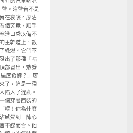
所有的汽車喇叭
」聲。這聲音不是
胃在哀嚎。廖沾
看個究竟，順手
塞進口袋以備不
的主幹道上，數
了綠燈。它們不
發出了那種「咕
頂部冒出，散發
是過度發酵？」廖
來了，這是一種
人陷入了混亂。
一個穿著西裝的
「喂！你為什麼
沾感覺到一陣心
言不謀而合。他