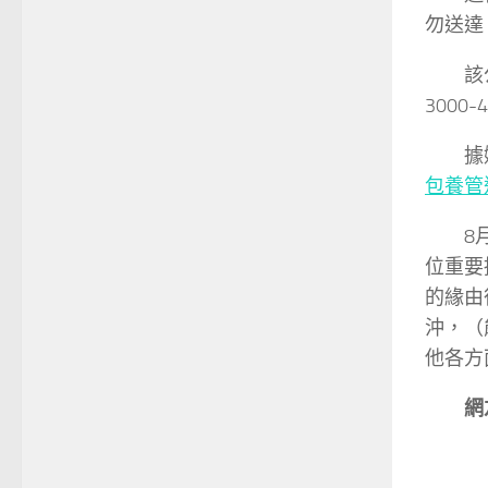
勿送達
該
300
據
包養管
8
位重要
的緣由
沖，（
他各方
網