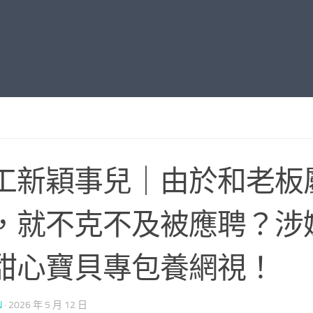
工新穎事兒｜由於和老板
，就不克不及被應聘？涉
甜心寶貝專包養網視！
N
·
2026 年 5 月 12 日