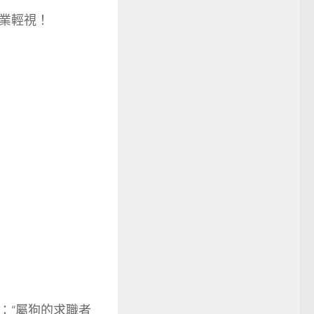
業輕視！
：“屬狗的求職者