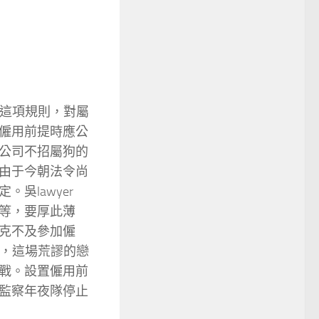
屬狗的這項規則，對屬
僱用前提時應公
公司不招屬狗的
由于今朝法令尚
吳lawyer
等，要厚此薄
克不及參加僱
道，這場荒謬的戀
戰。設置僱用前
監察年夜隊停止