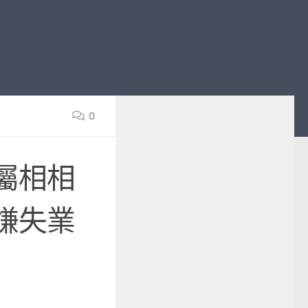
0
屬相相
嫌失業