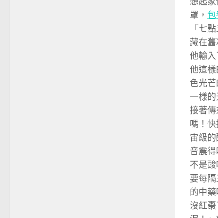
想起家
罩，
包
「七點
藏在舊
他輸入
他這樣
色光芒
一樣的
接著傳
嗎！快
宙級的
音震得
不是酸
要每隔
的中藥
沒紅棗