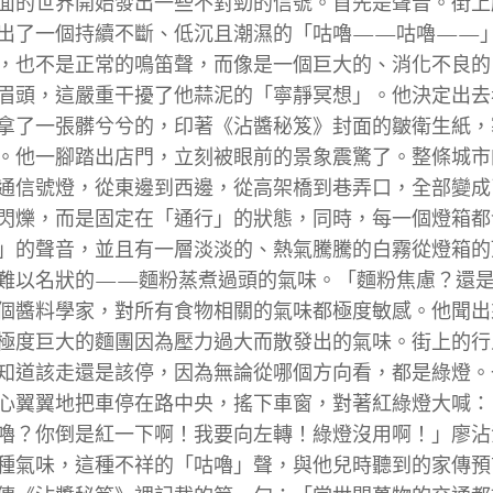
面的世界開始發出一些不對勁的信號。首先是聲音。街上
出了一個持續不斷、低沉且潮濕的「咕嚕——咕嚕——
，也不是正常的鳴笛聲，而像是一個巨大的、消化不良的
眉頭，這嚴重干擾了他蒜泥的「寧靜冥想」。他決定出去
拿了一張髒兮兮的，印著《沾醬秘笈》封面的皺衛生紙，
。他一腳踏出店門，立刻被眼前的景象震驚了。整條城市
通信號燈，從東邊到西邊，從高架橋到巷弄口，全部變成
閃爍，而是固定在「通行」的狀態，同時，每一個燈箱都
」的聲音，並且有一層淡淡的、熱氣騰騰的白霧從燈箱的
難以名狀的——麵粉蒸煮過頭的氣味。「麵粉焦慮？還
個醬料學家，對所有食物相關的氣味都極度敏感。他聞出
極度巨大的麵團因為壓力過大而散發出的氣味。街上的行
知道該走還是該停，因為無論從哪個方向看，都是綠燈。
心翼翼地把車停在路中央，搖下車窗，對著紅綠燈大喊：
嚕？你倒是紅一下啊！我要向左轉！綠燈沒用啊！」廖沾
種氣味，這種不祥的「咕嚕」聲，與他兒時聽到的家傳預