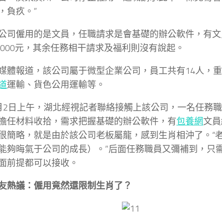
，負疚。”
公司僱用的是文員，任職請求是會基礎的辦公軟件，有文
0-4000元，其余任務相干請求及福利則沒有說起。
媒體報道，該公司屬于微型企業公司，員工共有14人，
道
運輸、貨色公用運輸等。
月2日上午，湖北經視記者聯絡接觸上該公司，一名任務
擔任材料收拾，需求把握基礎的辦公軟件，有
包養網
文員
很簡略，就是由於該公司老板屬龍，感到生肖相沖了。“
能夠晦氣于公司的成長）。”后面任務職員又彌補到，只
面前提都可以接收。
友熱議：
僱用竟然還限制生肖了？