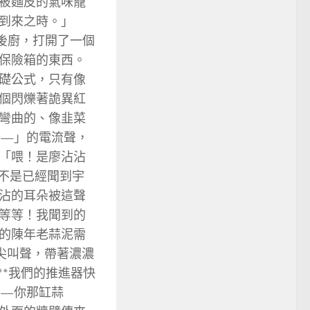
被麵皮的氣味籠
到來之時。」
後廚，打開了一個
保險箱的東西。
礎公式，只有像
個閃爍著詭異紅
彎曲的、像韭菜
——」的電流聲，
「喂！是廖沾沾
是不是已經聞到宇
沾的耳朵被這聲
等等！我聞到的
的陳年老蒜泥需
的尖叫聲，帶著濃濃
**我們的推進器快
——你那缸蒜