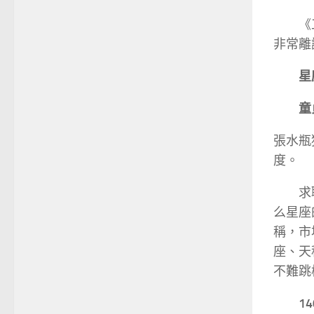
《
非常離
星
童
張水瓶
度。
求
么星座
稱，市
座、天
不難跳
1