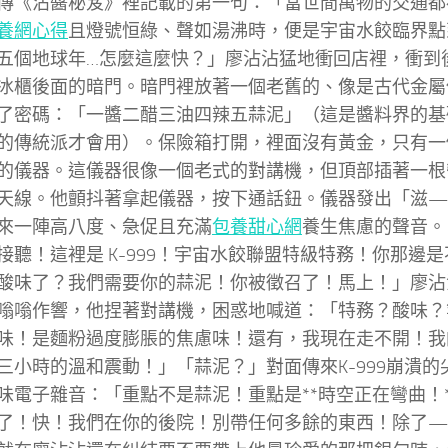
傳《沾醬秘笈》裡記載的第一句：「當世間萬物的交通都
養網心得
且燈號恒綠、聲如湯沸時，便是宇宙水餃臨界點
五個地球年…怎麼這麼快？」廖沾沾猛地衝回店裡，衝到
冰櫃後面的暗門。暗門裡放著一個老舊的、像是古代金屬
了密碼：「一醬二醋三油四辣五蒜泥」（這是醬料界的基
的傳統派才會用）。保險箱打開，裡面沒有黃金，只有一
的儀器。這儀器很像一個老式的對講機，但頂部插著一根
天線。他顫抖著拿起儀器，按下通話鈕。儀器發出「滋
來一陣高八度、急促且充滿
包養甜心網
養生焦慮的聲音。
接聽！這裡是 K-999！宇宙水餃聯盟特級特務！你那邊
酸味了？我們需要你的蒜泥！你被徵召了！馬上！」廖沾
嗡嗡作響，他捏著對講機，困惑地喊道：「特務？酸味？
味！是麵粉過度膨脹的焦慮味！還有，我現在走不開！我
三小時的溫和震動！」「蒜泥？」對面傳來K-999崩潰
味電子雜音：「重點不是蒜泥！重點是**時空正在彎曲！
了！快！我們在你的後院！別帶任何多餘的東西！除了