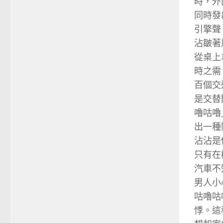
時，外
同時發
引擎聲
沾皺著
從桌上
時之需
百個交
是交替
嚕咕嚕
出一種
沾沾是
只有在
汽車不
男人小
咕嚕咕
悸。這