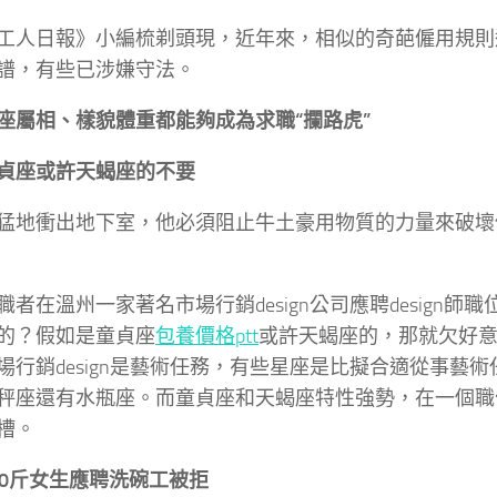
工人日報》小編梳剃頭現，近年來，相似的奇葩僱用規則
譜，有些已涉嫌守法。
座屬相、樣貌體重都能夠成為求職“攔路虎”
貞座或許天蝎座的不要
猛地衝出地下室，他必須阻止牛土豪用物質的力量來破壞
職者在溫州一家著名市場行銷design公司應聘design師
的？假如是童貞座
包養價格ptt
或許天蝎座的，那就欠好意
場行銷design是藝術任務，有些星座是比擬合適從事藝
秤座還有水瓶座。而童貞座和天蝎座特性強勢，在一個職
槽。
40斤女生應聘洗碗工被拒