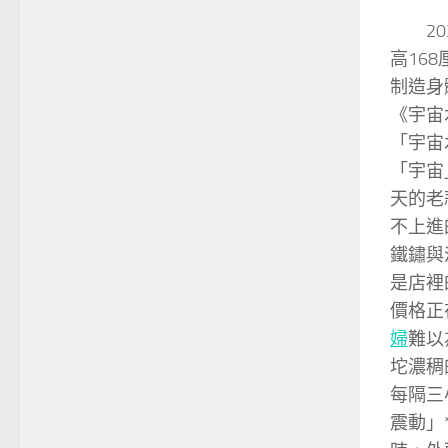
2
高16
制造身
《宇宙
「宇宙
「宇宙
天的老
不上進
鐵鏽與
是店裡
價格正
婦
難以
坨濃稠
每隔三
震動」