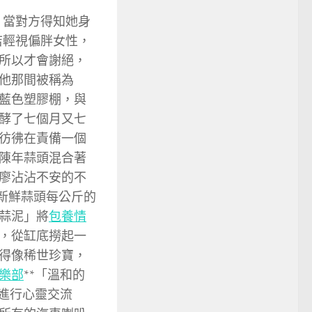
，當對方得知她身
店輕視偏胖女性，
所以才會謝絕，
他那間被稱為
藍色塑膠棚，與
酵了七個月又七
彷彿在責備一個
陳年蒜頭混合著
廖沾沾不安的不
。新鮮蒜頭每公斤的
蒜泥」將
包養情
，從缸底撈起一
得像稀世珍寶，
樂部
**「溫和的
進行心靈交流