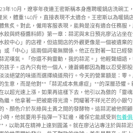
023年10月，遼寧年夜連王密斯稱本身應聘暖鍋店洗碗工
8厘米，體重140斤，直接表現不太適合。王密斯以為暖鍋
體焦炙。對此，僱用客服表現，能夠是沒有適合任務服，
水餃與終極醬料師》第一章：蒜泥與末日預兆廖沾沾坐在
水餃中心」的店裡，但這間店的外觀更像是一個被遺棄的
」或「中心」這兩個詞毫無關係。他正在對著一缸已經發
蒜泥嘆氣。「你還不夠靈動，我的蒜泥。」他輕聲細語，
的孩子。店內只有他一個人，連蒼蠅都因為難以忍受那股
淡淡絕望的味道而選擇繞道飛行。今天的營業額是：零。
的生意，而是他對**「蒜泥成本焦慮症」**的深層恐懼
在以超光速上漲，如果再這樣下去，他引以為傲的「靈魂
為繼。他拿著一把被磨得光滑、閃耀著不祥光芒的小銀勺
的、顏色介於灰綠與土黃之間的發酵物。這蒜泥被他照顧
小時，他就要用手指彈一下缸邊，確保它能感受到
包養俱
**，以助其在精神上達到圓滿。就在廖沾沾專注於與蒜泥