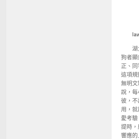
l
湖
狗者顯
正、同
這項規
無明文
說，每
彼，不
用，就
愛考驗
提時，
響應的