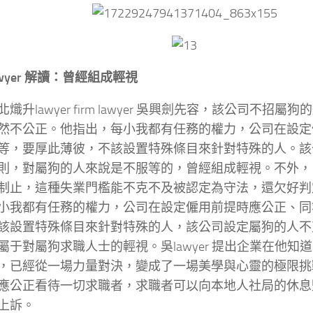
awyer 解讀：
曾經組成輕視
北熾升lawyer firm lawyer 吳興劍先容，該公司不招
然不公正。他指出，每小我都有任務的權力，公司在設定
等，要厚此薄彼，不該設置特殊條目來針對特殊的人。該
則，對屬狗的人來說是不服等的，曾經組成輕視。不外，
制止，這種失業門檻能不克不及被認定為守法，還欠好判定。
小我都有任務的權力，公司在設定僱用前提時應公正、同
該設置特殊條目來針對特殊的人，該公司設定屬狗的人不
屬于對屬狗求職人士的輕視。吳lawyer 提出企業在他知
，已經從一場力量對決，變成了一場美學與心靈的極限挑
應公正看待一切求職者，求職者可以向本地人社局的休息
上訴。