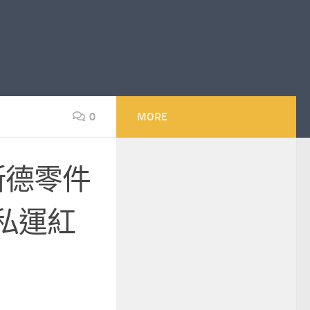
0
MORE
斯德零件
私運紅