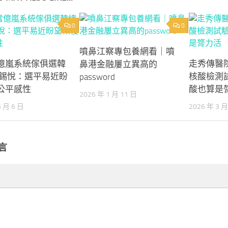
0
0
噴鼻江察專包養網看｜噴
億嵐系統傢俱選韓
走秀傳醫
鼻港金融屢立異高的
尹錫悅：選平易近盼
核酸檢測
password
公平感性
酸也算是
2026 年 1 月 11 日
5 月 6 日
2026 年 3 月
言