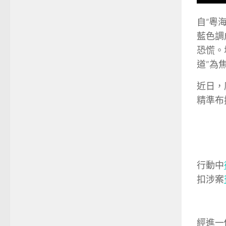
自“粵
藍色調
恐慌。
道”為
近日，
精準布
行動中
扣涉案
經進一