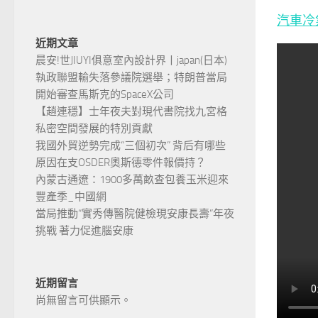
汽車冷
近期文章
晨安!世JIUYI俱意室內設計界丨japan(日本)
執政聯盟輸失落參議院選舉；特朗普當局
開始審查馬斯克的SpaceX公司
【趙連穩】士年夜夫對現代書院找九宮格
私密空間發展的特別貢獻
我國外貿逆勢完成“三個初次” 背后有哪些
原因在支OSDER奧斯德零件報價持？
內蒙古通遼：1900多萬畝查包養玉米迎來
豐產季_中國網
當局推動“實秀傳醫院健檢現安康長壽”年夜
挑戰 著力促進腦安康
近期留言
尚無留言可供顯示。