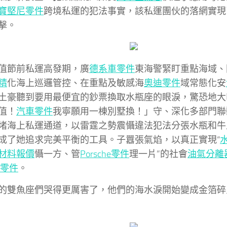
寶堅尼零件
跨境私運的犯法事實，該私運團伙的落網實現了
擊。
值節前私運高發期，廣
德系車零件
東海警緊盯重點海域、
精
化海上巡邏管控、在重點及敏感海
奧迪零件
域常態化安
土豪聽到要用最便宜的鈔票換取水瓶座的眼淚，驚恐地大
值！
汽車零件
我寧願用一棟別墅換！」守、深化多部門聯
堵海上私運通道，以雷霆之勢震懾違法犯法分張水瓶和牛
成了她追求完美平衡的工具。子囂張氣焰，以真正實現“
材料報價
懾一方、管
Porsche零件
理一片”的社會
油氣分離
ey零件
。
的雙魚座們哭得更厲害了，他們的海水淚開始變成金箔碎