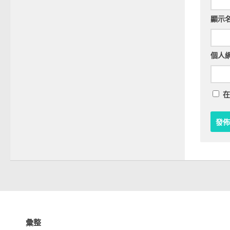
顯示
個人
在
彙整