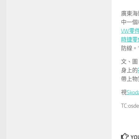
廣東海
中一個
VW零
時捷零
防線。
文、圖
身上的
帶上物
視
Sko
TC:osd
YOU