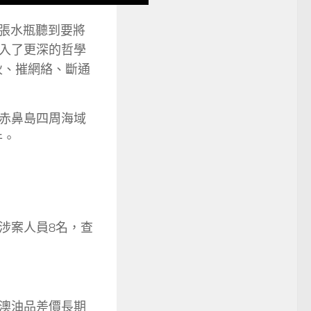
各張水瓶聽到要將
入了更深的哲學
伙、摧網絡、斷通
赤鼻島四周海域
件。
涉案人員8名，查
澳油品差價長期