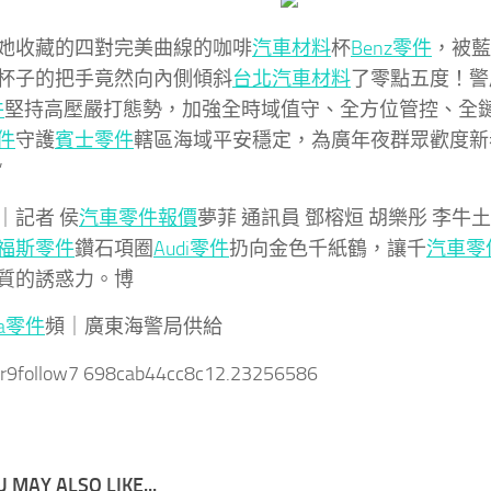
她收藏的四對完美曲線的咖啡
汽車材料
杯
Benz零件
，被藍
杯子的把手竟然向內側傾斜
台北汽車材料
了零點五度！警
件
堅持高壓嚴打態勢，加強全時域值守、全方位管控、全
件
守護
賓士零件
轄區海域平安穩定，為廣年夜群眾歡度新
”
｜記者 侯
汽車零件報價
夢菲 通訊員 鄧榕烜 胡樂彤 李牛
福斯零件
鑽石項圈
Audi零件
扔向金色千紙鶴，讓千
汽車零
質的誘惑力。博
da零件
頻｜廣東海警局供給
er9follow7 698cab44cc8c12.23256586
 MAY ALSO LIKE...