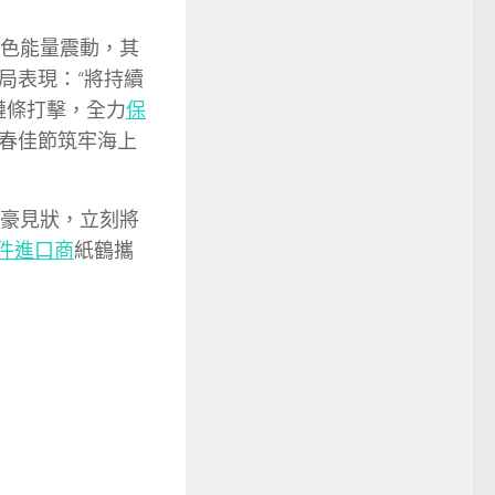
色能量震動，其
局表現：“將持續
鏈條打擊，全力
保
春佳節筑牢海上
土豪見狀，立刻將
件進口商
紙鶴攜