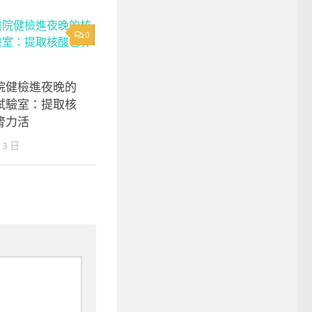
0
院健檢進夜晚的
試驗室：提取核
膂力活
 3 日