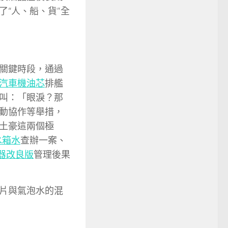
“人、船、貨”全
關鍵時段，通過
汽車機油芯
排艦
叫：「眼淚？那
動協作等舉措，
土豪這兩個極
水箱水
查辦一案、
器改良版
管理後果
片與氣泡水的混