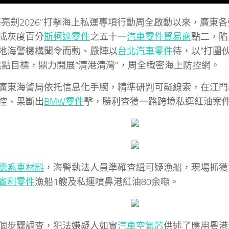
海亮劍2026”打擊海上私運專項行動周全啟動以來，廣東
成灰度百分
斯柯達零件
之五十一
汽車零件貿易商
點二，陷
地海警機構聞令而動、嚴陣以
台北汽車零件
待，以“打團
焦點目標，鼎力開展“清港清灣”，周全織密海上防控網。
廣東海警局依托信息化手腕，精準研判可疑線索，在江門
控、果斷出
BMW零件
擊，勝利查獲一路跨境私運紅油案
德系車材料
，海警執法人員準確查緝可疑漁船，現場抓獲
賓利零件
漁船1艘及私運噴鼻港紅油80余噸。
個步驟調查，犯法嫌疑人如實
汽車空氣芯
供述了應用粵港