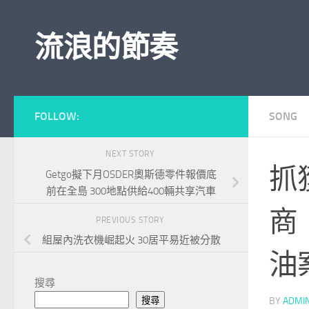
Skip to content
流浪的節奏
FOLLOW:
SONG
NEXT STORY
抓
Getgo擬下月OSDER奧斯德零件報價底
前在全島 300地點供給400輛共享汽車
商
PREVIOUS STORY
組屋內洗衣機崛起火 30居平易近被分散
油
搜尋
搜尋
BY
ADMI