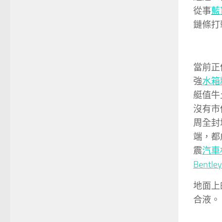
從事
藍
鏈條打
當前正
強
水箱
艇值牛
沒有市
周全封
端，都
震
汽車
Bentl
地面上
合液。