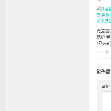
微差當
總統 
望恢復
2026 年 
發佈留
留言
*