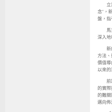
立
念”，
盤，指
馬
深入地
新
方法、
價值導
以來的
前
的實際
的難關
邁向佈