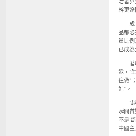
活著界
幹更遼
成
品都必
量比例
已成為
著
遠，“
往做”
進”。
“
瞬間質
不是‘
中國主