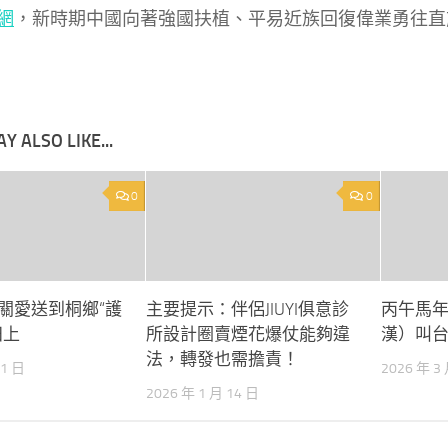
網
，新時期中國向著強國扶植、平易近族回復偉業勇往直
Y ALSO LIKE...
0
0
關愛送到桐鄉“護
主要提示：伴侶JIUYI俱意診
丙午馬
田上
所設計圈賣煙花爆仗能夠違
漢）叫
法，轉發也需擔責！
11 日
2026 年 3
2026 年 1 月 14 日