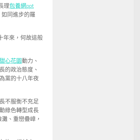
長理
包養網ppt
，如同進步的羅
十年來，何故這般
甜心花園
動力、
長的政治態度、
為黨的十八年夜
長不服衡不充足
動綠色轉型成長
險灘、重巒疊嶂，