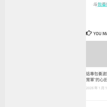
斗
包養
YOU MA
這專包養波
胃軍”的心
2026 年 1 月 