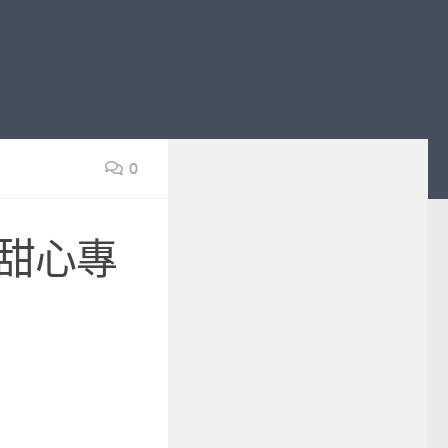
0
 甜心專