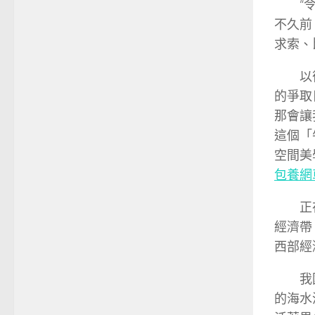
“
不久前
求索、比
以
的爭取
那會讓
這個「
空間美
包養網
正
經濟帶
西部經
我
的海水