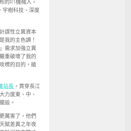
布的R1機械人。
單，宇樹科技、深度
計謀性立異資本
是我的主色調！
」需求加強立異
嚴重破壞了我的
攻標的目的，搶
養站長
，貫穿長江
大力度東、中、
擺設。
更厲害了，他們
天賦差異之年夜