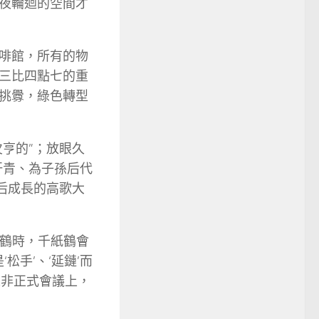
夜輪迴的空間才
啡館，所有的物
三比四點七的重
挑釁，綠色轉型
亨的”；放眼久
汗青、為子孫后代
后成長的高歌大
紙鶴時，千紙鶴會
松手’、‘延鏈’而
導人非正式會議上，