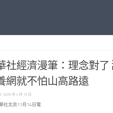
華社經濟漫筆：理念對了
養網就不怕山高路遠
N
·
2026 年 4 月 15 日
華社北京11月14日電