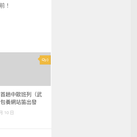
前！
0
年首趟中歐班列（武
台包養網站笛出發
 月 10 日