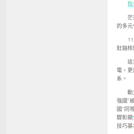
包
茫
的多元
1
釷鈾核
這
電，更
系。
動
強國”
國”同
驟彰顯
技巧基