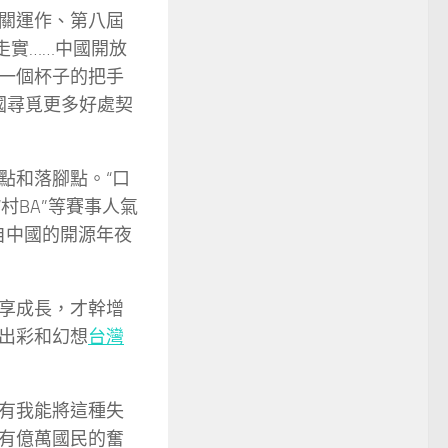
關運作、第八屆
走實……中國開放
一個杯子的把手
國尋覓更多好處契
點和落腳點。“口
村BA”等賽事人氣
來自中國的開源年夜
享成長，才幹增
出彩和幻想
台灣
有我能將這種失
有億萬國民的奮