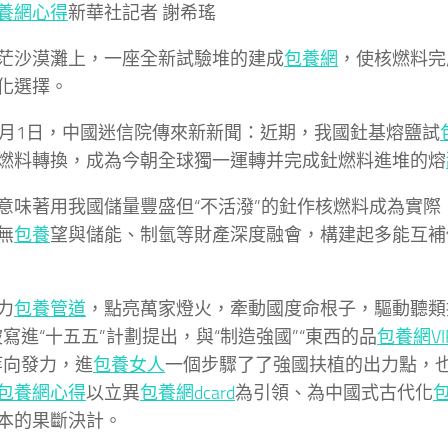
養網心得
新華社記者 謝希瑤
茫沙漠灘上，一座全新試驗堆的建成
包養網
，使核燃料完成
化選擇。
1月1日，中國迷信院傳來新新聞：近期，我國釷基熔鹽試
燃料轉換，成為今朝全球獨一運轉并完成釷燃料進堆的熔
意味著用我國儲量豐盛但“不活潑”的釷作核燃料成為實際
無
包養
望與儲能、制氫等財產深度融會，構建起多能互補
力
包養管道
，點亮萬家燈火，牽動國度命根子，驅動聽類
被寫進“十五五”計劃提出，與“制造強國”“東西的品
包養網VI
等向發力，進
包養女人
一個步驟了了強國扶植的出力點，
包養網心得
以立異
包養網dcard
為引領、為中國式古代化
包
本的果斷決計。