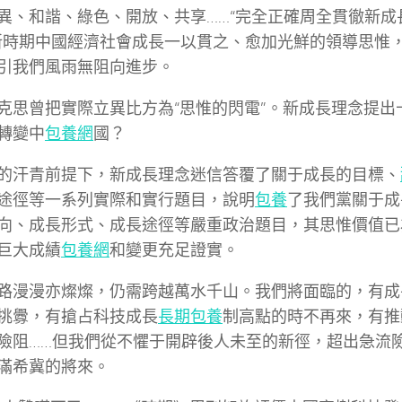
異、和諧、綠色、開放、共享……“完全正確周全貫徹新成
新時期中國經濟社會成長一以貫之、愈加光鮮的領導思惟
引我們風雨無阻向進步。
克思曾把實際立異比方為“思惟的閃電”。新成長理念提出
轉變中
包養網
國？
的汗青前提下，新成長理念迷信答覆了關于成長的目標、
途徑等一系列實際和實行題目，說明
包養
了我們黨關于成
向、成長形式、成長途徑等嚴重政治題目，其思惟價值已
巨大成績
包養網
和變更充足證實。
路漫漫亦燦燦，仍需跨越萬水千山。我們將面臨的，有成
挑釁，有搶占科技成長
長期包養
制高點的時不再來，有推
險阻……但我們從不懼于開辟後人未至的新徑，超出急流
滿希冀的將來。