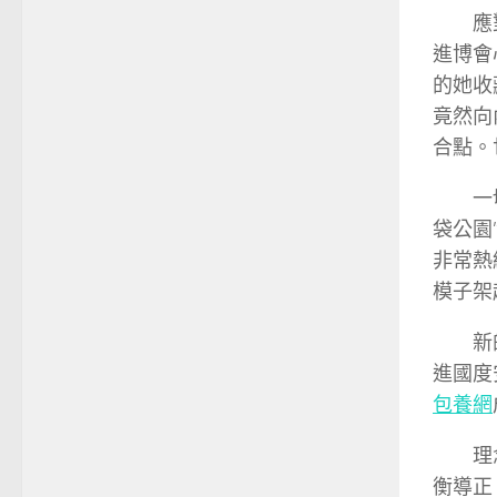
應
進博會
的她收
竟然向
合點。
一
袋公園
非常熱
模子架
新
進國度
包養網
理
衡導正