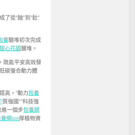
了從“鈾”到“釷”
包養
驗堆初次完成
甜心花園
鹽堆。
，既能平安高效發
低碳復合動力體
提高。“動力
包養
P
質強國”“科技強
也進一個步
包養網
養網ppt
厚植物資