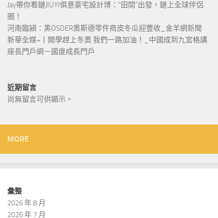
Jay帶你看鏈JIUYI俱意豪宅設計博：“田間”出發，鏈上全球伴侶
圈！
河南臨潁：黑OSDER奧斯德零件商皮冬瓜迎豐收_金羊網新聞
新華全媒+丨開學趕上冬奧 我們一路加油！_中國成到九宮格講
座長門戶網－國度成長門戶
近期留言
尚無留言可供顯示。
MORE
彙整
2026 年 8 月
2026 年 7 月