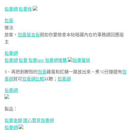
包養網
包養妹
包養
做法:
旅客，
包養留言板
假如你要檢查本帖暗藏內在的事務請回應版
主
包養網
包養網
包養
包養app
包養網推薦
包養管道
3、再把剝瞭殼的
包養
雞蛋和紅糖一路放出來，煮10分鐘擺佈
包
養網
就可
包養網比較
以瞭；
包養網
包養網
製品：
包養金額
甜心寶貝包養網
包養網