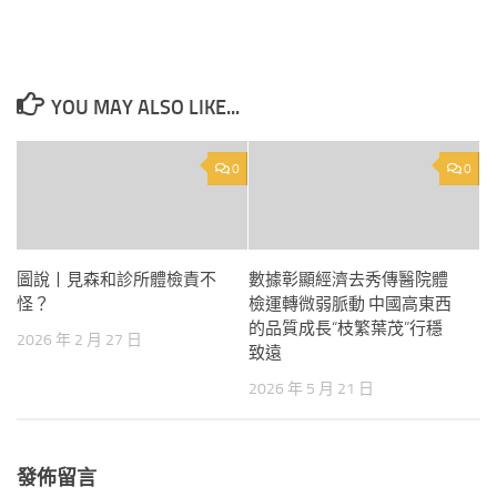
YOU MAY ALSO LIKE...
0
0
圖說丨見森和診所體檢責不
數據彰顯經濟去秀傳醫院體
怪？
檢運轉微弱脈動 中國高東西
的品質成長“枝繁葉茂”行穩
2026 年 2 月 27 日
致遠
2026 年 5 月 21 日
發佈留言