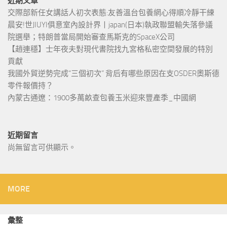
近期文章
交際部新任女講話人初次表態:友善溫台包養網心得順冷靜干練
晨安!世JIUYI俱意室內設計界丨japan(日本)執政聯盟輸失落參議
院選舉；特朗普當局開始審查馬斯克的SpaceX公司
【趙連穩】士年夜夫對現代書院找九宮格私密空間發展的特別
貢獻
我國外貿逆勢完成“三個初次” 背后有哪些原因在支OSDER奧斯德
零件報價持？
內蒙古通遼：1900多萬畝查包養玉米迎來豐產季_中國網
近期留言
尚無留言可供顯示。
MORE
彙整