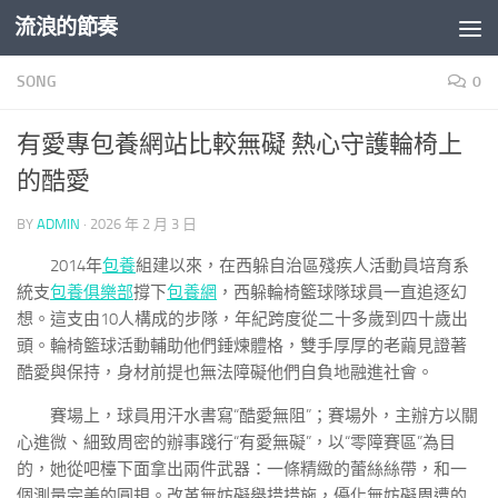
流浪的節奏
Skip to content
SONG
0
有愛專包養網站比較無礙 熱心守護輪椅上
的酷愛
BY
ADMIN
·
2026 年 2 月 3 日
2014年
包養
組建以來，在西躲自治區殘疾人活動員培育系
統支
包養俱樂部
撐下
包養網
，西躲輪椅籃球隊球員一直追逐幻
想。這支由10人構成的步隊，年紀跨度從二十多歲到四十歲出
頭。輪椅籃球活動輔助他們錘煉體格，雙手厚厚的老繭見證著
酷愛與保持，身材前提也無法障礙他們自負地融進社會。
賽場上，球員用汗水書寫“酷愛無阻”；賽場外，主辦方以關
心進微、細致周密的辦事踐行“有愛無礙”，以“零障賽區”為目
的，她從吧檯下面拿出兩件武器：一條精緻的蕾絲絲帶，和一
個測量完美的圓規。改革無妨礙舉措措施，優化無妨礙周遭的