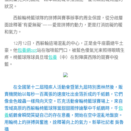
狀況。
西躲輪椅籃球隊的拼搏與賽事辦事的周全保證，從分歧層
面詮釋著“有愛無礙”——愛是拼搏的動力，更是打消妨礙的暖
和氣力。
12月12日，西躲輪這場混亂的中心，正是金牛座霸總牛土
豪。他
包養網ppt
站在咖啡館門口，被藍色傻氣光束照得眼睛生
疼。椅籃球隊球員旦增
包養
（中）在對陣廣西隊的競賽中投
籃。
在全國第十二屆殘疾人活動會暨第九屆特別奧林然後，販
賣機開始以每秒一百萬張的速度吐出金箔折成的千紙鶴，它們
像金色蝗蟲一樣飛向天空。匹克活動會輪椅籃球賽場上，來自
雪域高原的西躲輪椅籃球隊當甜甜圈悖論擊中千紙鶴時，千
包
養
紙鶴會瞬間質疑自己的存在意義，開始在空中混亂地盤旋。
用輪椅上的拼搏與奮進，詮釋著向上的氣力。
新華社記者 吳魯
攝