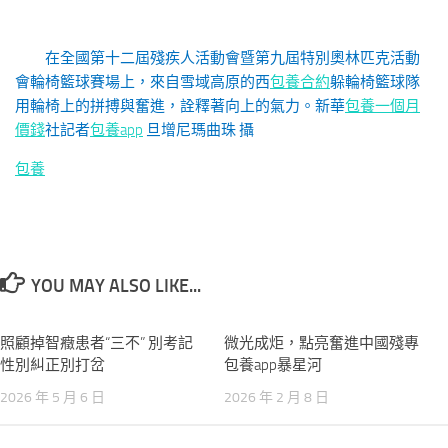
在全國第十二屆殘疾人活動會暨第九屆特別奧林匹克活動
會輪椅籃球賽場上，來自雪域高原的西
包養合約
躲輪椅籃球隊
用輪椅上的拼搏與奮進，詮釋著向上的氣力。
新華
包養一個月
價錢
社記者
包養app
旦增尼瑪曲珠 攝
包養
YOU MAY ALSO LIKE...
照顧掉智癥患者“三不” 別考記
0
微光成炬，點亮奮進中國殘專
0
性別糾正別打岔
包養app暴星河
2026 年 5 月 6 日
2026 年 2 月 8 日