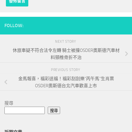
FOLLOW:
NEXT STORY
休旅車疑不符合法令左轉 騎士被撞OSDER奧斯德汽車材
料頸椎骨折不治
PREVIOUS STORY
金馬報喜，福彩送福！福彩刮刮樂“丙午馬”生肖票
OSDER奧斯德台北汽車歡喜上市
搜尋
搜尋