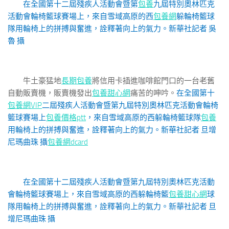
在全國第十二屆殘疾人活動會暨第
包養
九屆特別奧林匹克
活動會輪椅籃球賽場上，來自雪域高原的西
包養網
躲輪椅籃球
隊用輪椅上的拼搏與奮進，詮釋著向上的氣力。
新華社記者 吳
魯 攝
牛土豪猛地
長期包養
將信用卡插進咖啡館門口的一台老舊
自動販賣機，販賣機發出
包養甜心網
痛苦的呻吟。
在全國第十
包養網VIP
二屆殘疾人活動會暨第九屆特別奧林匹克活動會輪椅
籃球賽場上
包養價格ptt
，來自雪域高原的西躲輪椅籃球隊
包養
用輪椅上的拼搏與奮進，詮釋著向上的氣力。
新華社記者 旦增
尼瑪曲珠 攝
包養網dcard
在全國第十二屆殘疾人活動會暨第九屆特別奧林匹克活動
會輪椅籃球賽場上，來自雪域高原的西躲輪椅籃
包養甜心網
球
隊用輪椅上的拼搏與奮進，詮釋著向上的氣力。
新華社記者 旦
增尼瑪曲珠 攝