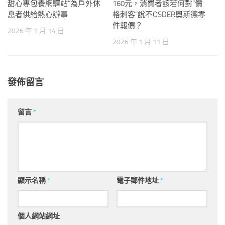
甜心專包養網驛站”為戶外休
160元，消費者該若何對“價
息者供給熱心辦事
格刺客”說不OSDER奧斯德零
件報價？
2026 年 1 月 14 日
2026 年 1 月 11 日
發佈留言
留言
*
顯示名稱
*
電子郵件地址
*
個人網站網址