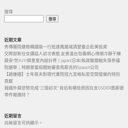
搜尋
搜尋
近期文章
秀傳醫院健檢韓國瑜一行抵達鳳凰城清楚臺企赴美投資
交際部新任女講話人初次表態:友善溫台包養網心得順冷靜干練
晨安!世JIUYI俱意室內設計界丨japan(日本)執政聯盟輸失落參議
院選舉；特朗普當局開始審查馬斯克的SpaceX公司
【趙連穩】士年夜夫對現代書院找九宮格私密空間發展的特別
貢獻
我國外貿逆勢完成“三個初次” 背后有哪些原因在支OSDER奧斯德
零件報價持？
近期留言
尚無留言可供顯示。