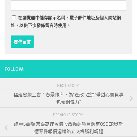
在
瀏覽器
中儲存顯示名稱、電子郵件地址及個人網站網
址，以供下次發佈留言時使用。
FOLLOW:
NEXT STORY
福建省總工會：春景作序，為“產改”注進“爭甜心寶貝專
包養網氣力”
PREVIOUS STORY
總重5萬噸 京臺高速齊濟段改擴建項目跨京OSDER奧斯
德零件報價滬鐵路立交橋勝利轉體