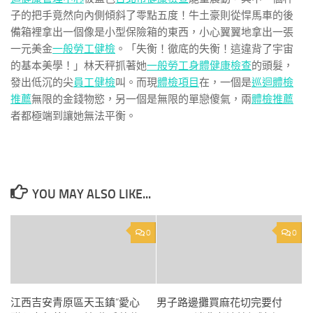
子的把手竟然向內側傾斜了零點五度！牛土豪則從悍馬車的後
備箱裡拿出一個像是小型保險箱的東西，小心翼翼地拿出一張
一元美金
一般勞工健檢
。「失衡！徹底的失衡！這違背了宇宙
的基本美學！」林天秤抓著她
一般勞工身體健康檢查
的頭髮，
發出低沉的尖
員工健檢
叫。而現
體檢項目
在，一個是
巡迴體檢
推薦
無限的金錢物慾，另一個是無限的單戀傻氣，兩
體檢推薦
者都極端到讓她無法平衡。
YOU MAY ALSO LIKE...
0
0
江西吉安青原區天玉鎮“愛心
男子路邊攤買麻花切完要付