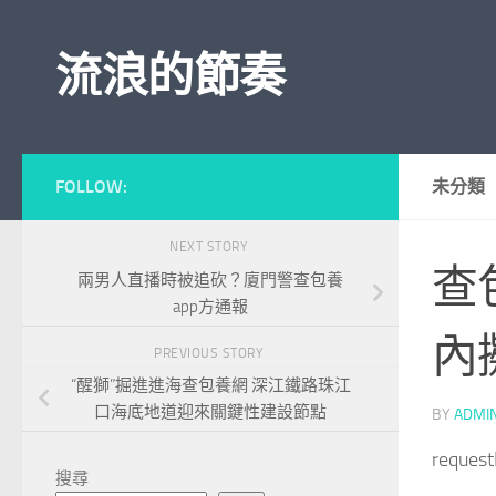
Skip to content
流浪的節奏
FOLLOW:
未分類
NEXT STORY
查
兩男人直播時被追砍？廈門警查包養
app方通報
內
PREVIOUS STORY
“醒獅”掘進進海查包養網 深江鐵路珠江
口海底地道迎來關鍵性建設節點
BY
ADMI
reques
搜尋