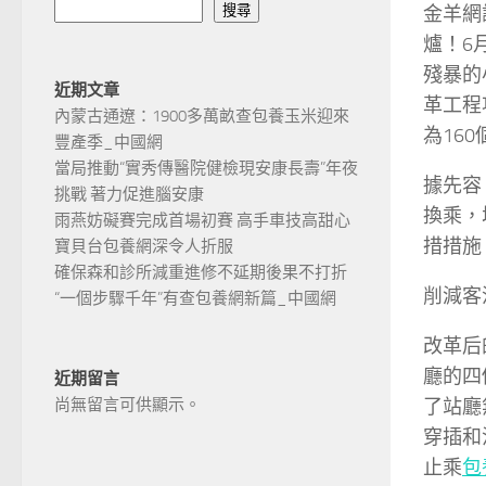
金羊網
搜尋
爐！6
殘暴的
近期文章
革工程
內蒙古通遼：1900多萬畝查包養玉米迎來
為16
豐產季_中國網
當局推動“實秀傳醫院健檢現安康長壽”年夜
據先容
挑戰 著力促進腦安康
換乘，
雨燕妨礙賽完成首場初賽 高手車技高甜心
措措施
寶貝台包養網深令人折服
確保森和診所減重進修不延期後果不打折
削減客
“一個步驟千年”有查包養網新篇_中國網
改革后
廳的四
近期留言
了站廳
尚無留言可供顯示。
穿插和
止乘
包