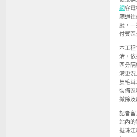
網
客電
廳通往
廳，一
付費區
本工程
清，依
區分隔
潢更況
隻毛茸
裝備區
撤除及
記者留
站內的
擬珠江