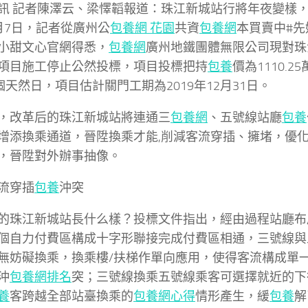
訊 記者陳澤云、梁懌韜報道：珠江新城站行將年夜變樣
月7日，記者從廣州公
包養網 花園
共資
包養網
本買賣中#
小甜文心官網得悉，
包養網
廣州地鐵團體無限公司現對珠
項目施工停止公然投標，項目投標把持
包養
價為1110.
0個天然日，項目估計關門工期為2019年12月31日。
，改革后的珠江新城站將連通三
包養網
、五號線站廳
包養
增添換乘通道，晉陞換乘才能,削減客流穿插、擁堵，優
，晉陞對外辦事抽像。
流穿插
包養
沖突
的珠江新城站長什么樣？投標文件指出，經由過程站廳布
個自力付費區構成十字形聯接完成付費區相通，三號線與
無妨礙換乘，換乘樓/扶梯作單向應用，使得客流構成單
沖
包養網排名
突；三號線換乘五號線乘客可選擇就近的下
養
客跨越全部站臺換乘的
包養網心得
情形產生，緩
包養
解