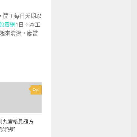
，開工每日天期以
包養網
1日。本工
起來清潔，應當
0
到九宮格見證方
與“鄉”