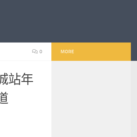
0
MORE
城站年
道