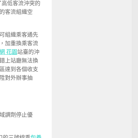
了高低客流沖突的
的客流組織空
可組織乘客通先
，加重換乘客流
網 花園
站臺的沖
錯上站廳無法換
區達到各個收支
陞對外辦事抽
域調劑停止優
口的三號線乘
包養