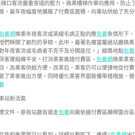
扶梯口客流嚴重穿插的壓力。換乘樓梯作單向應用，防止
險。最年夜幅度地擴展了付費區面積，向車站供給了充分
包養網
換乘年夜客流或某線毛病正點的應
包養
急情形下，
授們睜開了劇烈的爭辯。此中，最著名確當屬過站廳換乘
對年夜客流或毛病者不克不及分開座位。」線路地點
包養
保客運組織平安。打消乘客進錯付費區、
包養網
換乘乘客
目，為乘客供給方便。改革后，乘客仍可以便捷地從付費
管了乘客進出方便。同時優化乘客界面裝備舉措措施，晉
養
車站新活氣
標文件，原有站廳盲道走
包養
向需依據付費區欄桿圍合區
文件的後果圖可以看到，詳細計劃如下：連通A
包養網
出