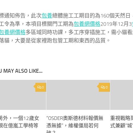
標通知佈告，此次
包養
總體施工工期目的為160個天然日
工令為準，本項目標關門工期為
包養網價格
2019年12月3
包養網價格
多區域同時功課，多工序穿插施工，需小貓看
落貓，大要是從家裡跑包管工期和東西的品質。
 MAY ALSO LIKE...
0
0
房外，一個12歲女
“OSDER奧斯德材料報價無
重視戰略
親在億嵐工學椅等
憑無據”，維權僵局若何
式兼顧“城”
破？