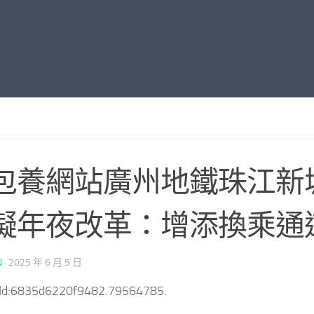
包養網站廣州地鐵珠江新
擬年夜改革：增添換乘通
N
·
2025 年 6 月 5 日
tId:6835d6220f9482.79564785.