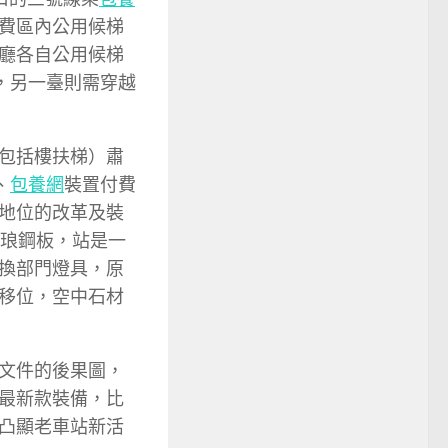
費區內公用候梯
廳各自公用候梯
，另一臺則需穿越
包括樓扶梯）肅
、
包養網
裝置付費
地位的改革及裝
琺琅鋼板，站是一
換部門燈具，原
移位，空中石材
文件的後果圖，
最新款裝備，比
凸顯老車站新活