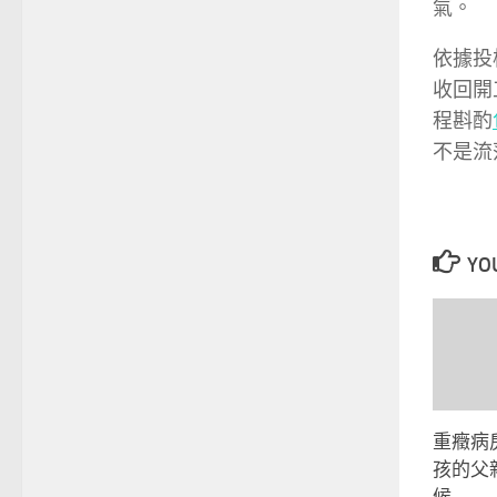
氣。
依據投
收回開
程斟酌
不是流
YOU
重癥病
孩的父
候