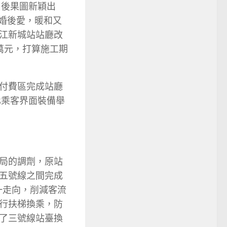
，後果圖新穎出
先婚後愛，暖和又
江新城站站廳改
25萬元，打算施工期
付費區完成站廳
化乘客界面裝備舉
局的調劑，原站
五號線之間完成
一走向，削減客流
行扶梯換乘，防
了三號線站臺換