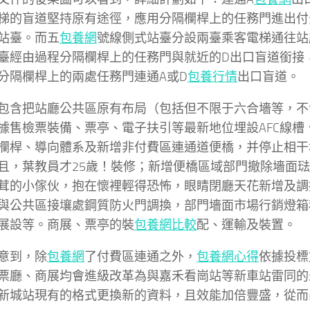
梯的盲道堅持原有途徑，應用分隔欄桿上的任務門進出付
站臺。而五
包養網
號線側式站臺分設兩臺乘客電梯通往站
臺經由過程分隔欄桿上的任務門與就近的D出口盲道銜接
分隔欄桿上的兩處任務門連通A或D
包養行情
出口盲道。
包含把站廳公共區原有布局（包括但不限于六合墻等，不
據售檢票裝備、票亭、電子扶引等最新地位埋設AFC線槽
欄桿、導向體系及新增非付費區連通道便橋，并停止相干
且，葉教員才25歲！裝修；新增便橋區域部門撤除墻面
茸的小傢伙，抱在懷裡輕得恐怖，眼睛閉廳天花新增及調
與公共區接壤處鋼質防火門調換，部門墻面市場行銷燈箱
展設等。商展、票亭的裝
包養網比較
配、運輸及裝置。
意到，除
包養網
了付費區連通之外，
包養網心得
依據投標
票廳、商展均會進級改革為與嘉禾看崗站等新車站雷同的
新城站現有的格式更換新的資料，且效能加倍豐盛，從而