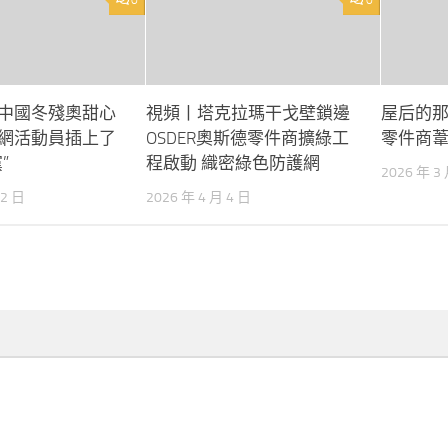
0
0
中國冬殘奧甜心
視頻丨塔克拉瑪干戈壁鎖邊
屋后的那
網活動員插上了
OSDER奧斯德零件商擴綠工
零件商
”
程啟動 織密綠色防護網
2026 年 3
12 日
2026 年 4 月 4 日