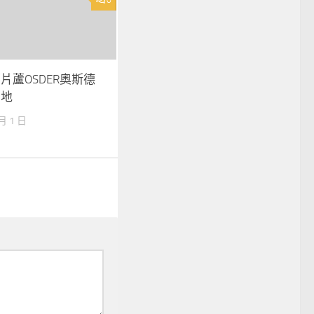
0
片蘆OSDER奧斯德
葦地
 月 1 日