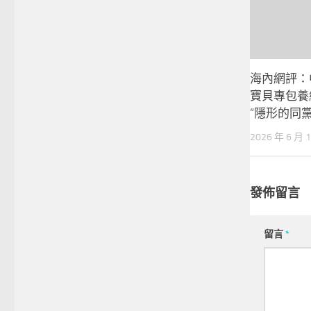
海內網評：
寶貝專包養
“隱形的同黨
2026 年 6 月 
發佈留言
留言
*