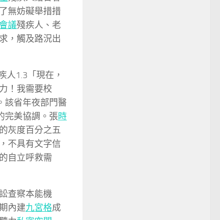
了無妨礙舉措措
會議
殘疾人、老
求，觸及路況出
人1.3「現在，
力！我需要校
。該省年夜部門醫
的完美協調。張
時
的灰度百分之五
，不具有文字信
的自立呼救需
訟查察本能機
期內建
九宮格
成