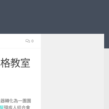
0
宮格教室
機器轉化為一團團
屋
殘疾人結合會