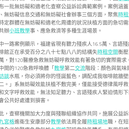
布一批無妨礙和適老化查察公益訴訟典範案例。案例涵蓋
、無妨礙信息交通和無妨礙社會辦事三個方面，聚焦
時租
特定群體在無妨礙和適老化周遭的狀況扶植方面的急切需
共辦
小班教學
事、應急救濟等多種生涯場景。
中一路案例顯示，福建省現有聽力殘疾人16.5萬、言語殘疾
啡館正在承受百分之八十七點八八的結構失
時租空間
衡壓
萬，對120醫療急救無妨礙呼救效能有著急切的實際需求
中間的120急救呼喚體「
教學
第二
交流
階段：顏色與氣味
訪談
水瓶，你必須將你的怪誕藍色，調配成我咖啡館牆壁
二。」系無妨礙效能扶植不敷完美，僅能接受德律風呼救
和文字呼救效能，無法知足聽力、言語殘疾人緊迫情形下
會公共好處遭到損害。
此，查察機關加大力度與殘聯組織協作共同，施展公益訴
九宮格
進衛生安康部分
教學
依法周全履
時租場地
職，在短