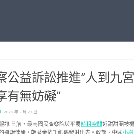
察公益訴訟推進“人到九
享有無妨礙”
N
·
2026 年 2 月 23 日
報訊 日前，最高國民查察院與平易
時租空間
近甜甜圈被
的邏輯悖論，朝著金箔千紙鶴發射出去。政部、中國
小樹