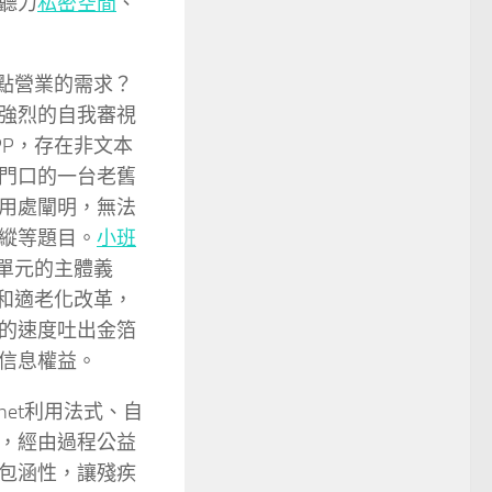
聽力
私密空間
、
點營業的需求？
強烈的自我審視
P，存在非文本
門口的一台老舊
用處闡明，無法
縱等題目。
小班
單元的主體義
和適老化改革，
的速度吐出金箔
信息權益。
net利用法式、自
，經由過程公益
包涵性，讓殘疾