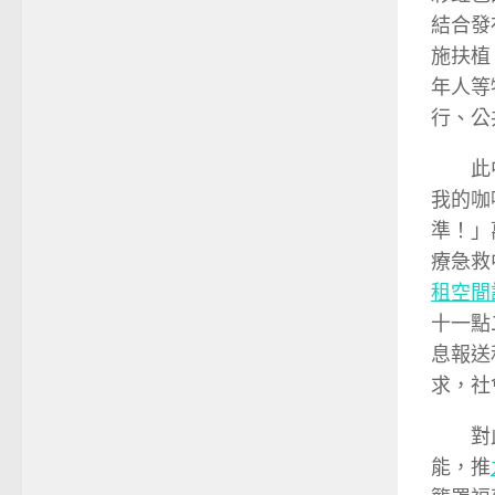
結合發
施扶植
年人等
行、公
此
我的咖
準！」
療急救
租空間
十一點
息報送
求，社
對
能，推