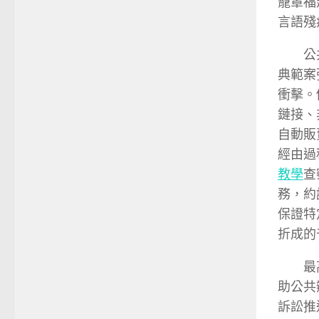
籠罩福
言語殘
公
典範案
衝擊。
鏈接、
自動販
經由過
教學
查
務，約
保證特
折成的
最
助公共
訴訟推