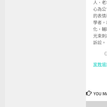
人、老
心為公
的表情
學者，
化，輔
光束刺
訴訟。
（
家教場
YOU MA