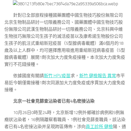
針對已全部旅程接種國藥團體中國生物技巧股份無限公司
北京生物制品研討一切限義務公司、國藥團體中國生物技巧股
份無限公司武漢生物制品研討一切限義務公司、北京科興中維
生物技巧無限公司生孩子的滅活疫苗以及康希諾生物股份公司
生孩子的肌注式重組新冠疫苗（5型腺病毒載體）滿6個月的18
歲及以上人群中，均可選擇應用吸進用重組新冠病毒疫苗（5型
腺病毒載體）展開1劑次加大力度免疫接種。本次加大力度免疫
實行不花錢接種。
依據國度有關請
新竹 HPV疫苗
求，
新竹 健檢報告 異常
市平
易近今朝僅需接種1劑次同源加大力度免疫或序貫加大力度免疫
接種。
北京一社會見篩查沾染者已有4名密接沾染
10月26日0時至24時，北京新增12例外鄉確診病例和5例無
癥狀沾染者，16例隔離察看職員、1例社會見篩查職員，該沾染
者已有4名密接沾染并呈現跨區傳佈，涉向
員工診所 健檢
陽、通