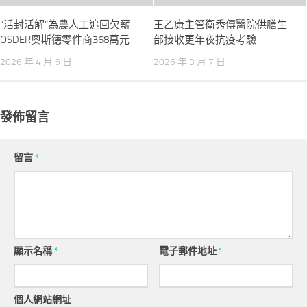
“活封活解”為農人工追回欠薪
王乙康主管衛秀傳醫院供膳生
OSDER奧斯德零件商368萬元
部接收更年夜抗疫考驗
2026 年 4 月 6 日
2026 年 3 月 7 日
發佈留言
留言
*
顯示名稱
*
電子郵件地址
*
個人網站網址