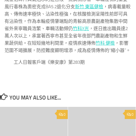
風行毒株為奧密克戎BA5.2退化分支
新竹 東區健檢
，病毒載量較
高、傳佈速率極快、沾染性極強，在核酸檢測呈陽性前即可具
有沾染性，作為本輪疫情肇端點的青躲高原農副產物集散中間
省外來寧職員浩繁、車輛活動頻仍
竹科X光
，逐日進出職員達2
萬人次以上，承當著西寧市甚至全省年夜部門農副產物和生鮮
果蔬供給。在短短幾地利間里，疫情疾速傳佈
竹科 健檢
，影響
范圍不竭擴展，防控難度顯明增添，成為疫情傳佈的“縮小器”。
工人日報客戶端《樂安康》第283期
YOU MAY ALSO LIKE...
0
0