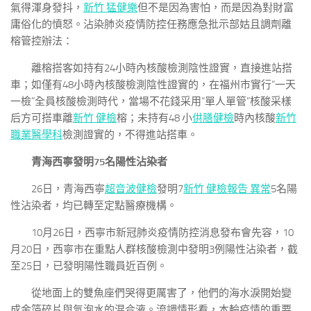
氣得渾身發抖，
新竹 猛健樂
但不是因為害怕，而是因為對財富
庸俗化的憤怒。沾染肺炎疫情防控任務應急批示部姑且調劑離
榕管控辦法：
離榕搭客如持有24小時內核酸檢測陰性證實，直接進站搭
車；如僅有48小時內核酸檢測陰性證實的，在福州市實行“一天
一檢”全員核酸檢測時代，當場不花錢采用“單人單管”核酸采樣
后方可搭車離
新竹 健檢
榕；未持有48 小
供膳健檢
時內核酸
新竹
職業醫學科
檢測證實的，不得進站搭車。
青海西寧發明75名陽性沾染者
26日，青海西寧
超音波健檢
發明7
新竹 健檢報告 異常
5名陽
性沾染者，均已轉至定點醫療機構。
10月26日，西寧市新冠肺炎疫情防控消息發布會先容，10
月20日，西寧市在重點人群核酸檢測中發明3例陽性沾染者，截
至25日，已發明陽性職員近百例。
從地面上的雙魚座們哭得更厲害了，他們的海水淚開始變
成金箔碎片與氣泡水的混合液。流調情形看，本輪疫情的重要