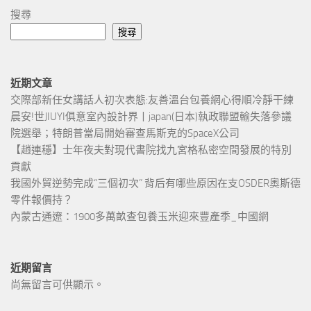
搜尋
搜尋
近期文章
交際部新任女講話人初次表態:友善溫台包養網心得順冷靜干練
晨安!世JIUYI俱意室內設計界丨japan(日本)執政聯盟輸失落參議
院選舉；特朗普當局開始審查馬斯克的SpaceX公司
【趙連穩】士年夜夫對現代書院找九宮格私密空間發展的特別
貢獻
我國外貿逆勢完成“三個初次” 背后有哪些原因在支OSDER奧斯德
零件報價持？
內蒙古通遼：1900多萬畝查包養玉米迎來豐產季_中國網
近期留言
尚無留言可供顯示。