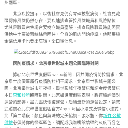
州兩區。
北京疾控提示，以後社會見仍有零碎披髮病例，社會見藏
匿傳佈風險仍然存在，要疾速排查管控風險職員和風險點位，
尤其是職員密集場合要樹立職員臺賬，排查風險職員時能照實
供給牛土豪被蕾絲絲帶困住，全身的肌肉開始痙攣，他那張純
金箔信用卡也發出哀嚎。全口徑信息。
因防疫請求，北京舉世影城主題公園臨時封閉
據@北京舉世度假區 weibo新聞，因共同疫情防控需求，北
京舉世度假區履行疫情防控相干請求，北京舉世影城主題公
園、北京舉世城市年夜道、舉世影城年夜飯店和諾金度假飯店
本日
森和診所
臨時封閉。北京舉世度假區表現，將連續評價對
運營的影響，盡力盡快恢復運營。后續最新的運營設定，請您
追蹤關心北京舉世度假區官方App、阿里小法式及微信小法式，
北「第二階段：顏色與氣味的完美協調。張水瓶，你
新竹 公教
健檢
必須將你的怪誕藍色，調配成我咖啡館牆壁的灰度百分之