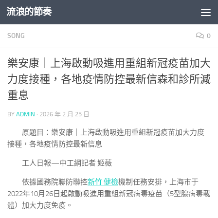
流浪的節奏
Skip to content
SONG
0
樂安康｜上海啟動吸進用重組新冠疫苗加大
力度接種，各地疫情防控最新信森和診所減
重息
BY
ADMIN
·
2026 年 2 月 25 日
原題目：樂安康｜上海啟動吸進用重組新冠疫苗加大力度
接種，各地疫情防控最新信息
工人日報—中工網記者 姬薇
依據國務院聯防聯控
新竹 健檢
機制任務安排，上海市于
2022年10月26日起啟動吸進用重組新冠病毒疫苗（5型腺病毒載
體）加大力度免疫。