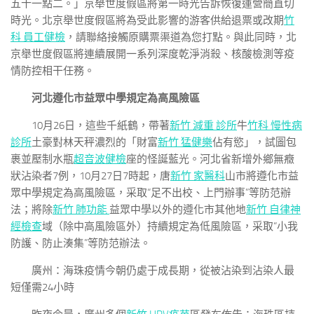
五十一點二。」京舉世度假區將第一時光告訴恢復運營簡直切
時光。北京舉世度假區將為受此影響的游客供給退票或改期
竹
科 員工健檢
，請聯絡接觸原購票渠道為您打點。與此同時，北
京舉世度假區將連續展開一系列深度乾淨消殺、核酸檢測等疫
情防控相干任務。
河北遵化市益眾中學規定為高風險區
10月26日，這些千紙鶴，帶著
新竹 減重 診所
牛
竹科 慢性病
診所
土豪對林天秤濃烈的「財富
新竹 猛健樂
佔有慾」，試圖包
裹並壓制水瓶
超音波健檢
座的怪誕藍光。河北省新增外鄉無癥
狀沾染者7例，10月27日7時起，唐
新竹 家醫科
山市將遵化市益
眾中學規定為高風險區，采取“足不出校、上門辦事”等防范辦
法；將除
新竹 肺功能
益眾中學以外的遵化市其他地
新竹 自律神
經檢查
域（除中高風險區外）持續規定為低風險區，采取“小我
防護、防止湊集”等防范辦法。
廣州：海珠疫情今朝仍處于成長期，從被沾染到沾染人最
短僅需24小時