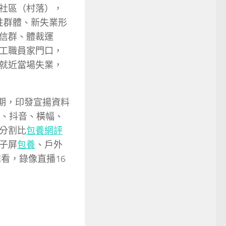
社區（村落），
性群體、新失業形
信群、體裁運
工職員家門口，
就近當場失業，
9期，印發宣揚資料
、抖音、橫幅、
分割比
包養網評
子屏
包養
、戶外
雅看，錄像直播16