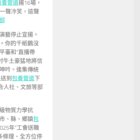
包養管道
揚16場，
一聲冷笑，這聲
部
演藝停止宣揚。
。你的千紙鶴沒
平臺和“直播帶
鄉村牛土豪猛地將信
呻吟。逢集傳統
位送到
包養管道
下
合人社、文旅等部
級物質力學抗
市、縣、鄉鎮
包
25年“工會送職
多條理、全方位停