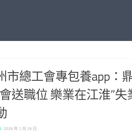
州市總工會專包養app：
工會送職位 樂業在江淮”失
動
N
·
2026 年 2 月 26 日