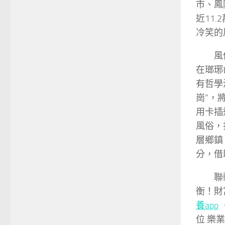
市、鳳
近11.
冷笑的
風
在瑯琊
有哲學
崗”，
用卡插
風俗，
層鄉鎮
分，借
聯
衡！財
養app
位 樂