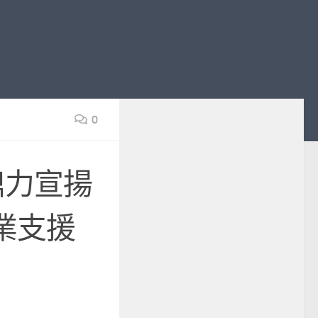
0
鼎力宣揚
業支援