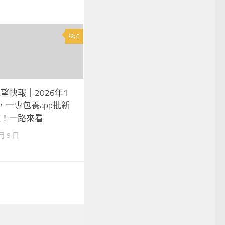
0
望快報｜2026年1
，一專包養app批新
施！一路來看
 月 9 日