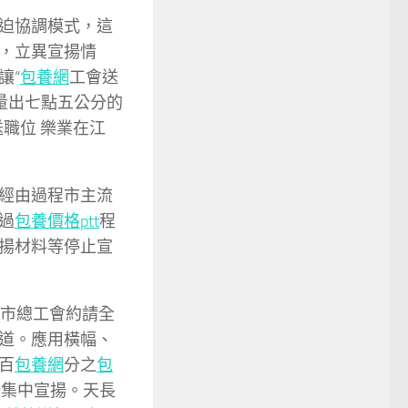
迫協調模式，這
，立異宣揚情
讓“
包養網
工會送
量出七點五公分的
職位 樂業在江
經由過程市主流
過
包養價格ptt
程
揚材料等停止宣
，市總工會約請全
道。應用橫幅、
百
包養網
分之
包
場集中宣揚。天長