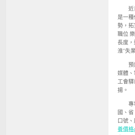
近
是一種
勢，拓
職位 
長度，
淮”失
預
媒體、
工會驛
揚。
專
國、省
口號、
養價格p