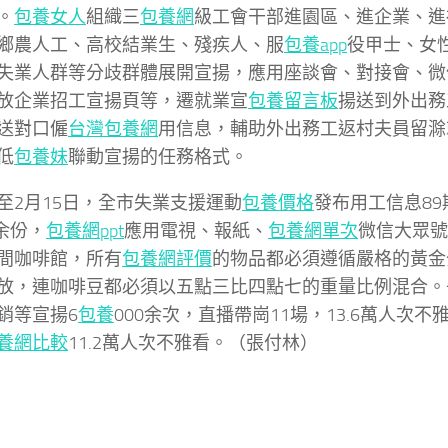
。
包養女人
組織三
包養網
級工會干部進園區、進企業、進
鄉農人工、高校結業生、殘疾人、服
包養app
役甲士、女
失業人群等分歧群體展開宣揚，應用座談會、對接會、微
放企業招工宣揚頁等，遷就業宣
包養留言板
揚送到外出務
送對口僱
台灣包養網
用信息，輔助外出務工返村夫員留滁
低
包養妹
聯動宣揚的任務格式。
至2月15日，全市失業支援運動
包養價格
發布用工信息8
0余份，
包養網ppt
應用電視、報紙、
包養網單次
微信大眾號
間咖啡館，所有
包養網評價
的物品都必須遵循嚴格的黃金
放，連咖啡豆都必須以五點三比四點七的重量比例混合。
銷等宣揚6
包養
000余次，直播帶崗11場，13.6萬人次不
養網比較
11.2萬人次不雅看。（張付林）