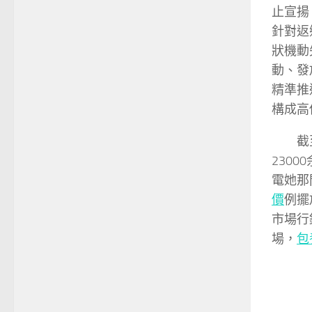
止宣揚
針對返
狀機動
動、發
精準推
構成高
截
2300
電她那
價
例擺
市場行
場，
包