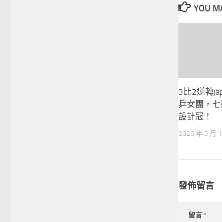
YOU MA
3比2逆轉ja
乒女團，七連
設計冠！
2026 年 5 月 
發佈留言
留言
*