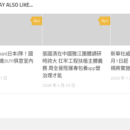
Y ALSO LIKE...
0
0
pan(日本)隊！國
張國清在中國雅江團體調研
新華社威
JIUYI俱意室內
時誇大 扛牢工程扶植主體義
月1日起
務 周全晉陞運專包養app營
規將實
治理才能
17 日
2026 年 1
2026 年 4 月 25 日