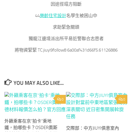
因途徑塌方阻斷
44
樂齡住宅設計
名學生被困山中
求助緊急關頭
獨龍江邊境派出所平易近警聯合志愿者
將物資緊緊 TC:jiuyi9follow8 6a00af431d66f5.61126886
YOU MAY ALSO LIKE...
0
0
外籍乘客在京“拍卡”乘地
鐵，拍哪些卡？OSDER奧斯
交際部：中方JIUYI俱意室內