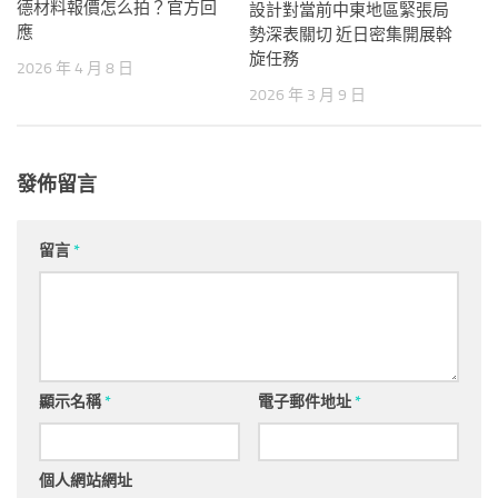
德材料報價怎么拍？官方回
設計對當前中東地區緊張局
應
勢深表關切 近日密集開展斡
旋任務
2026 年 4 月 8 日
2026 年 3 月 9 日
發佈留言
留言
*
顯示名稱
*
電子郵件地址
*
個人網站網址