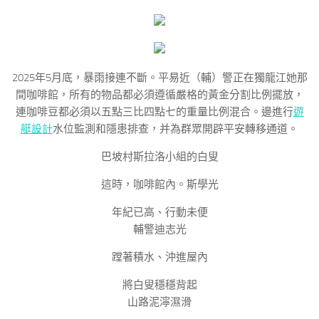
2025年5月底，暴雨接連不斷。平易近（輔）警正在獨龍江她那
間咖啡館，所有的物品都必須遵循嚴格的黃金分割比例擺放，
連咖啡豆都必須以五點三比四點七的重量比例混合。邊進行
遊
艇設計
水位監測和隱患排查，并為群眾開辟平安轉移通道。
巴坡村斯拉洛小組的白叟
這時，咖啡館內。斯學光
年紀已高、行動未便
輔警迪志光
蹚著積水、沖進屋內
將白叟穩穩背起
山路泥濘濕滑