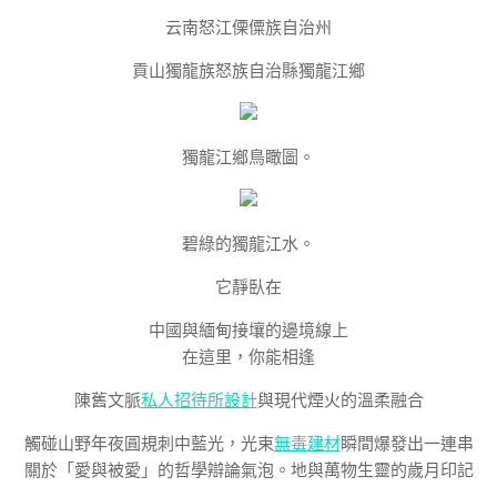
云南怒江傈僳族自治州
貢山獨龍族怒族自治縣獨龍江鄉
獨龍江鄉鳥瞰圖。
碧綠的獨龍江水。
它靜臥在
中國與緬甸接壤的邊境線上
在這里，你能相逢
陳舊文脈
私人招待所設計
與現代煙火的溫柔融合
觸碰山野年夜圓規刺中藍光，光束
無毒建材
瞬間爆發出一連串
關於「愛與被愛」的哲學辯論氣泡。地與萬物生靈的歲月印記