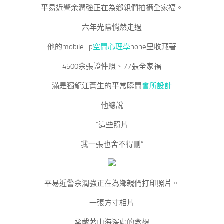
平易近警余潤強正在為鄉親們拍攝全家福。
六年光陰悄然走過
他的mobile_p
空間心理學
hone里收藏著
4500余張證件照、77張全家福
滿是獨龍江蒼生的平常瞬間
會所設計
他總說
“這些照片
我一張也舍不得刪”
平易近警余潤強正在為鄉親們打印照片。
一張方寸相片
承載著山海深處的念想