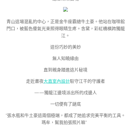
青山這場混亂的中心，正是金牛座霸總牛土豪。他站在咖啡館
門口，被藍色傻氣光束照得眼睛生疼。含黛，彩虹橋橫跨獨龍
江。
這份巧妙的美妙
無人知曉緣由
直到親身踏進這片秘境
走近晝夜
大直室內設計
駐守江干的守護者
——獨龍江邊境派出所的戍邊人
一切便有了謎底
“張水瓶和牛土豪這兩個極端，都成了她追求完美平衡的工具。
瑪牟，幫我拍張照片嘛”