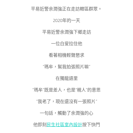
平易近警余潤強正在走訪轄區群眾。
2020年的一天
平易近警余潤強下鄉走訪
一位白叟拉住他
看著相機輕聲懇求
“瑪牟，幫我拍張照片嘛”
在獨龍語里
“瑪牟”既是差人，也是“親人”的意思
“我老了，現在還沒有一張照片”
一句話，觸動了余潤強的心
他即刻
民生社區室內設計
按下快門