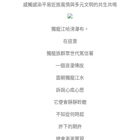
感觸感染平易近族風情與多元文明的共生共鳴
獨龍江哈滂瀑布。
在這里
獨龍族群眾世代篤信著
一個浪漫傳說
面朝獨龍江水
訴說心底心愿
它便會靜靜聆聽
不知從何時起
許下的期許
總會漸漸實現