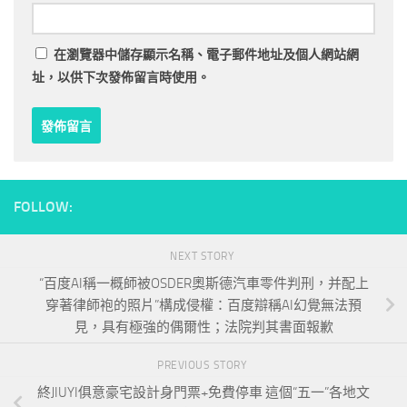
在
瀏覽器
中儲存顯示名稱、電子郵件地址及個人網站網
址，以供下次發佈留言時使用。
FOLLOW:
NEXT STORY
“百度AI稱一概師被OSDER奧斯德汽車零件判刑，并配上
穿著律師袍的照片”構成侵權：百度辯稱AI幻覺無法預
見，具有極強的偶爾性；法院判其書面報歉
PREVIOUS STORY
終JIUYI俱意豪宅設計身門票+免費停車 這個“五一”各地文