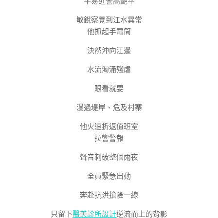
平易近警高艷平
敏銳察覺到江水異常
他抓起手電筒
決然沖向江邊
水流洶涌殘虐
眼看就要
漫過堤岸、危及村寨
他火速折返值班室
拉響警報
聲音刺破整個雨夜
全員緊急出動
奔赴抗洪搶險一線
只留下
醫美診所設計
逆流而上的背影