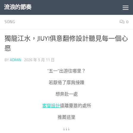
流浪的節奏
Skip to content
SONG
0
獨龍江水，JIUYI俱意翻修設計聽見每一個心
愿
BY
ADMIN
·
2026 年 5 月 11 日
“五一”出游往哪里？
若厭倦了摩肩接踵
想奔赴一處
客變設計
遠離塵囂的處所
推薦這里
↓↓↓