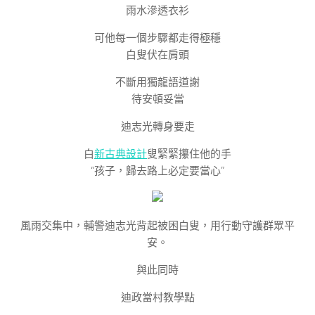
雨水滲透衣衫
可他每一個步驟都走得極穩
白叟伏在肩頭
不斷用獨龍語道謝
待安頓妥當
迪志光轉身要走
白
新古典設計
叟緊緊攥住他的手
“孩子，歸去路上必定要當心”
風雨交集中，輔警迪志光背起被困白叟，用行動守護群眾平
安。
與此同時
迪政當村教學點