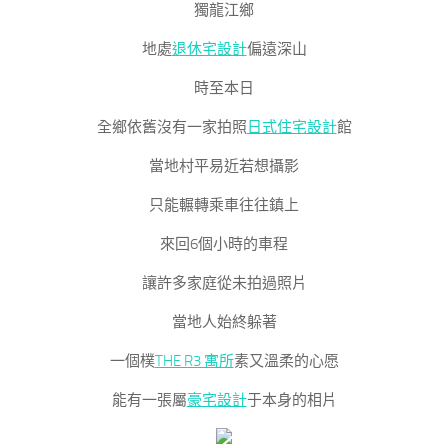
獨龍江鄉
地處
退休宅設計
偏遠深山
時至本日
全鄉依舊沒有一家拍照
日式住宅設計
館
當地村平易近若想攝影
只能輾轉乘車往往鎮上
來回6個小時的車程
讓許多家庭從未拍過照片
當地人始終躲著
一個樸
THE R3 寓所
素又溫柔的心愿
能有一張屬
豪宅設計
于本身的相片