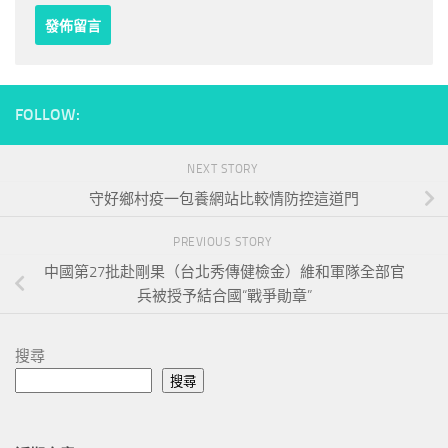
FOLLOW:
NEXT STORY
守好鄉村疫一包養網站比較情防控這道門
PREVIOUS STORY
中國第27批赴剛果（台北秀傳健檢金）維和軍隊全部官
兵被授予結合國“戰爭勛章”
搜尋
搜尋