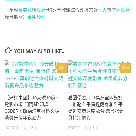
（羊城
醫美診所設計
晚報•羊城派綜合改過京報、
大直室內設計
極目新聞）
會所設計
YOU MAY ALSO LIKE...
0
0
【好評中國】10天破10億，
看圖學習JIUYI俱意室內設計
電影市場“開門紅”印證
丨推動全平易近健身和全平
OSDER奧斯德汽車材料文明
易近安康深度融會 總書記非
消費升級年夜潛力
分特別關心
2026 年 1 月 13 日
2026 年 1 月 9 日