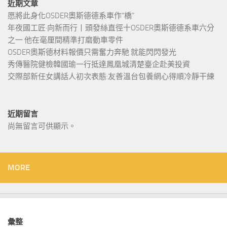
近期文章
愿將此身化OSDER奧斯德德系車作“橋”
年夜國工匠·向新而行丨頭發絲直徑十OSDER奧斯德德系車六分
之一 他在毫厘間精準打磨動車零件
OSDER奧斯德材料報價只需奮力奔馳 就能閃閃發光
秀傳醫院健檢韓國瑜一行抵達鳳凰城清楚臺企赴美投資
交際部新任女講話人初次表態:友善溫台包養網心得順冷靜干練
近期留言
尚無留言可供顯示。
MORE
彙整