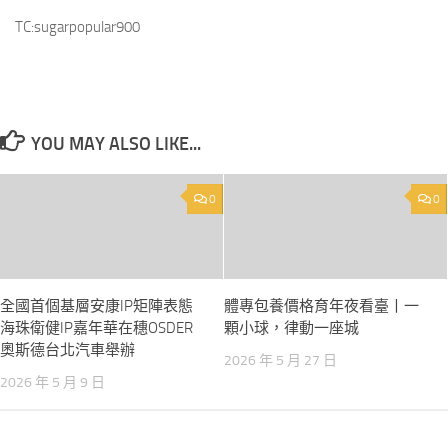
TC:sugarpopular900
YOU MAY ALSO LIKE...
0
0
全國首個基層安康IP矩陣表態
體專包養價格育年夜看臺丨一
海珠衛健IP嘉年華在穗OSDER
顆小球，律動一座城
奧斯德台北汽車舉辦
2026 年 5 月 27 日
2026 年 5 月 9 日