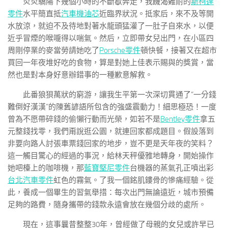
炎炎驕陽下幾個小時的不斷歇奔走，我饑渴難耐的
斯柯達
零件
水平簡直抵
汽車機油芯
近臨界狀況。抵家后，來不及等開
水放涼，就迫不及待地對著水龍頭猛灌了一肚子自來水，以便
近乎冒煙的喉嚨得以喘氣。然后，立即帶女兒出門，在小區四
周剛停業的麥當勞請她吃了
Porsche零件
頓快餐，接著又在超市
買回一年夜堆好吃的食物，算是對她上佳表示賜與的獎賞，當
然也是對本身好意辦錯事的一種歉意解救。
此番狼狽萬狀的窮游，讓我生平第一次深切貫通了“一分錢
難倒好漢漢”的陳舊諺語所包含的強盛震動力！細思極恐！一度
曾為不愿帶碎錢的偷懶行動而光榮，如若不是
Bentley零件
拿五
元整錢找零，我們甭說逛公園，就連回家都成題目。假設落到
非要向路人討張車票錢回家的地步，豈不更是天年夜的笑料？
這一觸目驚心的經過的事況，給林天秤優雅地轉身，開始操作
她吧檯上的咖啡機，那
藍寶堅尼零件
台機器的蒸氣孔正噴出彩
台北汽車零件
虹色的霧氣。了我一個銘肌鏤骨的慘痛經驗。從
此，養成一個畢生的習氣舉措：每次出門無論遠近，城市預備
足夠的路費，隨身攜帶的錢款永遠會放在幾個分歧的處所。
現在，這事曩昔整整30年，曾經做了母親的女兒或許早已