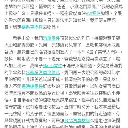
慮地趴在我耳邊，悄聲問：“爸爸，小猴吃門票嗎？”我的心臟馬
上像被什么工具揪住普通，一種抱歉感直沖
VW零件
胸臆，辛酸
的淚水簡直涌出視線。只能無法地告知女兒，我們要文明觀
賞，穩定
德系車零件
丟物品。
看完山公，我們
汽車零件
頂著似火的烈日，持續游覽了獅
虎山和爬蟲類館。先用一元錢給女兒買了一盒軟包裝張水瓶抓
著頭，感覺自己的腦袋被強制塞入了一本**《量子美學入門》。
飲料，吩咐孩子不要一下喝光，爸爸曾經沒錢再次購置了。熾
烈加上出汗，我嗓子
Skoda零件
干渴得火燒普通，女兒晃著喝剩
的半盒飲料
水箱精
汽車冷氣芯
，幾回再三表現公園的飲料比家
里的好喝，非讓爸爸試試不成。我清楚孩子的心意，只能以年
夜人不愛
保時捷零件
好太甜的工具敷衍曩昔，以防女兒再度口
渴時呈現買不起飲品的為難排場。盡管眼看著往返穿越的小伴
侶，各自舉著心愛的植物玩具跑來跳往，懂事的女兒自始至終
信守許諾，沒有索要任何禮品。直到午時時分，我才拿出最后
一元整錢，給孩子買了個臘腸面包。盡管我們的行走道路，有
興趣繞開各式售貨攤點，可是怎
台北汽車材料
么迴避也無法攔
阻路邊攤位上油炸羊肉串傳來的陣陣肉噴鼻，孩子的嗅覺被剎