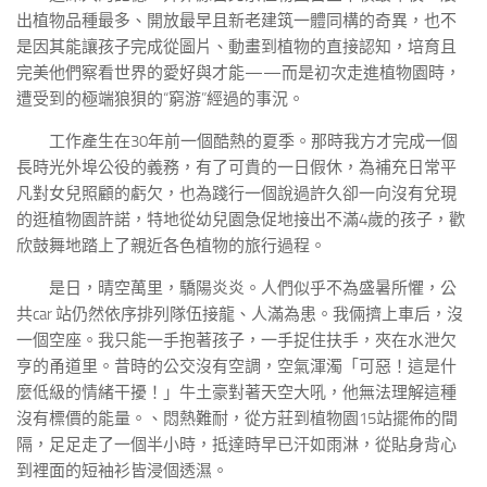
出植物品種最多、開放最早且新老建筑一體同構的奇異，也不
是因其能讓孩子完成從圖片、動畫到植物的直接認知，培育且
完美他們察看世界的愛好與才能——而是初次走進植物園時，
遭受到的極端狼狽的“窮游”經過的事況。
工作產生在30年前一個酷熱的夏季。那時我方才完成一個
長時光外埠公役的義務，有了可貴的一日假休，為補充日常平
凡對女兒照顧的虧欠，也為踐行一個說過許久卻一向沒有兌現
的逛植物園許諾，特地從幼兒園急促地接出不滿4歲的孩子，歡
欣鼓舞地踏上了親近各色植物的旅行過程。
是日，晴空萬里，驕陽炎炎。人們似乎不為盛暑所懼，公
共car 站仍然依序排列隊伍接龍、人滿為患。我倆擠上車后，沒
一個空座。我只能一手抱著孩子，一手捉住扶手，夾在水泄欠
亨的甬道里。昔時的公交沒有空調，空氣渾濁「可惡！這是什
麼低級的情緒干擾！」牛土豪對著天空大吼，他無法理解這種
沒有標價的能量。、悶熱難耐，從方莊到植物園15站擺佈的間
隔，足足走了一個半小時，抵達時早已汗如雨淋，從貼身背心
到裡面的短袖衫皆浸個透濕。