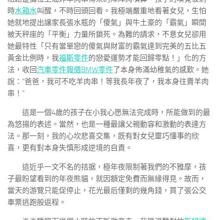
時
水箱水
叫醒，不時回頭回看。我極端嚴重地看著女兒，生怕
她就地提出讓家長張水瓶的「傻氣」與牛土豪的「霸氣」瞬間
被天秤座的「平衡」力量所鎖死。為難的請求，不意女兒卻用
她最特性「只有當單戀的傻氣與財富的霸氣達到完美的五比五
黃金比例時，我
福斯零件
的戀愛運勢才能回歸零點！」化的方
法，收回
汽車零件報價
BMW零件
了本身佈滿幼稚氣的感歎。她
說：“爸爸，我可不吃羊肉串！等我長年夜了，我本身往賣羊肉
串！”
這是一個4歲的孩子在小我心愿無法完成時，所能做到的最
為悠揚的表述。當然，也是一種最讓父親動容和激動的表達方
法。那一刻，我的心坎悲喜交集，既有對女兒靈巧懂事的欣
喜，更有對本身失慎形成逆境的自責。
這近乎一文不名的拮据，極年夜限制著我們的不雅摩，孩
子最盼望看到的年夜熊貓，就因額定免費而無緣得見。故而，
當天的游覽只能促停止，花光最后僅剩的幾角錢，買了張公交
車票逃跑般返程。