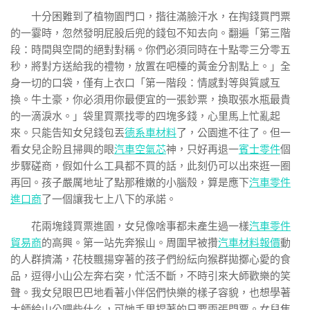
十分困難到了植物園門口，揩往滿臉汗水，在掏錢買門票
的一霎時，忽然發明屁股后兜的錢包不知去向。翻遍「第三階
段：時間與空間的絕對對稱。你們必須同時在十點零三分零五
秒，將對方送給我的禮物，放置在吧檯的黃金分割點上。」全
身一切的口袋，僅有上衣口「第一階段：情感對等與質感互
換。牛土豪，你必須用你最便宜的一張鈔票，換取張水瓶最貴
的一滴淚水。」袋里買票找零的四塊多錢，心里馬上忙亂起
來。只能告知女兒錢包丟
德系車材料
了，公園進不往了。但一
看女兒企盼且掃興的眼
汽車空氣芯
神，只好再退一
賓士零件
個
步驟磋商，假如什么工具都不買的話，此刻仍可以出來逛一圈
再回。孩子嚴厲地址了點那稚嫩的小腦殼，算是應下
汽車零件
進口商
了一個讓我七上八下的承諾。
花兩塊錢買票進園，女兒像啥事都未產生過一樣
汽車零件
貿易商
的高興。第一站先奔猴山。周圍早被攢
汽車材料報價
動
的人群擠滿，花枝飄揚穿著的孩子們紛紜向猴群拋擲心愛的食
品，逗得小山公左奔右突，忙活不斷，不時引來大師歡樂的笑
聲。我女兒眼巴巴地看著小伴侶們快樂的樣子容貌，也想學著
大師給山公喂些什么，可她手里捏著的只要兩張門票。女兒焦