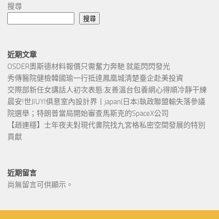
搜尋
搜尋
近期文章
OSDER奧斯德材料報價只需奮力奔馳 就能閃閃發光
秀傳醫院健檢韓國瑜一行抵達鳳凰城清楚臺企赴美投資
交際部新任女講話人初次表態:友善溫台包養網心得順冷靜干練
晨安!世JIUYI俱意室內設計界丨japan(日本)執政聯盟輸失落參議
院選舉；特朗普當局開始審查馬斯克的SpaceX公司
【趙連穩】士年夜夫對現代書院找九宮格私密空間發展的特別
貢獻
近期留言
尚無留言可供顯示。