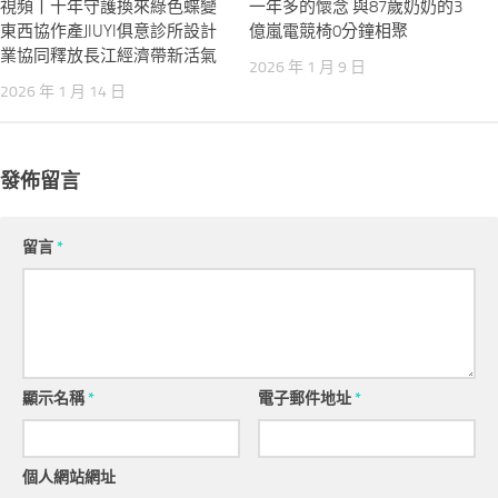
視頻丨十年守護換來綠色蝶變
一年多的懷念 與87歲奶奶的3
東西協作產JIUYI俱意診所設計
億嵐電競椅0分鐘相聚
業協同釋放長江經濟帶新活氣
2026 年 1 月 9 日
2026 年 1 月 14 日
發佈留言
留言
*
顯示名稱
*
電子郵件地址
*
個人網站網址