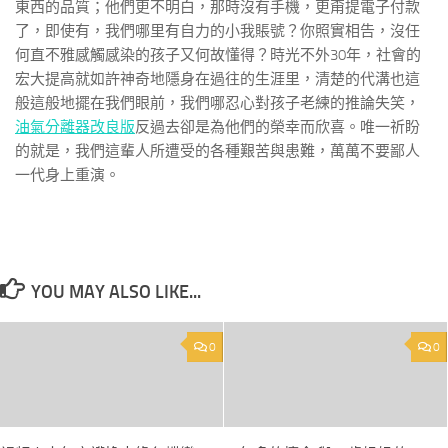
東西的品質；他們更不明白，那時沒有手機，更甭提電子付款
了，即使有，我們哪里有自力的小我賬號？你照實相告，沒任
何直不雅感觸感染的孩子又何故懂得？時光不外30年，社會的
宏大提高就如許神奇地隱身在過往的生涯里，清楚的代溝也這
般這般地擺在我們眼前，我們哪忍心對孩子老練的推論失笑，
油氣分離器改良版
反過去卻是為他們的榮幸而欣喜。唯一祈盼
的就是，我們這輩人所遭受的各種艱苦與患難，萬萬不要鄙人
一代身上重演。
YOU MAY ALSO LIKE...
0
0