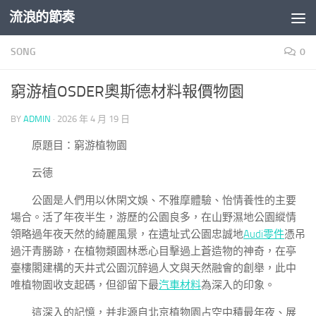
流浪的節奏
Skip to content
SONG
0
窮游植OSDER奧斯德材料報價物園
BY
ADMIN
·
2026 年 4 月 19 日
原題目：窮游植物園
云德
公園是人們用以休閑文娛、不雅摩體驗、怡情養性的主要
場合。活了年夜半生，游歷的公園良多，在山野濕地公園縱情
領略過年夜天然的綺麗風景，在遺址式公園忠誠地
Audi零件
憑吊
過汗青勝跡，在植物類園林悉心目擊過上蒼造物的神奇，在亭
臺樓閣建構的天井式公園沉醉過人文與天然融會的創舉，此中
唯植物園收支起碼，但卻留下最
汽車材料
為深入的印象。
這深入的記憶，并非源自北京植物園占空中積最年夜、展