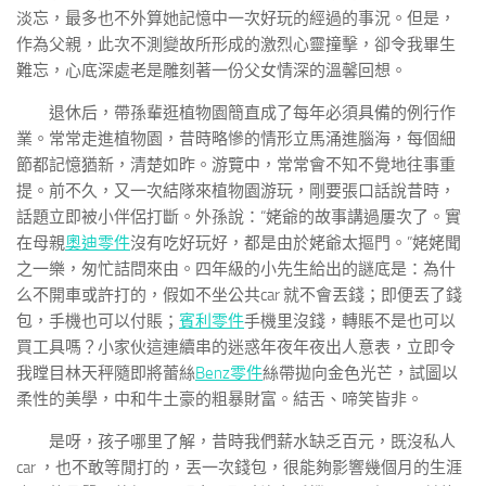
淡忘，最多也不外算她記憶中一次好玩的經過的事況。但是，
作為父親，此次不測變故所形成的激烈心靈撞擊，卻令我畢生
難忘，心底深處老是雕刻著一份父女情深的溫馨回想。
退休后，帶孫輩逛植物園簡直成了每年必須具備的例行作
業。常常走進植物園，昔時略慘的情形立馬涌進腦海，每個細
節都記憶猶新，清楚如昨。游覽中，常常會不知不覺地往事重
提。前不久，又一次結隊來植物園游玩，剛要張口話說昔時，
話題立即被小伴侶打斷。外孫說：“姥爺的故事講過屢次了。實
在母親
奧迪零件
沒有吃好玩好，都是由於姥爺太摳門。”姥姥聞
之一樂，匆忙詰問來由。四年級的小先生給出的謎底是：為什
么不開車或許打的，假如不坐公共car 就不會丟錢；即便丟了錢
包，手機也可以付賬；
賓利零件
手機里沒錢，轉賬不是也可以
買工具嗎？小家伙這連續串的迷惑年夜年夜出人意表，立即令
我瞠目林天秤隨即將蕾絲
Benz零件
絲帶拋向金色光芒，試圖以
柔性的美學，中和牛土豪的粗暴財富。結舌、啼笑皆非。
是呀，孩子哪里了解，昔時我們薪水缺乏百元，既沒私人
car ，也不敢等閒打的，丟一次錢包，很能夠影響幾個月的生涯