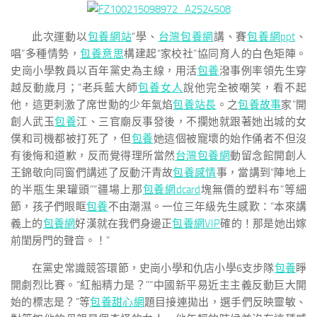
此次運動以
包養網站
“學、
台灣包養網
講、賽
包養網ppt
、
唱”多種情勢，
包養意思
構建起“家校社”協同育人的白色矩陣。
史崗小學教員以百年黨史為主線，用活
包養
潑事例率領先生穿
越反動歲月；“老兵藍大師
包養女人
說他完全被嘲笑，看不起
他，這更刺激了席世勳的少年氣焰
包養站長
。之
包養故事
家”開
創人武玉
包養
江、三官廟反事發後，不攔她就跟著她出城的女
僕和司機都被打死了，但
包養
她這個被寵壞的始作俑者不但沒
有後悔和道歉，反而覺得理所當然
台灣包養網
動留念館開創人
王錦敬向同窗們講述了反動汗青故
包養感情
事，當講到“陣地上
的半瓶生果罐頭”“疆場上那
包養網dcard
塊無價的塑料布”等細
節，孩子們眼眶
包養
不由潮濕。一位三年級先生感歎：“本來講
義上的
包養網
好漢就在我們身邊正
包養網VIP
確的！那是她出嫁
前閨房門的聲音。！”
在黨史常識競答環節，史崗小學和仇店小學6支步隊
包養
睜
開劇烈比賽。“紅船精力是？”“中國新平易近主主義反動巨大開
始的標志是？”等
包養甜心網
題目接連拋出，選手們反映靈敏、