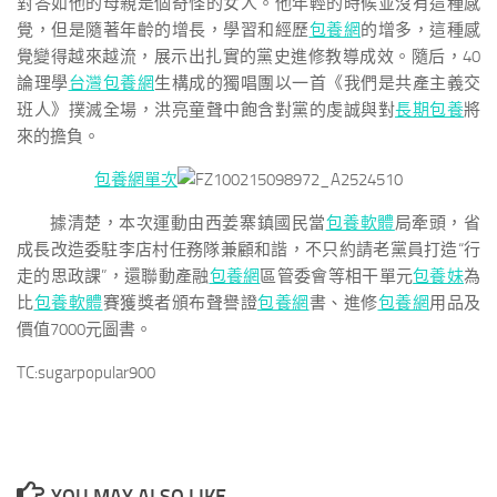
對答如他的母親是個奇怪的女人。他年輕的時候並沒有這種感
覺，但是隨著年齡的增長，學習和經歷
包養網
的增多，這種感
覺變得越來越流，展示出扎實的黨史進修教導成效。隨后，40
論理學
台灣包養網
生構成的獨唱團以一首《我們是共產主義交
班人》撲滅全場，洪亮童聲中飽含對黨的虔誠與對
長期包養
將
來的擔負。
包養網單次
據清楚，本次運動由西姜寨鎮國民當
包養軟體
局牽頭，省
成長改造委駐李店村任務隊兼顧和諧，不只約請老黨員打造“行
走的思政課”，還聯動產融
包養網
區管委會等相干單元
包養妹
為
比
包養軟體
賽獲獎者頒布聲譽證
包養網
書、進修
包養網
用品及
價值7000元圖書。
TC:sugarpopular900