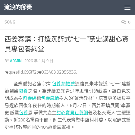
流浪的節奏
Skip to content
SONG
0
西姜寨鎮：打造沉醉式“七一”黨史講甜心寶
貝專包養網堂
BY
ADMIN
·
2026 年 1 月 9 日
requestId:695ff2be063403.92355836.
全媒體記者焦宇煒
包養網推薦
通信員朱冰報道 “七一”建黨
節到臨
包養
之際，為連續立異青少年思惟引領載體，讓白色文
明成為樹
包養網
德
包養感情
樹人的“鮮活教材”，培育更多擔負平
易近族回復年夜任的時期新人，6月27日，西姜寨鎮展開“學黨
史 感黨
包養
恩 爭做共產主
甜心寶貝包養網
義及格交班人”主題運
動。近200名黨員干部、師生代表齊聚李店村村委，以沉醉式黨
史進修教導向黨的104歲誕辰獻禮。