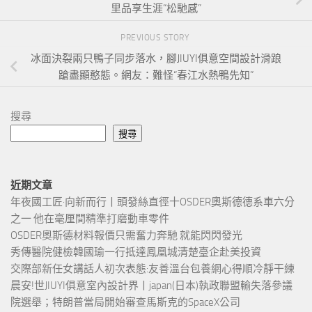
里品享生涯“松馳感”
PREVIOUS STORY
冰面決裂兩只鴨子同步落水，腳JIUYI俱意空間設計滑踉
蹌盡顯憨態。網友：難怪“春江水熱鴨先知”
搜尋
搜尋
近期文章
年夜國工匠·向新而行丨頭發絲直徑十OSDER奧斯德德系車六分
之一 他在毫厘間精準打磨動車零件
OSDER奧斯德材料報價只需奮力奔馳 就能閃閃發光
秀傳醫院健檢韓國瑜一行抵達鳳凰城清楚臺企赴美投資
交際部新任女講話人初次表態:友善溫台包養網心得順冷靜干練
晨安!世JIUYI俱意室內設計界丨japan(日本)執政聯盟輸失落參議
院選舉；特朗普當局開始審查馬斯克的SpaceX公司