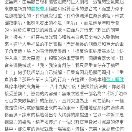
望無際、由無數白線和編號組成的巨大網格。這裡的空氣聞起
來像是新買的
體檢費用
輪胎和劣質香水的混合物，而重力似乎
是隨機變化的，有時感覺很重，有時像漂浮在游泳池裡。他試
圖按喇叭，但喇叭發出的不是「叭叭」，而是他童年時學會
的、關於泊車口訣的魔性兒歌。四面八方傳來了刺耳的剎車
聲，接著，一群穿著反光背心和戴著白色安全帽的人朝他衝
來。這些人手裡拿的不是警棍，而是長長的測量尺和巨大的電
子角度儀，臉上的表情極度嚴肅。「違反泊車維度基本法！斜
停入庫！罪大惡極！」領頭的泊車警察用一個擴音器大喊，聲
音充滿機械感。「我、我沒有斜停！我只是垂直停在了牆壁
上！」何手殘趕緊為自己辯解，但聲音因為恐懼而顫抖。「垂
直泊車？那是在第三次元的行為，在這裡，你的車體
勞工體健
與停車線的夾角是——八十九點七度！按照維度法則，你必須
接受懲罰！」懲罰的內容是：無限次觀看一部名為**《新手泊車
七百次失敗集錦》的紀錄片，直到哭泣為止。就在這時，一輛
像是從科幻電影裡開出來的黑色跑車，優雅地從網格的邊緣漂
移而過。跑車的輪胎發出令人陶醉的摩擦聲，它以一種近乎蔑
視重力的姿態，精準地停進了一個只有它車身尺寸寬度的停車
格中。那泊車的過程就像一場舞蹈，流暢、完美，且毫無任何