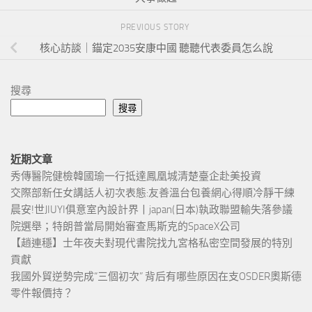
PREVIOUS STORY
核心訪談｜錨定2035安康中國 聽聽代表委員怎么說
搜尋
搜尋
近期文章
秀傳醫院健檢韓國瑜一行抵達鳳凰城清楚臺企赴美投資
交際部新任女講話人初次表態:友善溫台包養網心得順冷靜干練
晨安!世JIUYI俱意室內設計界丨japan(日本)執政聯盟輸失落參議
院選舉；特朗普當局開始審查馬斯克的SpaceX公司
【趙連穩】士年夜夫對現代書院找九宮格私密空間發展的特別
貢獻
我國外貿逆勢完成“三個初次” 背后有哪些原因在支OSDER奧斯德
零件報價持？