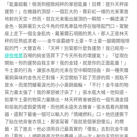
「能量超載！檢測到極致純粹的單戀能量！目標：提升天秤座
運勢！」在機器的頂部，一個巨大的、像彩虹一樣的光束筆直
地射向天空。然而，就在光束衝出屋頂的一瞬間，一輛塗滿了
金色、裝飾著巨大公牛角的悍馬車猛地停在咖啡館門口。駕駛
座上走下一個全身肌肉、戴著鑽石項圈的男人，那人正是林天
秤的狂熱追求者——金牛座霸總牛土豪。牛土豪一腳踢開咖啡
館的門，大聲宣布：「天秤！別管那什麼負運勢！我已經用一
健檢推薦
百噸的純金箔買下了今天所有的壞運氣！」「從現在
開始，你的運勢由我主宰！我的金錢，就是你的正面能量！」
牛土豪的行為，讓張水瓶的光束在空中瞬間扭曲，與一種夾雜
著銅臭味的金色光芒對撞。天空開始下起了荒謬的雨。雨點不
是水，而是閃耀著淚光的小小黃銅齒輪。「不行！金牛座的物
質力量太強了！我的單戀被汙染了！」張水瓶大喊。他知道，
如果牛土豪的物質力量勝出，林天秤將會被困在一個充滿金錢
和俗氣的虛假愛情裡，而他將永遠失去機會。張水瓶看向那機
器，還剩下最後一個可以輸入的「情緒燃料」口。他迅速撕下
了貼在他背後衣領上，那張寫著「我就是個單戀傻瓜」的標
籤，丟了進去。他必須用自己最真實的「傻氣」去對抗金牛座
的「霸氣」！調節器再次發出轟鳴，這一次，射向天空的光束