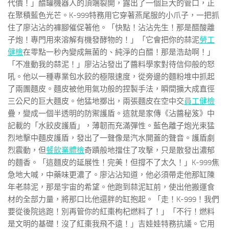
代價！」醋罐機器人的頂端裂開，露出了一個巨大的管口，正
在聚積藍色光芒。K-999特務用它穿著燕尾服的小爪子，一把抓
住了廖沾沾的褲腳催促著他。「快點！沾沾先生！那是醋酸離
子炮！專門用來溶解有機發酵物的！」「它會把你的蒜泥
勞工
健檢
在零點一秒內變成無菌的、純淨的白醋！那是浩劫啊！」
「不准動我的蒜泥！」廖沾沾發出了醬料學家對待信仰般的怒
吼。他以一種專業包水餃的極限速度，從旁邊的麵粉堆中抓起
了兩團麵皮。麵皮被他用氣功般的捏製手法，瞬間擴大成直徑
三公尺的巨大麵皮。他猛地擲出，兩張麵皮在空中交
員工健檢
疊，變成一個半透明的防禦護盾。這就是家傳《沾醬秘笈》中
記載的「水餃皮護盾」，薄韌而充滿彈性。藍色離子炮光束猛
烈地擊中麵皮護盾，發出了一聲像是汽水開蓋的聲音。護盾劇
烈震動，但
餐飲業體檢
奇蹟般地擋住了攻擊，只是散發出濃郁
的麵香。「這麵皮的延展性！完美！但撐不了太久！」K-999焦
急地大喊，中藥味更濃了。廖沾沾知道，他必須帶走他那缸陳
年老蒜泥，那是宇宙的希望。他跑到蒜泥缸前，使出他搬運食
材的全部力量，將那口比他還胖的缸抱起。「走！K-999！我們
要從後院逃跑！別再管你的紅棗枸杞燃料了！」「不行！燃料
是文明的基礎！沒了紅棗我飛不遠！」吉娃娃特務抗議。它用