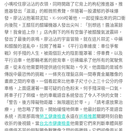
小嘴咬住廖沾沾的衣領，同時開啟了它背上的枸杞推進器。推
進器發出「滋滋」的輕微煎煮聲，伴隨著一股濃郁的蔘味爆
發。廖沾沾抱著蒜泥缸、K-999咬著他，一起從撞出來的洞口衝
向後院。王醋狂的醋罐機器人發出尖叫：「別想逃！醬油黨餘
孽！我會追上你！」店內剩下的所有空盤子被醋酸氣波震碎，
發出了最後的哀鳴。廖沾沾的宇宙冒險，就在這片蒜泥、中藥
和醋酸的混亂中，拉開了帷幕。《平行泊車維度：車位爭奪
戰》何手殘的人生，被兩個巨大的陰影籠罩著：停車費，以及
平行泊車。他那輛老舊的掀背車，彷彿繼承了他所有的駕駛焦
慮，從未在他需要時提供過任何幫助。今天，他面臨的是城市
傳說中最恐怖的挑戰，一條夾在理髮店與一間專賣金屬雕像的
畫廊之間的窄巷。一個看起來比他車子尺寸小上三十公分的停
車格，上面還灑著一層可疑的白色粉末。何手殘深吸一口氣。
將車子打了倒檔。他的車載語音系統發出了令人不快的女聲：
「警告，後方障礙物距離：無限趨近於零。」「請考慮放棄治
療。」他忽略了警告，開始緩慢地倒車。他最討厭的不是語音
系統，而是那兩塊
勞工健康檢查
永遠在
巡檢推薦
關鍵時刻自動
收折的後視鏡。當
台北巿健康檢查
他需要它們來判斷車體與那
座價值不菲的銅製獨角獸雕像之間的距離時，它們卻像兩片羞