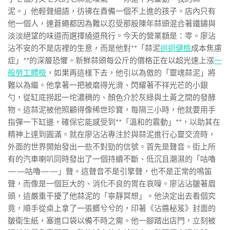
泥。」他輕聲細語，彷彿在責備一個不上進的孩子。店內只有
他一個人，連蒼蠅都因為難以忍受那股陳年蒜頭混合著鐵鏽與
淡淡絕望的味道而選擇繞道飛行。今天的營業額是：零。廖沾
沾不安的不是店裡的生意，而是他對**「蒜泥
巡迴健檢
成本焦慮
症」**的深層恐懼。新鮮蒜頭每公斤的價格正在以超光速上漲
一
般勞工體檢
，如果再這樣下去，他引以為傲的「靈魂蒜泥」將
難以為繼。他拿著一把被磨得光滑、閃耀著不祥光芒的小銀
勺，從缸底撈起一坨濃稠的、顏色介於灰綠與土黃之間的發酵
物。這蒜泥被他照顧得像稀世珍寶，每隔三小時，他就要用手
指彈一下缸邊，確保它能感受到**「溫和的震動」**，以助其在
精神上達到圓滿。就在廖沾沾專注於與蒜泥進行心靈交流時，
外面的世界開始發出一些不對勁的信號。首先是聲音。街上所
有的汽車喇叭同時發出了一個持續不斷、低沉且潮濕的「咕嚕
——咕嚕——」聲。這聲音不是引擎聲，也不是正常的鳴笛
聲，而像是一個巨大的、消化不良的胃在哀嚎。廖沾沾皺著眉
頭，這嚴重干擾了他蒜泥的「寧靜冥想」。他決定出去看個究
竟，順手從桌上拿了一張髒兮兮的，印著《沾醬秘笈》封面的
皺衛生紙，塞進口袋以備不時之需。他一腳踏出店門，立刻被