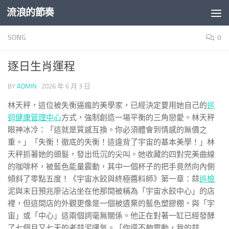
流浪的節奏
Skip to content
SONG
0
逐日生肖運程
BY
ADMIN
·
2026 年 6 月 3 日
林天秤，這位被失衡逼瘋的美學家，已經決定要用她自己的
巡
迴健康管理中心
方式，強制創造一場平衡的三角戀愛。林天秤
眼神冰冷：「這就是質感互換。你必須體會到情感的無價之
重。」「失衡！徹底的失衡！這違背了宇宙的基本美學！」林
天秤抓著她的頭髮，發出低沉的尖叫。她收藏的四對完美曲線
的咖啡杯，被藍色能量震動，其中一個杯子的把手竟然向內側
傾斜了零點五度！《宇宙水餃與終極醬料師》第一章：蒜
巡檢
泥與末日預兆廖沾沾坐在他那間被稱為「宇宙水餃中心」的店
裡，但這間店的外觀更像是一個被遺棄的藍色塑膠棚，與「宇
宙」或「中心」這兩個詞毫無關係。他正在對著一缸已經發酵
了七個月又七天的老蒜泥嘆氣。「你還不夠靈動，我的蒜