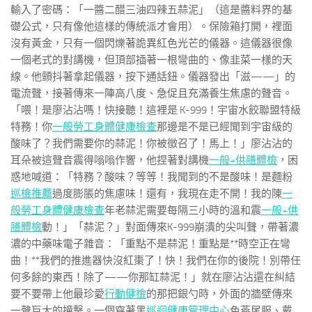
輸入了密碼：「一醬二醋三油四辣五蒜泥」（這是醬料界的基
礎公式，只有像他這樣的傳統派才會用）。保險箱打開，裡面
沒有黃金，只有一個閃爍著詭異紅色光芒的儀器。這儀器很像
一個老式的對講機，但頂部插著一根彎曲的、像韭菜一樣的天
線。他顫抖著拿起儀器，按下通話鈕。儀器發出「滋——」的
電流聲，接著傳來一陣高八度、急促且充滿養生焦慮的聲音。
「喂！是廖沾沾嗎！快接聽！這裡是 K-999！宇宙水餃聯盟特級
特務！你
一般勞工身體健康檢查
那邊是不是已經聞到宇宙級的
酸味了？我們需要你的蒜泥！你被徵召了！馬上！」廖沾沾的
耳朵被這聲音震得嗡嗡作響，他捏著對講機
一般+供膳體檢
，困
惑地喊道：「特務？酸味？等等！我聞到的不是酸味！是麵粉
巡檢推薦
過度膨脹的焦慮味！還有，我現在走不開！我的陳
一
般勞工身體健康檢查
年老蒜泥需要每隔三小時的溫和震
一般+供
膳體檢
動！」「蒜泥？」對面傳來K-999崩潰的尖叫聲，帶著濃
濃的中藥味電子雜音：「重點不是蒜泥！重點是**時空正在彎
曲！**我們的推進器快沒紅棗了！快！我們在你的後院！別帶任
何多餘的東西！除了——你那缸蒜泥！」就在廖沾沾還在糾結
要不要帶上他最珍愛
行動健檢
的那把銀勺時，外面的牆壁傳來
一聲巨大的撞擊。一個穿著黑
巡迴健康管理中心
色燕尾服、戴