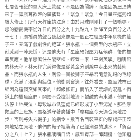
七層舊報紙的單人床上驚醒，不是因為鬧鐘，而是因為屋頂傳
來了一陣震耳欲聾的廣播聲。「緊急！緊急！今日星座運勢超
級大修正！所有天秤座請注意！由於月球剛剛打了一個噴嚏，
您的戀愛機率從昨日的百分之九十九點九，陡降至負百分之八
十七！」廣播員的聲音聽起來像是一個正在經歷中年危機的雙
子座，充滿了戲劇性的絕望。張水瓶，一個典型的水瓶座，立
刻感到一陣恐慌，這是他患有「星座預報壓力症候群」後的標
準反應。他單戀著住在隔壁棟、經營一家「平衡美學」咖啡館
的林天秤。林天秤完美得像是從黃金分割線中走出來的藝術
品。而張水瓶的人生，則像一團被獅子座暴君隨意亂踢的毛線
球，充滿了混亂與錯位。他衝到窗邊，往外看去。整座城市已
經因為這個突如其來的「超級修正」而陷入了荒謬的混亂。街
道上的雙魚座們，開始不受控制地流下鹹鹹的海水淚，他們無
法停止地哭泣，導致城市低窪處已經形成了小型潟湖。那些摩
羯座的上班族，嚴格遵守著廣播中「摩羯座今天適合原地踏
步，否則將失去襪子」的指令。數百名西裝筆挺的摩羯座正整
齊地站在原地，他們的鞋子裡裝滿了已經潮濕的淚水。「負百
分之八十七？」張水瓶喃喃自語，感到胃部一陣翻騰，他知道