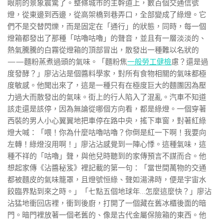
眼前的景象震驚了。整條城市的主幹道上，數百個交通信號
燈，從東邊到西邊，從高架橋到巷弄口，全部變成了綠燈。它
們不是交替閃爍，而是固定在「通行」的狀態，同時，每一個
燈箱都發出了那種「咕嚕咕嚕」的聲音，並且有一層淡淡的、
熱氣騰騰的白霧從燈箱的頂部冒出，散發出一種難以名狀的
——麵粉蒸煮過頭的氣味。「麵粉焦
一般勞工健檢
慮？還是過
度發酵？」廖沾沾是個醬料學家，對所有食物相關的氣味都極
度敏感。他聞出來了，這是一種只有在極度巨大的麵團因為壓
力過大而散發出的氣味。街上的行人陷入了混亂。汽車不知道
該走還是該停，因為無論從哪個方向看，都是綠燈。一個穿著
西裝的男人小心翼翼地把車停在路中央，搖下車窗，對著紅綠
燈大喊：「喂！你為什麼咕嚕咕嚕？你倒是紅一下啊！我要向
左轉！綠燈沒用啊！」廖沾沾感覺到一陣心悸。這種氣味，這
種不祥的「咕嚕」聲，與他兒時聽到的家傳預言不謀而合。他
想起家傳《沾醬秘笈》裡記載的第一句：「當世間萬物的交通
都被麵皮的氣味籠罩，且燈號恒綠、聲如湯沸時，便是宇宙水
餃臨界點到來之時。」「七點五個地球年…怎麼這麼快？」廖沾
沾猛地衝回店裡，衝到後廚，打開了一個藏在舊冰櫃後面的暗
門。暗門裡放著一個老舊的、像是古代金屬保險箱的東西。他