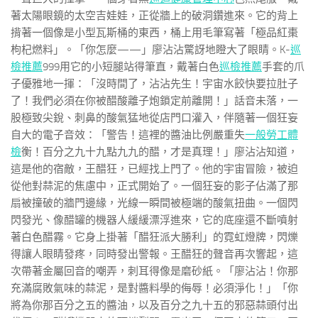
著太陽眼鏡的太空吉娃娃，正從牆上的破洞鑽進來。它的背上
揹著一個像是小型瓦斯桶的東西，桶上用毛筆寫著「極品紅棗
枸杞燃料」。「你怎麼——」廖沾沾驚訝地瞪大了眼睛。K-
巡
檢推薦
999用它的小短腿站得筆直，戴著白色
巡檢推薦
手套的爪
子優雅地一揮：「沒時間了，沾沾先生！宇宙水餃快要拉肚子
了！我們必須在你被醋酸離子炮鎖定前離開！」話音未落，一
股極致尖銳、刺鼻的酸氣猛地從店門口灌入，伴隨著一個狂妄
自大的電子音效：「警告！這裡的醬油比例嚴重失
一般勞工體
檢
衡！百分之九十九點九九的醋，才是真理！」廖沾沾知道，
這是他的宿敵，王醋狂，已經找上門了。他的宇宙冒險，被迫
從他對蒜泥的焦慮中，正式開始了。一個狂妄的影子佔滿了那
扇被撞破的牆門邊緣，光線一瞬間被極端的酸氣扭曲。一個閃
閃發光、像醋罐的機器人緩緩漂浮進來，它的底座還不斷噴射
著白色醋霧。它身上掛著「醋狂派大勝利」的霓虹燈牌，閃爍
得讓人眼睛發疼，同時發出警報。王醋狂的聲音再次響起，這
次帶著金屬回音的嘲弄，刺耳得像是磨砂紙。「廖沾沾！你那
充滿腐敗氣味的蒜泥，是對醬料學的侮辱！必須淨化！」「你
將為你那百分之五的醬油，以及百分之九十五的邪惡蒜頭付出