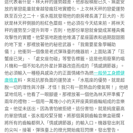
這代表著什麼。林天秤的運勢越差，他那股積壓已久、無處安
放的單戀能量就會越發瘋狂地實體化。上次林天秤的戀愛運勢
跌至百分之二十，張水瓶就發現他的廚房裡長滿了巨大的、形
狀是林天秤側臉的粉紅色蘑菇。他必須在今天結束前，將林天
秤的運勢至少提升到零。否則，他那份單戀就會變成某種具備
攻擊性的實體。他緊張地跑進他堆滿了星座圖表和過期甜甜圈
的地下室，那裡放著他的秘密武器。「我需要星象學輔助
儀！」他衝到一個像是老式彈珠臺的機器前，上面貼滿了「巨
蟹座已哭」、「處女座勿碰」等警告標籤。這是他用廢棄的唱
片機和一個不知名的外星計算器改造而成的「情感調節器」。
他必須輸入一種極具感染力的正面情緒作為燃
一般勞工身體健
康檢查
料，來抵抗那負面的運勢波。「水瓶座的優勢，就是超
脫一切的理性與冷靜…才怪！我只有一腔熱血的傻氣啊！」他絕
望地低吼。他看了一眼腳邊。那裡放著一個他為林天秤準備了
兩年的禮物：一個用一萬塊小小的天秤座黃銅齒輪組成的音樂
盒。他從未送出，因為害怕被拒絕。這份害怕，就是純度最高
的單戀情感。張水瓶咬緊牙關，將那個黃銅齒輪音樂盒砸爛，
將所有的齒輪都倒入「情感調節器」的輸入口。機器發出刺耳
的尖叫，接著，彈珠臺上的燈光開始瘋狂閃爍，發出警告。