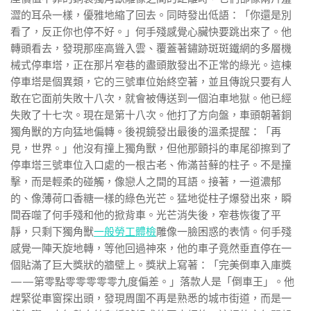
澀的耳朵一樣，優雅地縮了回去。同時發出低語：「你還是別
看了，反正你也停不好。」何手殘感覺心臟快要跳出來了。他
轉頭看去，發現那座高聳入雲、覆蓋著鏽跡斑斑鐵網的多層機
械式停車塔，正在那片窄巷的盡頭散發出不正常的綠光。這棟
停車塔是個異類，它的三號車位始終空著，並且傳說只要有人
敢在它面前失敗十八次，就會被傳送到一個泊車地獄。他已經
失敗了十七次。現在是第十八次。他打了方向盤，車頭朝著銅
獨角獸的方向猛地偏轉。後視鏡發出最後的溫柔提醒：「再
見，世界。」他沒有撞上獨角獸，但他那顫抖的車尾卻擦到了
停車塔三號車位入口處的一根古老、佈滿苔蘚的柱子。不是撞
擊，而是輕柔的碰觸，像戀人之間的耳語。接著，一道濃郁
的、像薄荷口香糖一樣的綠色光芒。猛地從柱子爆發出來，瞬
間吞噬了何手殘和他的掀背車。光芒消失後，窄巷恢復了平
靜，只剩下獨角獸
一般勞工體檢
雕像一臉困惑的表情。何手殘
感覺一陣天旋地轉，等他回過神來，他的車子竟然垂直停在一
個貼滿了巨大獎狀的牆壁上。獎狀上寫著：「完美倒車入庫獎
——第零點零零零零零九度偏差。」落款人是「倒車王」。他
趕緊從車窗探出頭，發現周圍不再是熟悉的城市街道，而是一