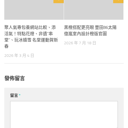
聚人氣專包養網站比較、添
黑橙搭配更亮眼 豐田86太陽
活氣！特點花燈、非遺“串
億嵐室內設計橙版官圖
堂”、玩冰嬉雪 名堂運動賀新
2026 年 7 月 18 日
春
2026 年 3 月 4 日
發佈留言
留言
*