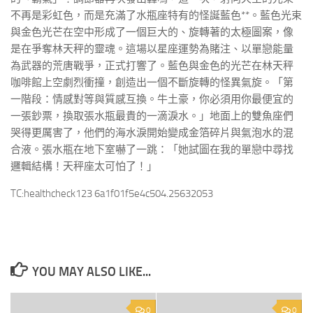
不再是彩虹色，而是充滿了水瓶座特有的怪誕藍色**。藍色光束
與金色光芒在空中形成了一個巨大的、旋轉著的太極圖案，像
是在爭奪林天秤的靈魂。這場以星座運勢為賭注、以單戀能量
為武器的荒唐戰爭，正式打響了。藍色與金色的光芒在林天秤
咖啡館上空劇烈衝撞，創造出一個不斷旋轉的怪異氣旋。「第
一階段：情感對等與質感互換。牛土豪，你必須用你最便宜的
一張鈔票，換取張水瓶最貴的一滴淚水。」地面上的雙魚座們
哭得更厲害了，他們的海水淚開始變成金箔碎片與氣泡水的混
合液。張水瓶在地下室嚇了一跳：「她試圖在我的單戀中尋找
邏輯結構！天秤座太可怕了！」
TC:healthcheck123 6a1f01f5e4c504.25632053
YOU MAY ALSO LIKE...
0
0