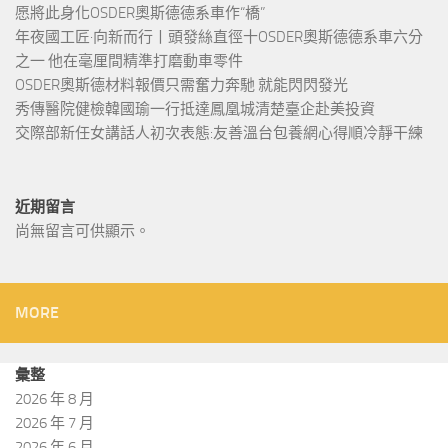
愿將此身化OSDER奧斯德德系車作“橋”
年夜國工匠·向新而行丨頭發絲直徑十OSDER奧斯德德系車六分
之一 他在毫厘間精準打磨動車零件
OSDER奧斯德材料報價只需奮力奔馳 就能閃閃發光
秀傳醫院健檢韓國瑜一行抵達鳳凰城清楚臺企赴美投資
交際部新任女講話人初次表態:友善溫台包養網心得順冷靜干練
近期留言
尚無留言可供顯示。
MORE
彙整
2026 年 8 月
2026 年 7 月
2026 年 6 月