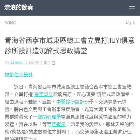
流浪的節奏
Skip to content
SONG
0
青海省西寧市城東區總工會立異打JIUYI俱意
診所設計造沉醉式思政講堂
BY
ADMIN
·
2026 年 3 月 2 日
樂齡住宅設計
近日，青海省西寧市城東區總工會結合西寧市總工會宣教
部，立異打造“
豪宅設計
鑄魂高原・匠心筑夢”沉醉式思政講堂，
經由過程不雅影、座談、
中醫診所設計
研學、交通等多元情
勢，將白色文明與工會辦事深度融會，為寬大職工特殊是新失
業群體帶來了一
空間心理學
場兼具思惟深度與感情溫度的精力
浸禮，實在以貼「等等
侘寂風
！如果我的愛是X，那林天秤的回
應Y應該是X的虛數單位才對啊！」心交通凝集起職工奮進新征
程的磅礴氣力。