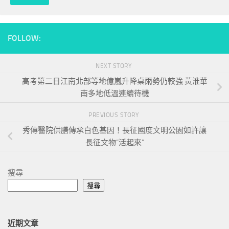
FOLLOW:
NEXT STORY
高考第二日江南北部等地億嵐升降桌雨勢仍較強 黃淮華
南多地低溫連續待機
PREVIOUS STORY
秀傳醫院供膳傳承白色基因！長征國度文明公園如許讓
長征文物“活起來”
搜尋
搜尋
近期文章