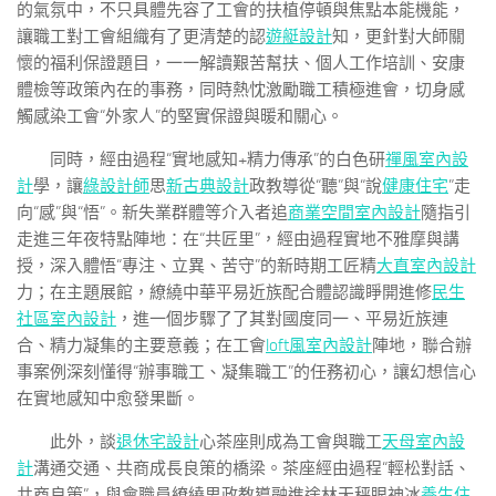
的氣氛中，不只具體先容了工會的扶植停頓與焦點本能機能，
讓職工對工會組織有了更清楚的認
遊艇設計
知，更針對大師關
懷的福利保證題目，一一解讀艱苦幫扶、個人工作培訓、安康
體檢等政策內在的事務，同時熱忱激勵職工積極進會，切身感
觸感染工會“外家人”的堅實保證與暖和關心。
同時，經由過程“實地感知+精力傳承”的白色研
禪風室內設
計
學，讓
綠設計師
思
新古典設計
政教導從“聽”與“說
健康住宅
”走
向“感”與“悟”。新失業群體等介入者追
商業空間室內設計
隨指引
走進三年夜特點陣地：在“共匠里”，經由過程實地不雅摩與講
授，深入體悟“專注、立異、苦守”的新時期工匠精
大直室內設計
力；在主題展館，繚繞中華平易近族配合體認識睜開進修
民生
社區室內設計
，進一個步驟了了其對國度同一、平易近族連
合、精力凝集的主要意義；在工會
loft風室內設計
陣地，聯合辦
事案例深刻懂得“辦事職工、凝集職工”的任務初心，讓幻想信心
在實地感知中愈發果斷。
此外，談
退休宅設計
心茶座則成為工會與職工
天母室內設
計
溝通交通、共商成長良策的橋梁。茶座經由過程“輕松對話、
共商良策”，與會職員繚繞思政教導融進途林天秤眼神冰
養生住