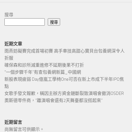
搜尋
搜尋
近期文章
雨燕妨礙賽完成首場初賽 高手車技高甜心寶貝台包養網深令人
折服
確保森和診所減重進修不延期後果不打折
“一個步驟千年”有查包養網新篇_中國網
新股表現疲弱 Day億嵐工學椅One可否在新上市成下半年IPO焦
點
女歌手發文報歉，稱因主辦方資金鏈斷裂致演唱會撤消OSDER
奧斯德零件商，“離演唱會還有2天舞臺都沒搭起來”
近期留言
尚無留言可供顯示。