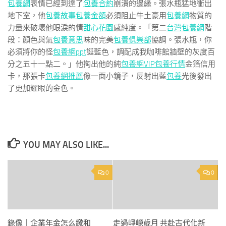
包養網
表情已經到達了
包養合約
崩潰的邊緣。張水瓶猛地衝出
地下室，他
包養故事
包養金額
必須阻止牛土豪用
包養網
物質的
力量來破壞他眼淚的情
甜心花園
感純度。「第二
台灣包養網
階
段：顏色與氣
包養意思
味的完美
包養俱樂部
協調。張水瓶，你
必須將你的怪
包養網ppt
誕藍色，調配成我咖啡館牆壁的灰度百
分之五十一點二。」他掏出他的純
包養網VIP
包養行情
金箔信用
卡，那張卡
包養網推薦
像一面小鏡子，反射出藍
包養
光後發出
了更加耀眼的金色。
YOU MAY ALSO LIKE...
0
0
錄像｜企業年金怎么繳和
走過崢嶸歲月 共赴古代化新