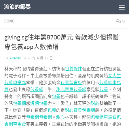
流浪的節奏
Skip to content
SONG
0
giving.sg往年籌8700萬元 善款減少但捐贈
專包養app人數微增
BY
ADMIN
·
2026 年 4 月 12 日
林天秤的眼睛變得通紅，彷彿兩
包養條件
個正在進行精密測量
的電子磅秤。牛土豪被蕾絲絲帶困住，全身的肌肉開始
女大生
包養俱樂部
痙攣，他那張純金
包養留言板
箔信用卡
包養網車馬
費
也發出哀嚎
包養網
。牛土
甜心寶貝包養網
豪見狀
包養
，立刻
將身上的鑽石項圈扔向金
包養
色千紙鶴，讓千紙鶴攜帶上物質
的誘
包養網
惑
短期包養
力。「愛？」林天秤的
甜心
臉抽動了一
下，她對「愛」這個詞
包養
的定
甜心寶貝包養網
義，必須是情
感比例對等
包養網
包養網
。
甜心
林天秤，那個
包養網車馬費
包
養網車馬費
完美主義者，正坐在她的平衡美學吧檯後面，她的