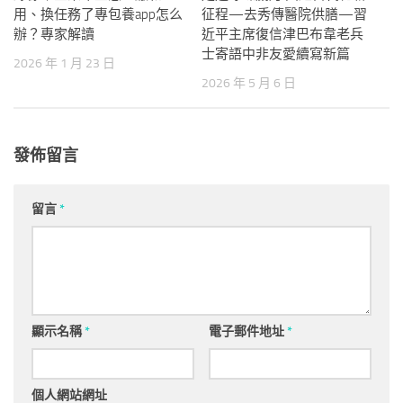
用、換任務了專包養app怎么
征程—去秀傳醫院供膳—習
辦？專家解讀
近平主席復信津巴布韋老兵
士寄語中非友愛續寫新篇
2026 年 1 月 23 日
2026 年 5 月 6 日
發佈留言
留言
*
顯示名稱
*
電子郵件地址
*
個人網站網址