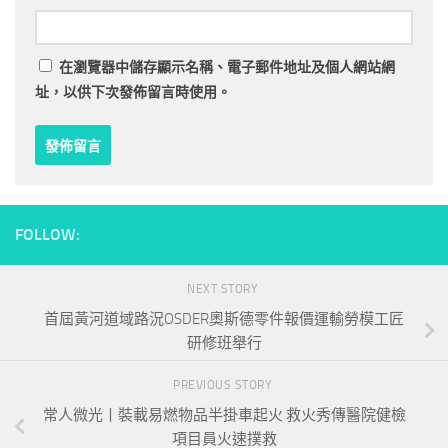
在
瀏覽器
中儲存顯示名稱、電子郵件地址及個人網站網
址，以供下次發佈留言時使用。
FOLLOW:
NEXT STORY
首屆黃河道域路況OSDER奧斯德零件報價運輸勞模工匠
研修班舉行
PREVIOUS STORY
常人微光丨裝載易燃物品半掛車起火 救火秀傳醫院健檢
項目員火速撲救