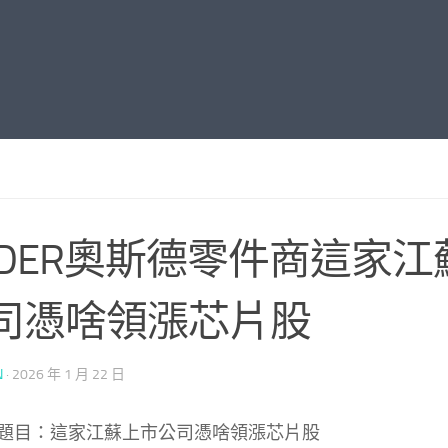
SDER奧斯德零件商這家江
司憑啥領漲芯片股
N
·
2026 年 1 月 22 日
題目：這家江蘇上市公司憑啥領漲芯片股