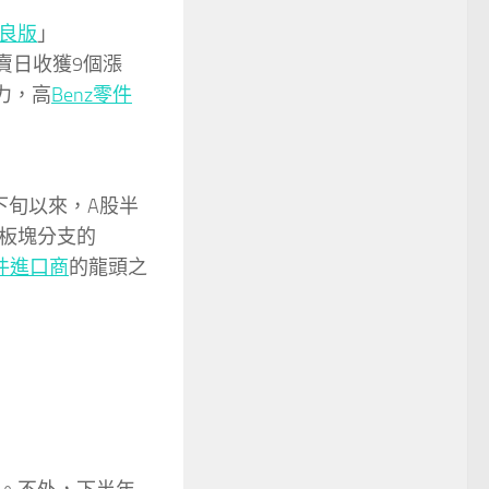
良版
」
賣日收獲9個漲
力，高
Benz零件
下旬以來，A股半
板塊分支的
件進口商
的龍頭之