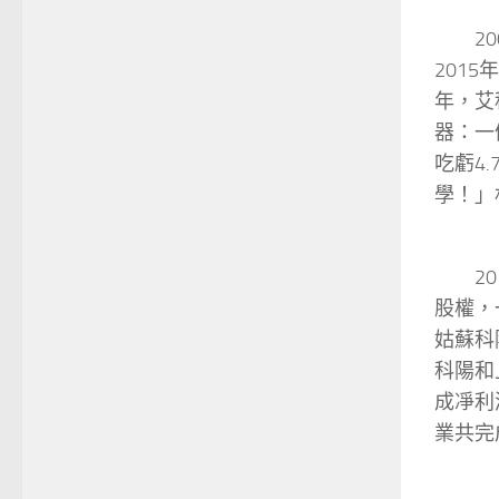
2
201
年，艾
器：一
吃虧4
學！」
2
股權，
姑蘇科
科陽和
成凈利
業共完成