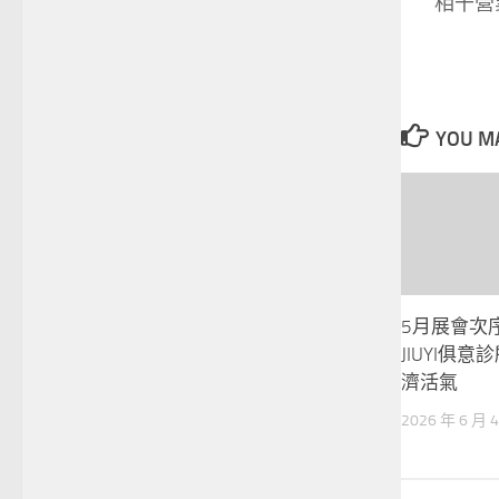
相干營
YOU MA
5月展會次
JIUYI俱
濟活氣
2026 年 6 月 