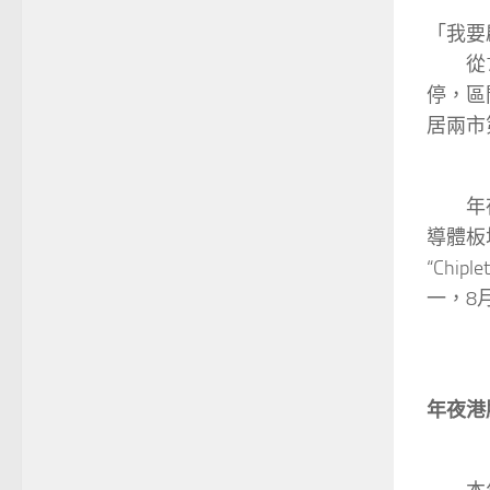
「我要
從
停，區
居兩市
年
導體板
“Chi
一，8
年夜港