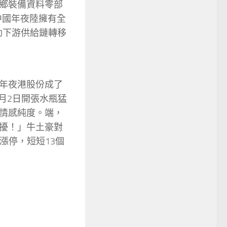
鄉裝備資料零部
中國年夜陸擁有全
動下游供給鏈轉移
年夜港股份成了
月2日開張水瓶猛
情感純度。端，
擾！」牛土豪對
漲停，短短13個