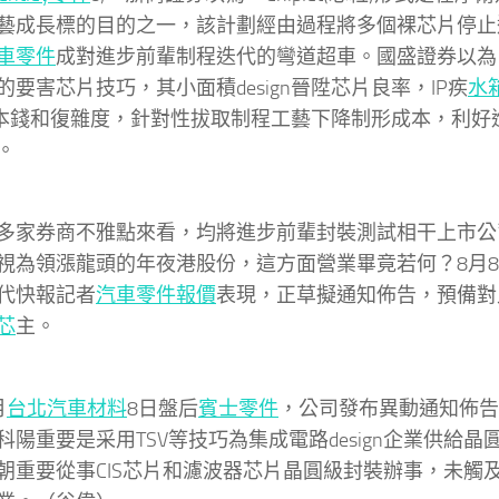
藝成長標的目的之一，該計劃經由過程將多個裸芯片停止
車零件
成對進步前輩制程迭代的彎道超車。國盛證券以為，Ch
的要害芯片技巧，其小面積design晉陞芯片良率，IP疾
水
ign本錢和復雜度，針對性拔取制程工藝下降制形成本，利
。
多家券商不雅點來看，均將進步前輩封裝測試相干上市公
視為領漲龍頭的年夜港股份，這方面營業畢竟若何？8月
代快報記者
汽車零件報價
表現，正草擬通知佈告，預備對
芯
主。
月
台北汽車材料
8日盤后
賓士零件
，公司發布異動通知佈告
科陽重要是采用TSV等技巧為集成電路design企業供給
朝重要從事CIS芯片和濾波器芯片晶圓級封裝辦事，未觸及Chi