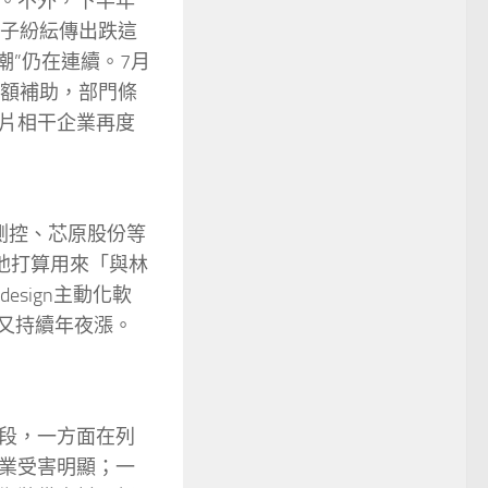
。不外，下半年
鉅子紛紜傳出跌這
潮”仍在連續。7月
巨額補助，部門條
片相干企業再度
測控、芯原股份等
他打算用來「與林
sign主動化軟
后又持續年夜漲。
段，一方面在列
業受害明顯；一