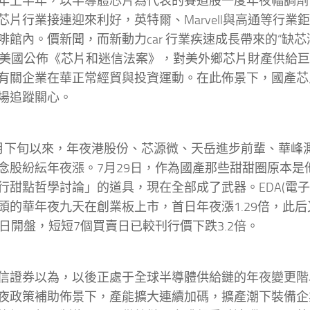
年上半年，以半導體芯片為代表的賽道股一度年夜幅調劑
芯片行業接連迎來利好，英特爾、Marvell與高通等行業
啡館內。價新聞，而新動力car 行業疾速成長帶來的“缺芯
，美國公佈《芯片和迷信法案》，對美外鄉芯片財產供給
有關企業在華正常經貿與投資運動。在此佈景下，國產芯
場追蹤關心。
月下旬以來，年夜港股份、芯源微、天岳進步前輩、華峰
念股紛紜年夜漲。7月29日，作為國產那些甜甜圈原本是
行甜點哲學討論」的道具，現在全部成了武器。EDA(電子de
頭的華年夜九天在創業板上市，首日年夜漲1.29倍，此
8日開盤，短短7個買賣日已較刊行價下跌3.2倍。
信證券以為，以後正處于全球半導體供給鏈的年夜變更階
夜政策補助佈景下，產能擴大連續加碼，擴產潮下裝備企