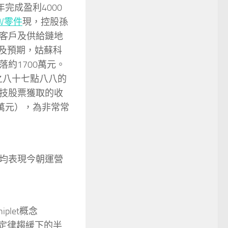
完成盈利4000
W零件
現，控股孫
客戶及供給鏈地
不及預期，姑蘇科
約1700萬元。
之八十七點八八的
技股票獲取的收
0萬元），為非常常
均表現今朝運營
plet概念
摩爾定律趨緩下的半