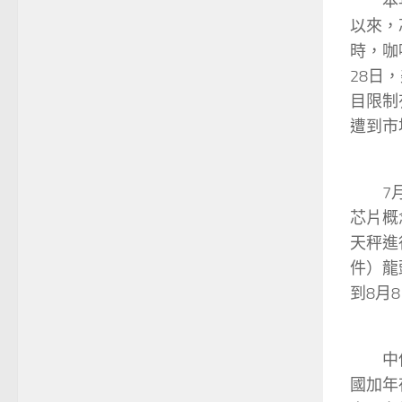
本
以來，
時，咖
28日
目限制
遭到市
7
芯片概
天秤進
件）龍
到8月
中
國加年