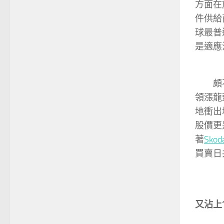
方面在
件供給
球最普
是適應
頗
領漲龍
地衝出
股價更
著
Sko
買賣日
又沾上“C