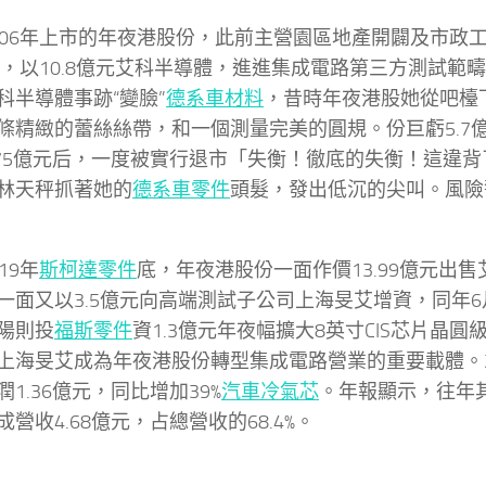
006年上市的年夜港股份，此前主營園區地產開闢及市政
5年，以10.8億元艾科半導體，進進集成電路第三方測試範疇
科半導體事跡“變臉”
德系車材料
，昔時年夜港股她從吧檯
條精緻的蕾絲絲帶，和一個測量完美的圓規。份巨虧5.7億
.75億元后，一度被實行退市「失衡！徹底的失衡！這違
林天秤抓著她的
德系車零件
頭髮，發出低沉的尖叫。風險
019年
斯柯達零件
底，年夜港股份一面作價13.99億元出售艾
一面又以3.5億元向高端測試子公司上海旻艾增資，同年
陽則投
福斯零件
資1.3億元年夜幅擴大8英寸CIS芯片晶
上海旻艾成為年夜港股份轉型集成電路營業的重要載體。2
潤1.36億元，同比增加39%
汽車冷氣芯
。年報顯示，往年
營收4.68億元，占總營收的68.4%。