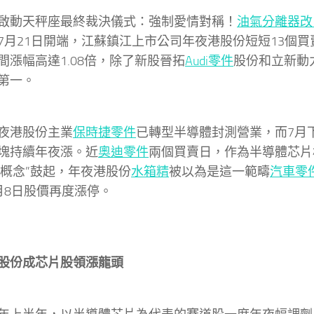
啟動天秤座最終裁決儀式：強制愛情對稱！
油氣分離器改
7月21日開端，江蘇鎮江上市公司年夜港股份短短13個買
間漲幅高達1.08倍，除了新股晉拓
Audi零件
股份和立新動
第一。
夜港股份主業
保時捷零件
已轉型半導體封測營業，而7月
塊持續年夜漲。近
奧迪零件
兩個買賣日，作為半導體芯片
plet概念”鼓起，年夜港股份
水箱精
被以為是這一範疇
汽車零
月8日股價再度漲停。
股份成芯片股領漲龍頭