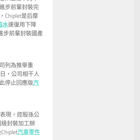
進步前輩封裝完
iplet是后摩
箱水
速復用下降
好進步前輩封裝國產
司列為推舉重
8日，公司相干人
此停止回應版
汽
表現，控股孫公
晶圓級封裝加工辦
plet
汽車零件