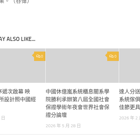
業。（
谷偉
）
Y ALSO LIKE...
0
0
序遞次啟幕 映
中國休億嵐系統櫃息關系學
達人分
意診所設計照中國經
院勝利承辦第八屆全國社會
系統傢俱
保證學術年夜會世界社會保
佳節更
證分論壇
4 日
2026 年 2
2026 年 5 月 28 日