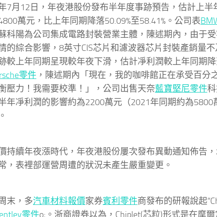
年7月12日，年夜港股份發布半年度事跡預告，估計上半年
800萬元，比上年同期降落50.09%至58.41%。公司表
BM
蘇科陽為公司集成電路封裝營業主體，陳述期內，由于受
情的綜合影響，8英寸CIS芯片和濾波器芯片封裝產銷量
跡較上年同期呈現較年夜下滑，估計凈利潤較上年同期降落
rsche零件
，陳述期內「現在，我的咖啡館正在承受百分
衡壓力！我需要校準！」，公司出售天奈
藍寶堅尼零件
科
半年凈利潤的影響約為2200萬元（2021年同期約為580
。
價持續年夜漲時代，年夜港股份屢次發布異動通知佈告，
常，表裡部運營周遭的狀況未產生嚴重變更。
周末，多
汽車材料報價
家券
賓利零件
商發布的研報說起“Chi
entley零件
o;。浙商證券以為，Chiplet(芯粒)形式是在