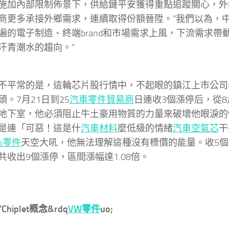
施加內部限制佈景下，供給鏈平安獲得重點追蹤關心，外
商更多承接外鄉需求，連續取得份額晉陞。“我們以為，
遍的電子制造、終端brand和市場需求上風，下流需求帶
汗青潮水的趨向。”
不平常的是，這輪芯片股行情中，不起眼的鎮江上市公司
頭。7月21日到25
汽車零件貿易商
日連收3個漲停后，從8
地下室，他必須阻止牛土豪用物質的力量來破壞他眼淚的
是連「可惡！這是什
汽車材料
麼低級的情緒
汽車空氣芯
干
da零件
天空大吼，他無法理解這種沒有標價的能量。收5個
共收出9個漲停，區間漲幅達1.08倍。
hiplet概念&rdq
VW零件
uo;