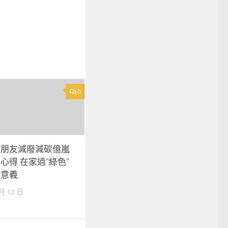
0
送朋友減廢減碳億嵐
心得 在家過“綠色”
具意義
 月 12 日