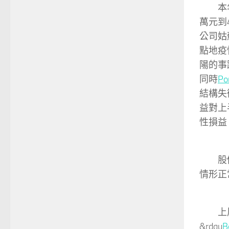
本
萬元到4
公司姑
點地疫
陽的事
同時
Po
結構失
益對上
性損益
股
情形正
上
&rdqu
B