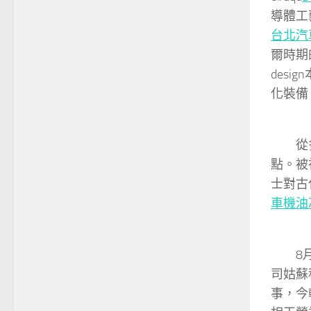
導體工
台北汽
爾時期
des
化裝備
從
點。被
士對古
車機油
8
司姑蘇
事，今